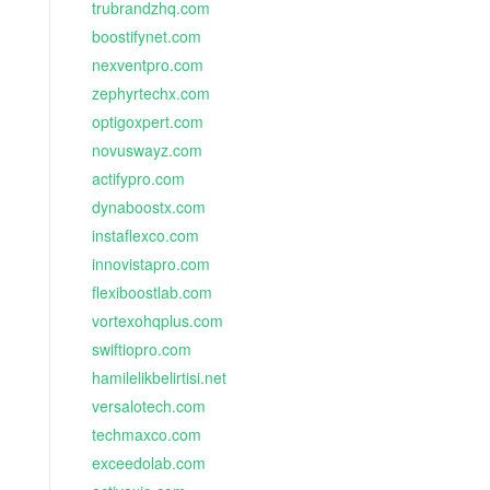
trubrandzhq.com
boostifynet.com
nexventpro.com
zephyrtechx.com
optigoxpert.com
novuswayz.com
actifypro.com
dynaboostx.com
instaflexco.com
innovistapro.com
flexiboostlab.com
vortexohqplus.com
swiftiopro.com
hamilelikbelirtisi.net
versalotech.com
techmaxco.com
exceedolab.com