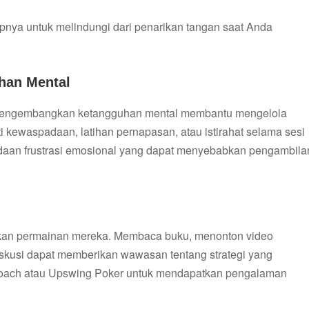
pnya untuk melindungi dari penarikan tangan saat Anda
han Mental
 Mengembangkan ketangguhan mental membantu mengelola
i kewaspadaan, latihan pernapasan, atau istirahat selama sesi
eadaan frustrasi emosional yang dapat menyebabkan pengambila
tkan permainan mereka. Membaca buku, menonton video
diskusi dapat memberikan wawasan tentang strategi yang
Coach atau Upswing Poker untuk mendapatkan pengalaman