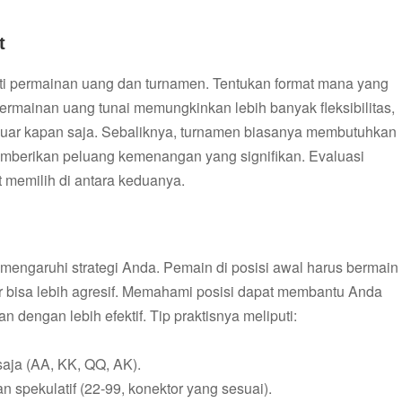
t
ti permainan uang dan turnamen. Tentukan format mana yang
rmainan uang tunai memungkinkan lebih banyak fleksibilitas,
ar kapan saja. Sebaliknya, turnamen biasanya membutuhkan
mberikan peluang kemenangan yang signifikan. Evaluasi
t memilih di antara keduanya.
mengaruhi strategi Anda. Pemain di posisi awal harus bermain
ir bisa lebih agresif. Memahami posisi dapat membantu Anda
dengan lebih efektif. Tip praktisnya meliputi:
saja (AA, KK, QQ, AK).
n spekulatif (22-99, konektor yang sesuai).