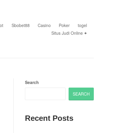
ot
Sbobet88
Casino
Poker
togel
Situs Judi Online
Search
SEARCH
Recent Posts