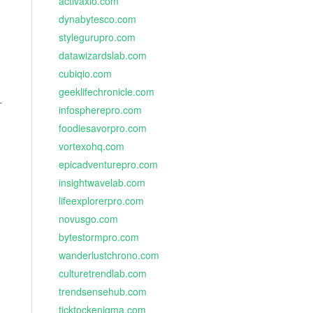
activaxio.com
dynabytesco.com
stylegurupro.com
datawizardslab.com
cubiqio.com
geeklifechronicle.com
-
infospherepro.com
foodiesavorpro.com
vortexohq.com
epicadventurepro.com
insightwavelab.com
lifeexplorerpro.com
novusgo.com
bytestormpro.com
wanderlustchrono.com
culturetrendlab.com
trendsensehub.com
ticktockenigma.com