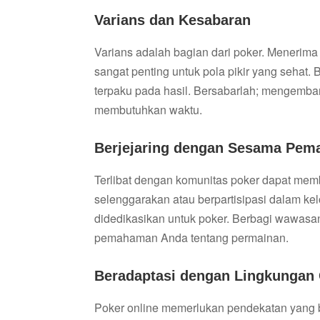
Varians dan Kesabaran
Varians adalah bagian dari poker. Menerim
sangat penting untuk pola pikir yang sehat
terpaku pada hasil. Bersabarlah; mengemba
membutuhkan waktu.
Berjejaring dengan Sesama Pem
Terlibat dengan komunitas poker dapat mem
selenggarakan atau berpartisipasi dalam kel
didedikasikan untuk poker. Berbagi wawa
pemahaman Anda tentang permainan.
Beradaptasi dengan Lingkungan 
Poker online memerlukan pendekatan yang