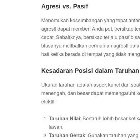
Agresi vs. Pasif
Menemukan keseimbangan yang tepat antara
agresif dapat memberi Anda pot, bersikap t
cepat. Sebaliknya, bersikap terlalu pasif b
biasanya melibatkan permainan agresif dala
hati ketika berada di tempat yang tidak men
Kesadaran Posisi dalam Taruhan
Ukuran taruhan adalah aspek kunci dari stra
menengah, dan besar dapat memengaruhi ke
efektif:
Taruhan Nilai
: Bertaruh lebih besar ket
lawan.
Taruhan Gertak
: Gunakan taruhan yang 