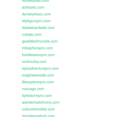
exceedolab.com
activaxio.com
dynabytesco.com
stylegurupro.com
datawizardslab.com
cubiqio.com
geeklifechronicle.com
infospherepro.com
foodiesavorpro.com
vortexohq.com
epicadventurepro.com
insightwavelab.com
lifeexplorerpro.com
novusgo.com
bytestormpro.com
wanderlustchrono.com
culturetrendlab.com
trendsensehub.com