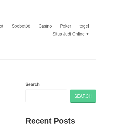
ot
Sbobet88
Casino
Poker
togel
Situs Judi Online
Search
SEARCH
Recent Posts