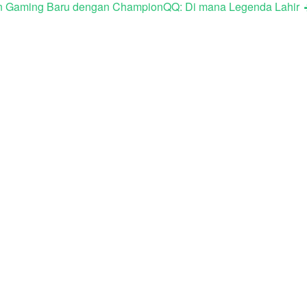
n Gaming Baru dengan ChampionQQ: Di mana Legenda Lahir