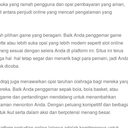
rmuka yang ramah pengguna dan opsi pembayaran yang aman,
di antara penjudi online yang mencari pengalaman yang
alah pilihan game yang beragam. Baik Anda penggemar game
ette atau lebih suka opsi yang lebih modern seperti slot online
 sesuai dengan selera Anda di platform ini. Situs ini terus
hal -hal tetap segar dan menarik bagi para pemain, jadi And
uk dicoba.
udiqq juga menawarkan opsi taruhan olahraga bagi mereka yan
mereka. Baik Anda penggemar sepak bola, bola basket, atau
da game dan pertandingan mendatang untuk menambahkan
aman menonton Anda. Dengan peluang kompetitif dan berbaga
k ikut serta dalam aksi dan berpotensi menang besar.
atform perjudian online lainnya adalah komitmennya untuk