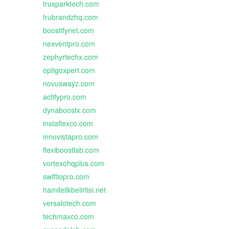
trusparktech.com
trubrandzhq.com
boostifynet.com
nexventpro.com
zephyrtechx.com
optigoxpert.com
novuswayz.com
actifypro.com
dynaboostx.com
instaflexco.com
innovistapro.com
flexiboostlab.com
vortexohqplus.com
swiftiopro.com
hamilelikbelirtisi.net
versalotech.com
techmaxco.com