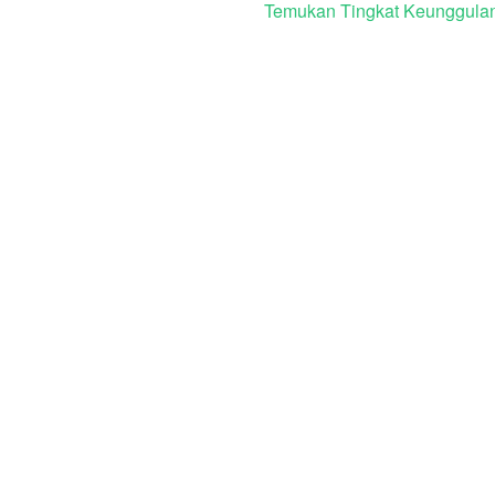
Temukan Tingkat Keunggula
navigation