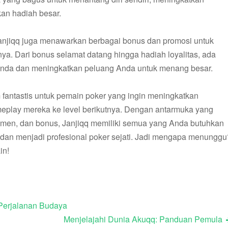
an hadiah besar.
anjiqq juga menawarkan berbagai bonus dan promosi untuk
. Dari bonus selamat datang hingga hadiah loyalitas, ada
nda dan meningkatkan peluang Anda untuk menang besar.
m fantastis untuk pemain poker yang ingin meningkatkan
eplay mereka ke level berikutnya. Dengan antarmuka yang
men, dan bonus, Janjiqq memiliki semua yang Anda butuhkan
dan menjadi profesional poker sejati. Jadi mengapa menunggu
in!
erjalanan Budaya
Menjelajahi Dunia Akuqq: Panduan Pemula