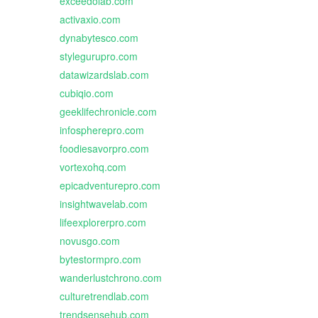
exceedolab.com
activaxio.com
dynabytesco.com
stylegurupro.com
datawizardslab.com
cubiqio.com
geeklifechronicle.com
infospherepro.com
foodiesavorpro.com
vortexohq.com
epicadventurepro.com
insightwavelab.com
lifeexplorerpro.com
novusgo.com
bytestormpro.com
wanderlustchrono.com
culturetrendlab.com
trendsensehub.com