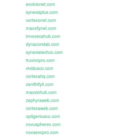
evolvionet.com
synexisplus.com
vortexonet.com
maxxifynet.com
innovexahub.com
dynacorelab.com
synexistechco.com
truvivopro.com
vividusco.com
vortexahq.com
zenithifyit.com
maxxiohub.com
zephyraweb.com
vortexaweb.com
optigeniusco.com
novuspherex.com
novaevopro.com