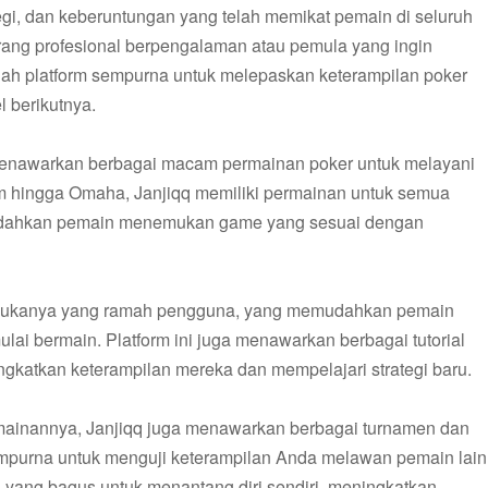
egi, dan keberuntungan yang telah memikat pemain di seluruh
ang profesional berpengalaman atau pemula yang ingin
ah platform sempurna untuk melepaskan keterampilan poker
 berikutnya.
 menawarkan berbagai macam permainan poker untuk melayani
em hingga Omaha, Janjiqq memiliki permainan untuk semua
emudahkan pemain menemukan game yang sesuai dengan
tarmukanya yang ramah pengguna, yang memudahkan pemain
lai bermain. Platform ini juga menawarkan berbagai tutorial
katkan keterampilan mereka dan mempelajari strategi baru.
mainannya, Janjiqq juga menawarkan berbagai turnamen dan
purna untuk menguji keterampilan Anda melawan pemain lain
a yang bagus untuk menantang diri sendiri, meningkatkan