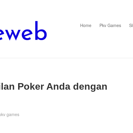
Home
Pkv Games
Sl
lan Poker Anda dengan
pkv games