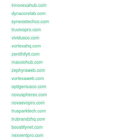
innovexahub.com
dynacorelab.com
synexistechco.com
truvivopro.com
vividusco.com
vortexahq.com
zenithifyit.com
maxxiohub.com
zephyraweb.com
vortexaweb.com
optigeniusco.com
novuspherex.com
novaevopro.com
trusparktech.com
trubrandzhq.com
boostifynet.com
nexventpro.com