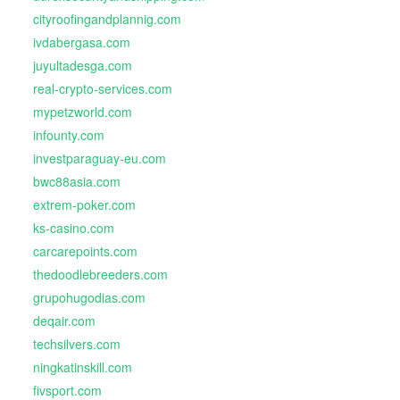
cityroofingandplannig.com
ivdabergasa.com
juyultadesga.com
real-crypto-services.com
mypetzworld.com
infounty.com
investparaguay-eu.com
bwc88asia.com
extrem-poker.com
ks-casino.com
carcarepoints.com
thedoodlebreeders.com
grupohugodias.com
deqair.com
techsilvers.com
ningkatinskill.com
fivsport.com