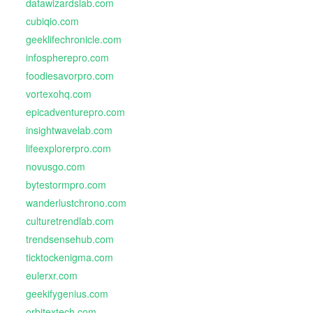
datawizardslab.com
cubiqio.com
geeklifechronicle.com
infospherepro.com
foodiesavorpro.com
vortexohq.com
epicadventurepro.com
insightwavelab.com
lifeexplorerpro.com
novusgo.com
bytestormpro.com
wanderlustchrono.com
culturetrendlab.com
trendsensehub.com
ticktockenigma.com
eulerxr.com
geekifygenius.com
orbitextech.com