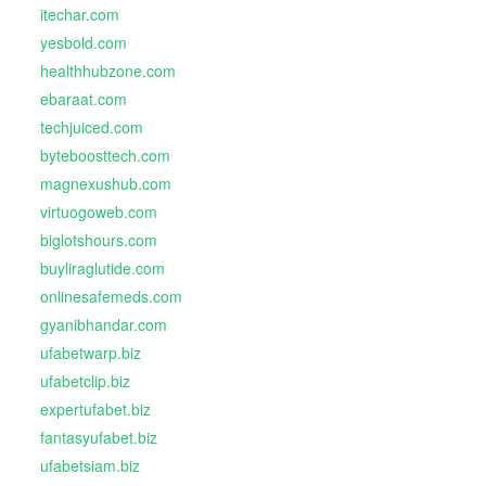
itechar.com
yesbold.com
healthhubzone.com
ebaraat.com
techjuiced.com
byteboosttech.com
magnexushub.com
virtuogoweb.com
biglotshours.com
buyliraglutide.com
onlinesafemeds.com
gyanibhandar.com
ufabetwarp.biz
ufabetclip.biz
expertufabet.biz
fantasyufabet.biz
ufabetsiam.biz