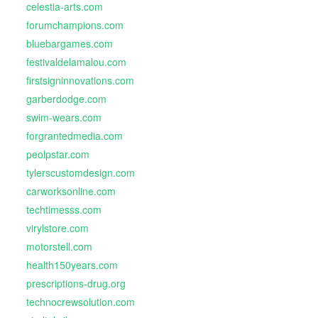
celestia-arts.com
forumchampions.com
bluebargames.com
festivaldelamalou.com
firstsigninnovations.com
garberdodge.com
swim-wears.com
forgrantedmedia.com
peolpstar.com
tylerscustomdesign.com
carworksonline.com
techtimesss.com
virylstore.com
motorstell.com
health150years.com
prescriptions-drug.org
technocrewsolution.com