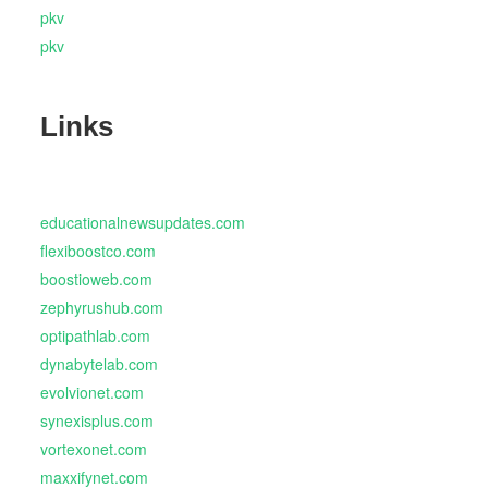
pkv
pkv
Links
educationalnewsupdates.com
flexiboostco.com
boostioweb.com
zephyrushub.com
optipathlab.com
dynabytelab.com
evolvionet.com
synexisplus.com
vortexonet.com
maxxifynet.com