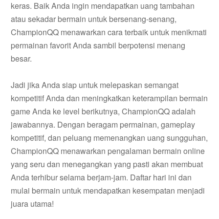
keras. Baik Anda ingin mendapatkan uang tambahan
atau sekadar bermain untuk bersenang-senang,
ChampionQQ menawarkan cara terbaik untuk menikmati
permainan favorit Anda sambil berpotensi menang
besar.
Jadi jika Anda siap untuk melepaskan semangat
kompetitif Anda dan meningkatkan keterampilan bermain
game Anda ke level berikutnya, ChampionQQ adalah
jawabannya. Dengan beragam permainan, gameplay
kompetitif, dan peluang memenangkan uang sungguhan,
ChampionQQ menawarkan pengalaman bermain online
yang seru dan menegangkan yang pasti akan membuat
Anda terhibur selama berjam-jam. Daftar hari ini dan
mulai bermain untuk mendapatkan kesempatan menjadi
juara utama!