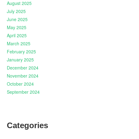
August 2025
July 2025
June 2025
May 2025
April 2025
March 2025
February 2025
January 2025
December 2024
November 2024
October 2024
September 2024
Categories