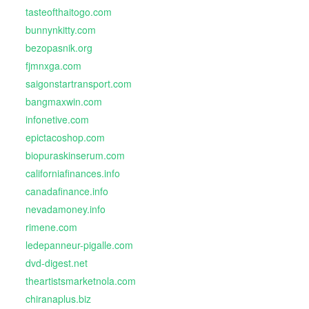
tasteofthaitogo.com
bunnynkitty.com
bezopasnik.org
fjmnxga.com
saigonstartransport.com
bangmaxwin.com
infonetive.com
epictacoshop.com
biopuraskinserum.com
californiafinances.info
canadafinance.info
nevadamoney.info
rimene.com
ledepanneur-pigalle.com
dvd-digest.net
theartistsmarketnola.com
chiranaplus.biz