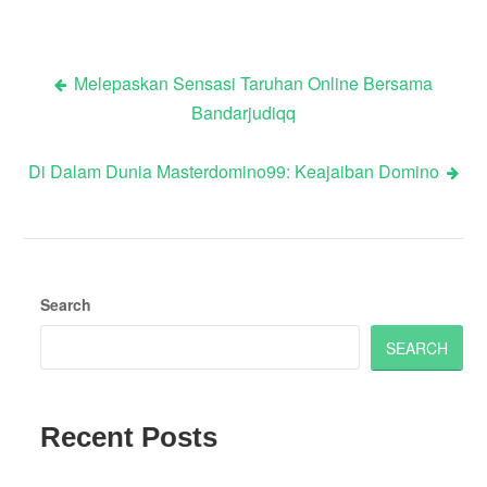
Melepaskan Sensasi Taruhan Online Bersama
Post
Bandarjudiqq
navigation
Di Dalam Dunia Masterdomino99: Keajaiban Domino
Search
SEARCH
Recent Posts