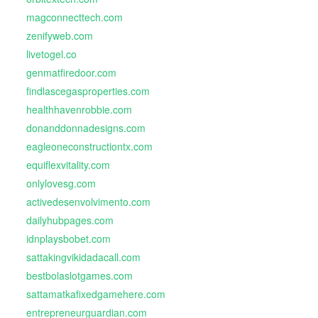
magconnecttech.com
zenifyweb.com
livetogel.co
genmatfiredoor.com
findlascegasproperties.com
healthhavenrobbie.com
donanddonnadesigns.com
eagleoneconstructiontx.com
equiflexvitality.com
onlylovesg.com
activedesenvolvimento.com
dailyhubpages.com
idnplaysbobet.com
sattakingvikidadacall.com
bestbolaslotgames.com
sattamatkafixedgamehere.com
entrepreneurguardian.com