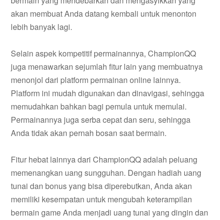
bermain yang mendebarkan dan mengasyikkan yang
akan membuat Anda datang kembali untuk menonton
lebih banyak lagi.
Selain aspek kompetitif permainannya, ChampionQQ
juga menawarkan sejumlah fitur lain yang membuatnya
menonjol dari platform permainan online lainnya.
Platform ini mudah digunakan dan dinavigasi, sehingga
memudahkan bahkan bagi pemula untuk memulai.
Permainannya juga serba cepat dan seru, sehingga
Anda tidak akan pernah bosan saat bermain.
Fitur hebat lainnya dari ChampionQQ adalah peluang
memenangkan uang sungguhan. Dengan hadiah uang
tunai dan bonus yang bisa diperebutkan, Anda akan
memiliki kesempatan untuk mengubah keterampilan
bermain game Anda menjadi uang tunai yang dingin dan