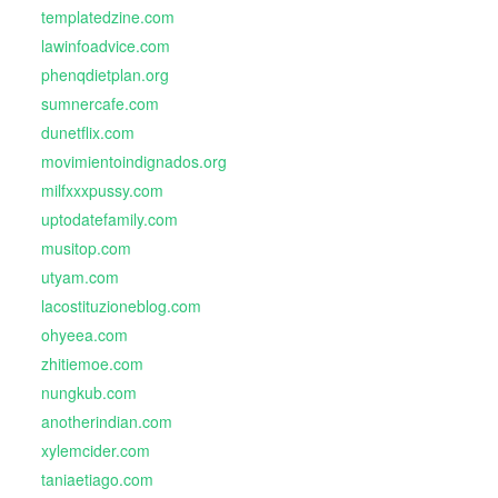
templatedzine.com
lawinfoadvice.com
phenqdietplan.org
sumnercafe.com
dunetflix.com
movimientoindignados.org
milfxxxpussy.com
uptodatefamily.com
musitop.com
utyam.com
lacostituzioneblog.com
ohyeea.com
zhitiemoe.com
nungkub.com
anotherindian.com
xylemcider.com
taniaetiago.com