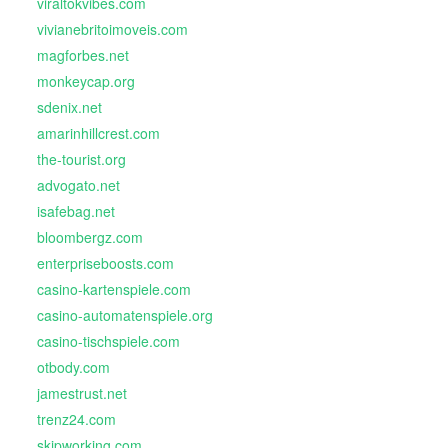
viraltokvibes.com
vivianebritoimoveis.com
magforbes.net
monkeycap.org
sdenix.net
amarinhillcrest.com
the-tourist.org
advogato.net
isafebag.net
bloombergz.com
enterpriseboosts.com
casino-kartenspiele.com
casino-automatenspiele.org
casino-tischspiele.com
otbody.com
jamestrust.net
trenz24.com
skipworking.com