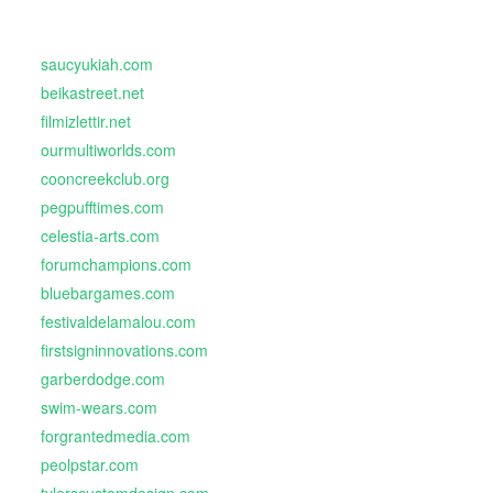
saucyukiah.com
beikastreet.net
filmizlettir.net
ourmultiworlds.com
cooncreekclub.org
pegpufftimes.com
celestia-arts.com
forumchampions.com
bluebargames.com
festivaldelamalou.com
firstsigninnovations.com
garberdodge.com
swim-wears.com
forgrantedmedia.com
peolpstar.com