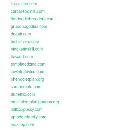
ks-casino.com
carcarepoints.com
thedoodlebreeders.com
grupohugodias.com
deqair.com
techsilvers.com
ningkatinskill.com
fivsport.com
templatedzine.com
lawinfoadvice.com
phenqdietplan.org
sumnercafe.com
dunetflix.com
movimientoindignados.org
milfxxxpussy.com
uptodatefamily.com
musitop.com