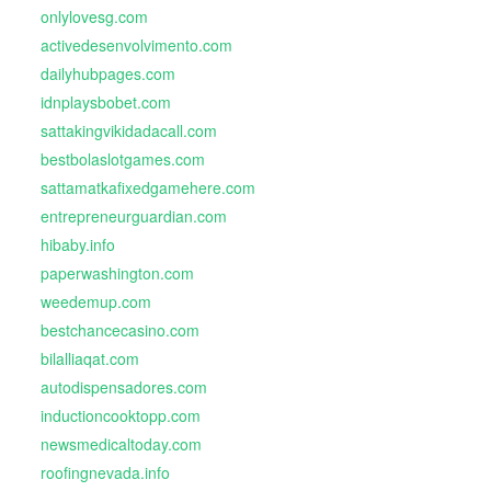
onlylovesg.com
activedesenvolvimento.com
dailyhubpages.com
idnplaysbobet.com
sattakingvikidadacall.com
bestbolaslotgames.com
sattamatkafixedgamehere.com
entrepreneurguardian.com
hibaby.info
paperwashington.com
weedemup.com
bestchancecasino.com
bilalliaqat.com
autodispensadores.com
inductioncooktopp.com
newsmedicaltoday.com
roofingnevada.info