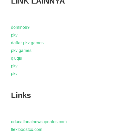
LINK LAINNYA
domino99
pkv
daftar pkv games
pkv games
qiuqiu
pkv
pkv
Links
educationalnewsupdates.com
flexiboostco.com