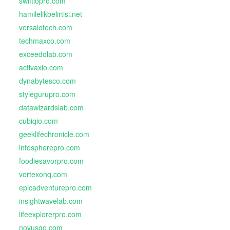
swiftiopro.com
hamilelikbelirtisi.net
versalotech.com
techmaxco.com
exceedolab.com
activaxio.com
dynabytesco.com
stylegurupro.com
datawizardslab.com
cubiqio.com
geeklifechronicle.com
infospherepro.com
foodiesavorpro.com
vortexohq.com
epicadventurepro.com
insightwavelab.com
lifeexplorerpro.com
novusgo.com