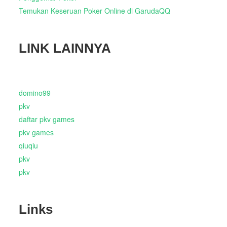
Temukan Keseruan Poker Online di GarudaQQ
LINK LAINNYA
domino99
pkv
daftar pkv games
pkv games
qiuqiu
pkv
pkv
Links