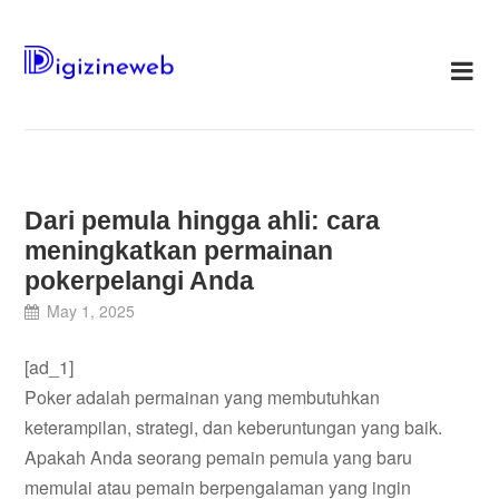
Skip
to
content
Dari pemula hingga ahli: cara
meningkatkan permainan
pokerpelangi Anda
May 1, 2025
[ad_1]
Poker adalah permainan yang membutuhkan
keterampilan, strategi, dan keberuntungan yang baik.
Apakah Anda seorang pemain pemula yang baru
memulai atau pemain berpengalaman yang ingin