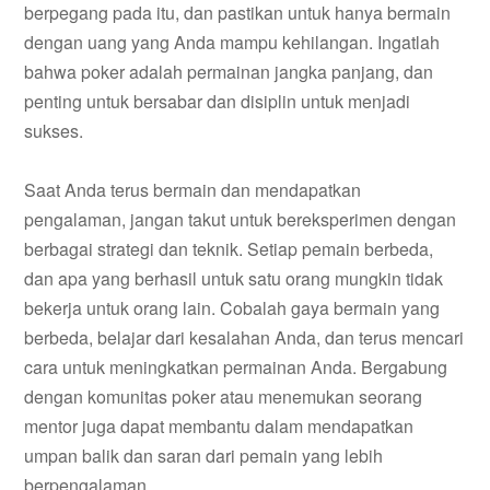
berpegang pada itu, dan pastikan untuk hanya bermain
dengan uang yang Anda mampu kehilangan. Ingatlah
bahwa poker adalah permainan jangka panjang, dan
penting untuk bersabar dan disiplin untuk menjadi
sukses.
Saat Anda terus bermain dan mendapatkan
pengalaman, jangan takut untuk bereksperimen dengan
berbagai strategi dan teknik. Setiap pemain berbeda,
dan apa yang berhasil untuk satu orang mungkin tidak
bekerja untuk orang lain. Cobalah gaya bermain yang
berbeda, belajar dari kesalahan Anda, dan terus mencari
cara untuk meningkatkan permainan Anda. Bergabung
dengan komunitas poker atau menemukan seorang
mentor juga dapat membantu dalam mendapatkan
umpan balik dan saran dari pemain yang lebih
berpengalaman.