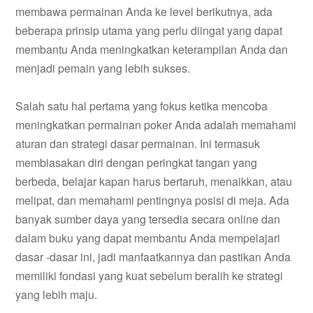
membawa permainan Anda ke level berikutnya, ada
beberapa prinsip utama yang perlu diingat yang dapat
membantu Anda meningkatkan keterampilan Anda dan
menjadi pemain yang lebih sukses.
Salah satu hal pertama yang fokus ketika mencoba
meningkatkan permainan poker Anda adalah memahami
aturan dan strategi dasar permainan. Ini termasuk
membiasakan diri dengan peringkat tangan yang
berbeda, belajar kapan harus bertaruh, menaikkan, atau
melipat, dan memahami pentingnya posisi di meja. Ada
banyak sumber daya yang tersedia secara online dan
dalam buku yang dapat membantu Anda mempelajari
dasar -dasar ini, jadi manfaatkannya dan pastikan Anda
memiliki fondasi yang kuat sebelum beralih ke strategi
yang lebih maju.