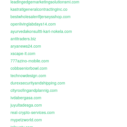
leadingedgemarketingsolutionsmi.com
kastratigeneralcontractinginc.co
bestwholesalenfljerseysshop.com
openlivinglabdays14.com
ayurvedakonsultti-kari-nokela.com
antitraders.biz
aryanews24.com
xscape-it.com
777azino-mobile.com
cobbseniorbowl.com
technowdesign.com
durexsecurityandshipping.com
cityroofingandplannig.com
ivdabergasa.com
juyultadesga.com
real-crypto-services.com
mypetzworld.com
infounty.com