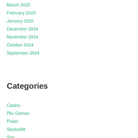
March 2025
February 2025
January 2025
December 2024
November 2024
October 2024
September 2024
Categories
Casino
Pkv Games
Poker
Sbobet88
Slot