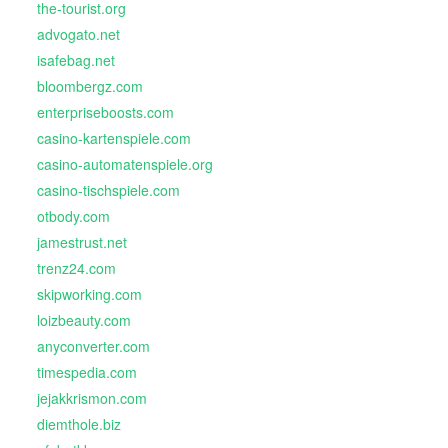
the-tourist.org
advogato.net
isafebag.net
bloombergz.com
enterpriseboosts.com
casino-kartenspiele.com
casino-automatenspiele.org
casino-tischspiele.com
otbody.com
jamestrust.net
trenz24.com
skipworking.com
loizbeauty.com
anyconverter.com
timespedia.com
jejakkrismon.com
diemthole.biz