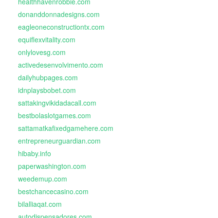
healthhavenrobbie.com
donanddonnadesigns.com
eagleoneconstructiontx.com
equiflexvitality.com
onlylovesg.com
activedesenvolvimento.com
dailyhubpages.com
idnplaysbobet.com
sattakingvikidadacall.com
bestbolaslotgames.com
sattamatkafixedgamehere.com
entrepreneurguardian.com
hibaby.info
paperwashington.com
weedemup.com
bestchancecasino.com
bilalliaqat.com
autodispensadores.com