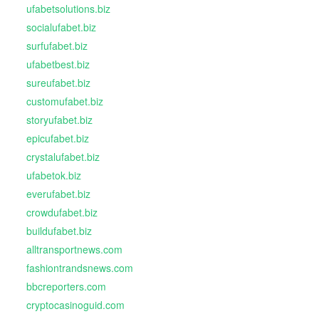
ufabetsolutions.biz
socialufabet.biz
surfufabet.biz
ufabetbest.biz
sureufabet.biz
customufabet.biz
storyufabet.biz
epicufabet.biz
crystalufabet.biz
ufabetok.biz
everufabet.biz
crowdufabet.biz
buildufabet.biz
alltransportnews.com
fashiontrandsnews.com
bbcreporters.com
cryptocasinoguid.com