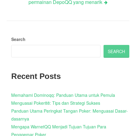
permainan DepoQQ yang menarik
Search
SEARCH
Recent Posts
Memahami Dominoqq: Panduan Utama untuk Pemula
Menguasai Poker88: Tips dan Strategi Sukses
Panduan Utama Peringkat Tangan Poker: Menguasai Dasar-
dasarnya
Mengapa WarnetQQ Menjadi Tujuan Tujuan Para
Penggemar Poker