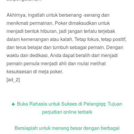
Akhirnya, ingatlah untuk bersenang -senang dan
menikmati permainan. Poker dimaksudkan untuk
menjadi bentuk hiburan, jadi jangan terlalu terjebak
dalam kemenangan atau kalah. Tetap fokus, tetap positif,
dan terus belajar dan tumbuh sebagai pemain. Dengan
waktu dan dedikasi, Anda dapat beralih dari menjadi
pemain pemula menjadi ahli dan mulai melihat
kesuksesan di meja poker.
[ad_2]
Buka Rahasia untuk Sukses di Pelangiqq: Tujuan
Post
perjudian online terbaik
navigation
Bersiaplah untuk menang besar dengan berbagai