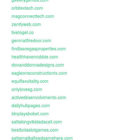
orbitextech.com
magconnecttech.com
zenifyweb.com
livetogel.co
genmatfiredoor.com
findlascegasproperties.com
healthhavenrobbie.com
donanddonnadesigns.com
eagleoneconstructiontx.com
equiflexvitality.com
onlylovesg.com
activedesenvolvimento.com
dailyhubpages.com
idnplaysbobet.com
sattakingvikidadacall.com
bestbolaslotgames.com
sattamatkafixedgamehere.com