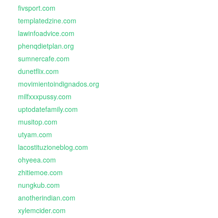
fivsport.com
templatedzine.com
lawinfoadvice.com
phenqdietplan.org
sumnercafe.com
dunetflix.com
movimientoindignados.org
milfxxxpussy.com
uptodatefamily.com
musitop.com
utyam.com
lacostituzioneblog.com
ohyeea.com
zhitiemoe.com
nungkub.com
anotherindian.com
xylemcider.com