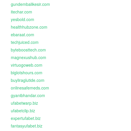
gundembalikesir.com
itechar.com
yesbold.com
healthhubzone.com
ebaraat.com
techjuiced.com
byteboosttech.com
magnexushub.com
virtuogoweb.com
biglotshours.com
buyliraglutide.com
onlinesafemeds.com
gyanibhandar.com
ufabetwarp.biz
ufabetclip.biz
expertufabet.biz
fantasyufabet.biz