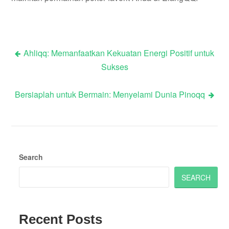
Ahliqq: Memanfaatkan Kekuatan Energi Positif untuk
Post
Sukses
navigation
Bersiaplah untuk Bermain: Menyelami Dunia Pinoqq
Search
SEARCH
Recent Posts