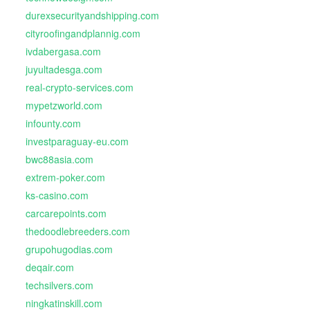
durexsecurityandshipping.com
cityroofingandplannig.com
ivdabergasa.com
juyultadesga.com
real-crypto-services.com
mypetzworld.com
infounty.com
investparaguay-eu.com
bwc88asia.com
extrem-poker.com
ks-casino.com
carcarepoints.com
thedoodlebreeders.com
grupohugodias.com
deqair.com
techsilvers.com
ningkatinskill.com