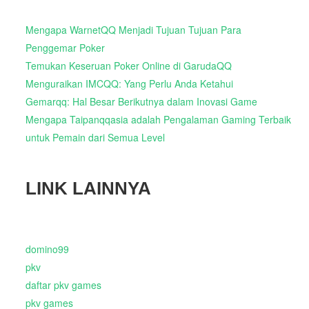
Mengapa WarnetQQ Menjadi Tujuan Tujuan Para
Penggemar Poker
Temukan Keseruan Poker Online di GarudaQQ
Menguraikan IMCQQ: Yang Perlu Anda Ketahui
Gemarqq: Hal Besar Berikutnya dalam Inovasi Game
Mengapa Taipanqqasia adalah Pengalaman Gaming Terbaik
untuk Pemain dari Semua Level
LINK LAINNYA
domino99
pkv
daftar pkv games
pkv games