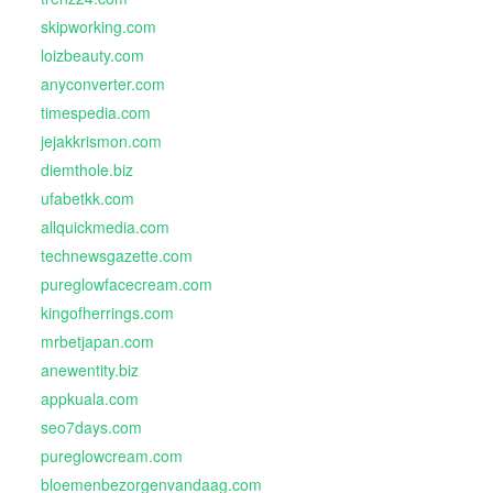
skipworking.com
loizbeauty.com
anyconverter.com
timespedia.com
jejakkrismon.com
diemthole.biz
ufabetkk.com
allquickmedia.com
technewsgazette.com
pureglowfacecream.com
kingofherrings.com
mrbetjapan.com
anewentity.biz
appkuala.com
seo7days.com
pureglowcream.com
bloemenbezorgenvandaag.com