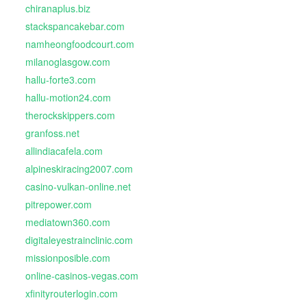
chiranaplus.biz
stackspancakebar.com
namheongfoodcourt.com
milanoglasgow.com
hallu-forte3.com
hallu-motion24.com
therockskippers.com
granfoss.net
allindiacafela.com
alpineskiracing2007.com
casino-vulkan-online.net
pitrepower.com
mediatown360.com
digitaleyestrainclinic.com
missionposible.com
online-casinos-vegas.com
xfinityrouterlogin.com