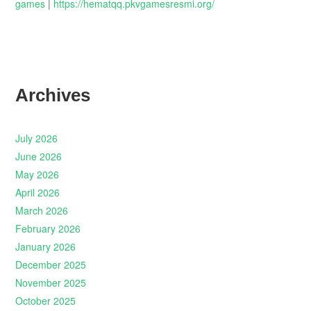
games
|
https://hematqq.pkvgamesresmi.org/
Archives
July 2026
June 2026
May 2026
April 2026
March 2026
February 2026
January 2026
December 2025
November 2025
October 2025