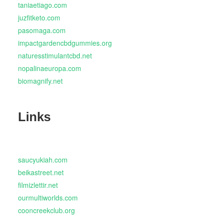
taniaetiago.com
juzfitketo.com
pasomaga.com
impactgardencbdgummies.org
naturesstimulantcbd.net
nopalinaeuropa.com
biomagnify.net
Links
saucyukiah.com
beikastreet.net
filmizlettir.net
ourmultiworlds.com
cooncreekclub.org