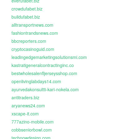
everufabet.biz
crowdufabet.biz
buildufabet.biz
alltransportnews.com
fashiontrandsnews.com
bbcreporters.com
cryptocasinoguid.com
leadingedgemarketingsolutionsmi.com
kastratigeneralcontractinginc.co
bestwholesalenfljerseysshop.com
openlivinglabdays14.com
ayurvedakonsultti-kari-nokela.com
antitraders.biz
aryanews24.com
xscape-it.com
777azino-mobile.com
cobbseniorbowl.com
technowdesign.com