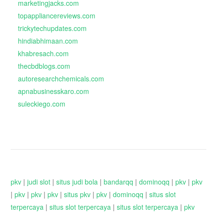
marketingjacks.com
topappliancereviews.com
trickytechupdates.com
hindiabhimaan.com
khabresach.com
thecbdblogs.com
autoresearchchemicals.com
apnabusinesskaro.com
suleckiego.com
pkv
|
judi slot
|
situs judi bola
|
bandarqq
|
dominoqq
|
pkv
|
pkv
|
pkv
|
pkv
|
pkv
|
situs pkv
|
pkv
|
dominoqq
|
situs slot
terpercaya
|
situs slot terpercaya
|
situs slot terpercaya
|
pkv