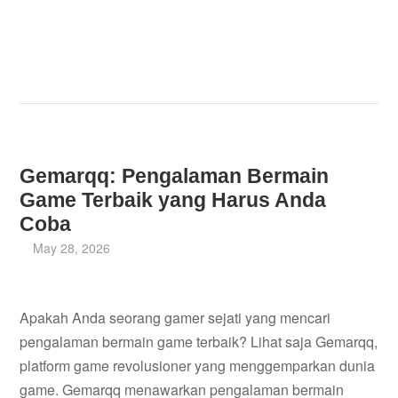
Skip
to
content
Gemarqq: Pengalaman Bermain
Game Terbaik yang Harus Anda
Coba
May 28, 2026
Apakah Anda seorang gamer sejati yang mencari
pengalaman bermain game terbaik? Lihat saja Gemarqq,
platform game revolusioner yang menggemparkan dunia
game. Gemarqq menawarkan pengalaman bermain