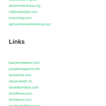
davismindfulness.org
millionairebyte.com
fortechday.com
getcaminorealestateusa.xyz
Links
baeckereiweber.com
peoplemagazine.info
techashes.com
canyouwash.co
havadisantalya.com
techdtimes.com
techieboot.com
gundembalikesir.com