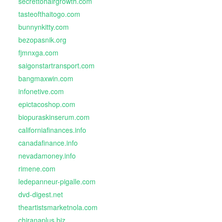
secrettohairgrowth.com
tasteofthaitogo.com
bunnynkitty.com
bezopasnik.org
fjmnxga.com
saigonstartransport.com
bangmaxwin.com
infonetive.com
epictacoshop.com
biopuraskinserum.com
californiafinances.info
canadafinance.info
nevadamoney.info
rimene.com
ledepanneur-pigalle.com
dvd-digest.net
theartistsmarketnola.com
chiranaplus.biz