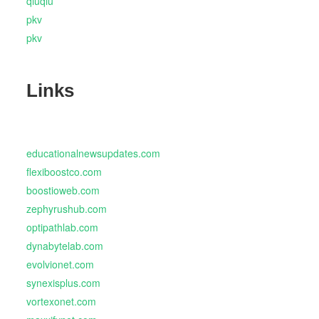
qiuqiu
pkv
pkv
Links
educationalnewsupdates.com
flexiboostco.com
boostioweb.com
zephyrushub.com
optipathlab.com
dynabytelab.com
evolvionet.com
synexisplus.com
vortexonet.com