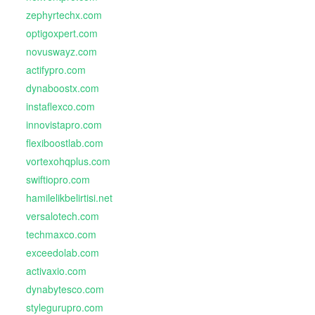
zephyrtechx.com
optigoxpert.com
novuswayz.com
actifypro.com
dynaboostx.com
instaflexco.com
innovistapro.com
flexiboostlab.com
vortexohqplus.com
swiftiopro.com
hamilelikbelirtisi.net
versalotech.com
techmaxco.com
exceedolab.com
activaxio.com
dynabytesco.com
stylegurupro.com