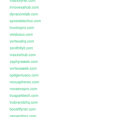
maxxifynet.com
innovexahub.com
dynacorelab.com
synexistechco.com
truvivopro.com
vividusco.com
vortexahq.com
zenithifyit.com
maxxiohub.com
zephyraweb.com
vortexaweb.com
optigeniusco.com
novuspherex.com
novaevopro.com
trusparktech.com
trubrandzhq.com
boostifynet.com
nexventpro.com