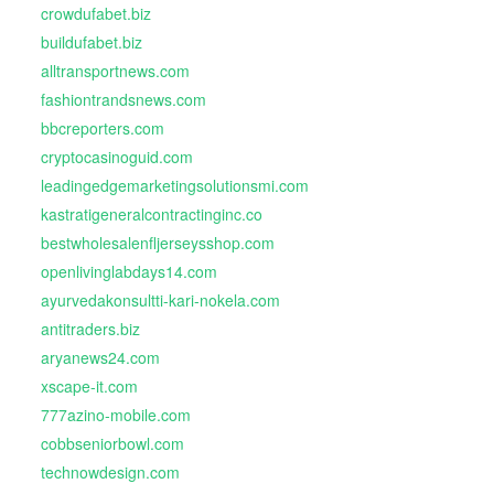
crowdufabet.biz
buildufabet.biz
alltransportnews.com
fashiontrandsnews.com
bbcreporters.com
cryptocasinoguid.com
leadingedgemarketingsolutionsmi.com
kastratigeneralcontractinginc.co
bestwholesalenfljerseysshop.com
openlivinglabdays14.com
ayurvedakonsultti-kari-nokela.com
antitraders.biz
aryanews24.com
xscape-it.com
777azino-mobile.com
cobbseniorbowl.com
technowdesign.com