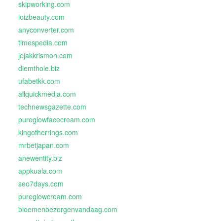
skipworking.com
loizbeauty.com
anyconverter.com
timespedia.com
jejakkrismon.com
diemthole.biz
ufabetkk.com
allquickmedia.com
technewsgazette.com
pureglowfacecream.com
kingofherrings.com
mrbetjapan.com
anewentity.biz
appkuala.com
seo7days.com
pureglowcream.com
bloemenbezorgenvandaag.com