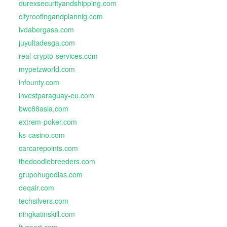
durexsecurityandshipping.com
cityroofingandplannig.com
ivdabergasa.com
juyultadesga.com
real-crypto-services.com
mypetzworld.com
infounty.com
investparaguay-eu.com
bwc88asia.com
extrem-poker.com
ks-casino.com
carcarepoints.com
thedoodlebreeders.com
grupohugodias.com
deqair.com
techsilvers.com
ningkatinskill.com
fivsport.com