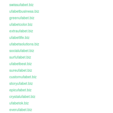
swissufabet.biz
ufabetbusiness.biz
greenufabet.biz
ufabetcolor.biz
extraufabet.biz
ufabetlife.biz
ufabetsolutions.biz
socialufabet.biz
surfufabet.biz
ufabetbest.biz
sureufabet.biz
customufabet.biz
storyufabet.biz
epicufabet.biz
crystalufabet.biz
ufabetok.biz
everufabet.biz