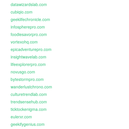
datawizardslab.com
cubiqio.com
geeklifechronicle.com
infospherepro.com
foodiesavorpro.com
vortexohq.com
epicadventurepro.com
insightwavelab.com
lifeexplorerpro.com
novusgo.com
bytestormpro.com
wanderlustchrono.com
culturetrendlab.com
trendsensehub.com
ticktockenigma.com
eulerxr.com
geekifygenius.com