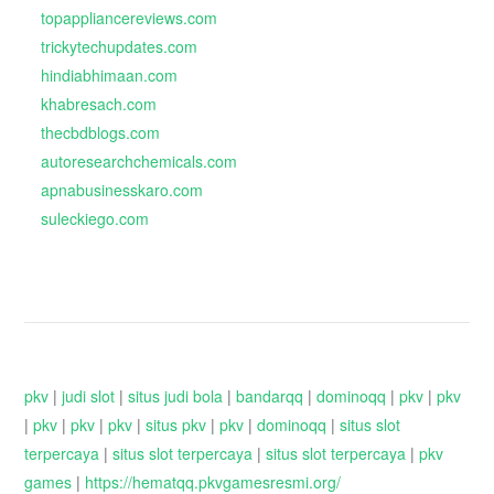
topappliancereviews.com
trickytechupdates.com
hindiabhimaan.com
khabresach.com
thecbdblogs.com
autoresearchchemicals.com
apnabusinesskaro.com
suleckiego.com
pkv
|
judi slot
|
situs judi bola
|
bandarqq
|
dominoqq
|
pkv
|
pkv
|
pkv
|
pkv
|
pkv
|
situs pkv
|
pkv
|
dominoqq
|
situs slot
terpercaya
|
situs slot terpercaya
|
situs slot terpercaya
|
pkv
games
|
https://hematqq.pkvgamesresmi.org/