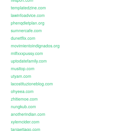
templatedzine.com
lawinfoadvice.com
phenqdietplan.org
sumnercafe.com
dunetflix.com
movimientoindignados.org
milfxxxpussy.com
uptodatefamily.com
musitop.com
utyam.com
lacostituzioneblog.com
ohyeea.com
zhitiemoe.com
nungkub.com
anotherindian.com
xylemcider.com
taniaetiago.com