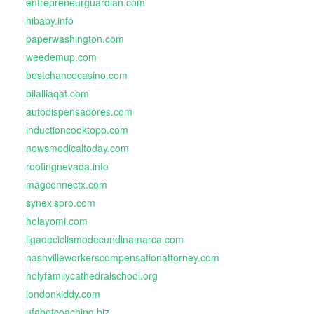
entrepreneurguardian.com
hibaby.info
paperwashington.com
weedemup.com
bestchancecasino.com
bilalliaqat.com
autodispensadores.com
inductioncooktopp.com
newsmedicaltoday.com
roofingnevada.info
magconnectx.com
synexispro.com
holayomi.com
ligadeciclismodecundinamarca.com
nashvilleworkerscompensationattorney.com
holyfamilycathedralschool.org
londonkiddy.com
ufabetcoaching.biz