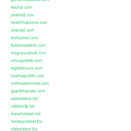
itechar.com
yesbold.com
healthhubzone.com
ebaraat.com
techjuiced.com
byteboosttech.com
magnexushub.com
virtuogoweb.com
biglotshours.com
buyliraglutide.com
onlinesafemeds.com
gyanibhandar.com
ufabetwarp.biz
ufabetclip.biz
expertufabet.biz
fantasyufabet.biz
ufabetsiam.biz