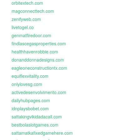
orbitextech.com
magconnecttech.com
zenifyweb.com
livetogel.co
genmatfiredoor.com
findlascegasproperties.com
healthhavenrobbie.com
donanddonnadesigns.com
eagleoneconstructiontx.com
equiflexvitality.com
onlylovesg.com
activedesenvolvimento.com
dailyhubpages.com
idnplaysbobet.com
sattakingvikidadacall.com
bestbolaslotgames.com
sattamatkafixedgamehere.com