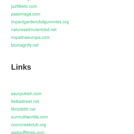
juzfitketo.com
pasomaga.com
impactgardencbdgummies.org
naturesstimulantcbd.net
nopalinaeuropa.com
biomagnify.net
Links
saucyukiah.com
beikastreet.net
filmizlettir.net
ourmultiworlds.com
cooncreekclub.org
pegpufftimes.com