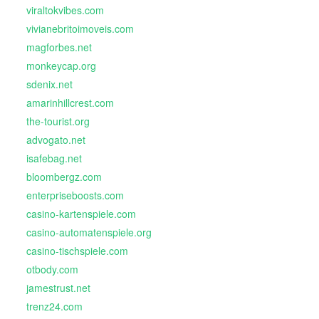
viraltokvibes.com
vivianebritoimoveis.com
magforbes.net
monkeycap.org
sdenix.net
amarinhillcrest.com
the-tourist.org
advogato.net
isafebag.net
bloombergz.com
enterpriseboosts.com
casino-kartenspiele.com
casino-automatenspiele.org
casino-tischspiele.com
otbody.com
jamestrust.net
trenz24.com