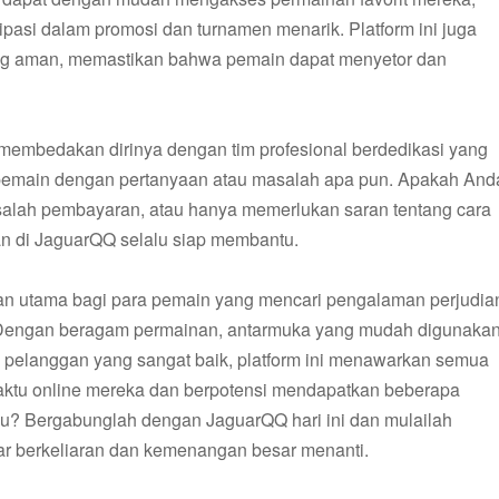
asi dalam promosi dan turnamen menarik. Platform ini juga
g aman, memastikan bahwa pemain dapat menyetor dan
embedakan dirinya dengan tim profesional berdedikasi yang
pemain dengan pertanyaan atau masalah apa pun. Apakah And
salah pembayaran, atau hanya memerlukan saran tentang cara
n di JaguarQQ selalu siap membantu.
an utama bagi para pemain yang mencari pengalaman perjudia
 Dengan beragam permainan, antarmuka yang mudah digunakan
pelanggan yang sangat baik, platform ini menawarkan semua
aktu online mereka dan berpotensi mendapatkan beberapa
? Bergabunglah dengan JaguarQQ hari ini dan mulailah
ar berkeliaran dan kemenangan besar menanti.