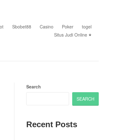
ot
Sbobet88
Casino
Poker
togel
Situs Judi Online
Search
SEARCH
Recent Posts