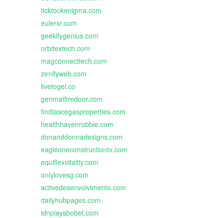
ticktockenigma.com
eulerxr.com
geekifygenius.com
orbitextech.com
magconnecttech.com
zenifyweb.com
livetogel.co
genmatfiredoor.com
findlascegasproperties.com
healthhavenrobbie.com
donanddonnadesigns.com
eagleoneconstructiontx.com
equiflexvitality.com
onlylovesg.com
activedesenvolvimento.com
dailyhubpages.com
idnplaysbobet.com