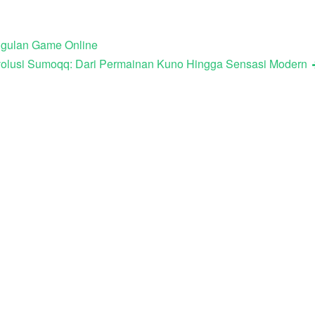
ggulan Game Online
volusi Sumoqq: Dari Permainan Kuno Hingga Sensasi Modern