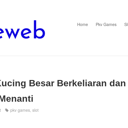
Home
Pkv Games
Sl
ucing Besar Berkeliaran dan
Menanti
t
pkv games
,
slot