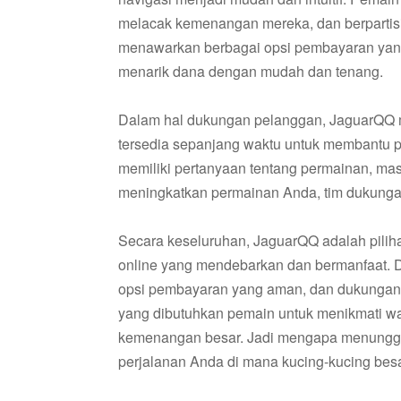
melacak kemenangan mereka, dan berpartisip
menawarkan berbagai opsi pembayaran yan
menarik dana dengan mudah dan tenang.
Dalam hal dukungan pelanggan, JaguarQQ m
tersedia sepanjang waktu untuk membantu 
memiliki pertanyaan tentang permainan, ma
meningkatkan permainan Anda, tim dukunga
Secara keseluruhan, JaguarQQ adalah pilih
online yang mendebarkan dan bermanfaat.
opsi pembayaran yang aman, dan dukungan 
yang dibutuhkan pemain untuk menikmati w
kemenangan besar. Jadi mengapa menunggu
perjalanan Anda di mana kucing-kucing bes