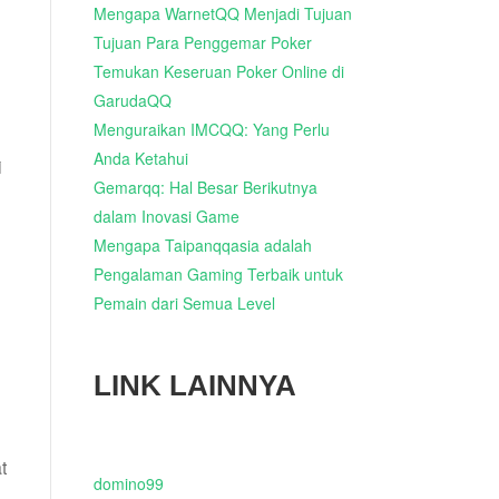
Mengapa WarnetQQ Menjadi Tujuan
Tujuan Para Penggemar Poker
Temukan Keseruan Poker Online di
GarudaQQ
Menguraikan IMCQQ: Yang Perlu
Anda Ketahui
i
Gemarqq: Hal Besar Berikutnya
dalam Inovasi Game
Mengapa Taipanqqasia adalah
Pengalaman Gaming Terbaik untuk
Pemain dari Semua Level
LINK LAINNYA
t
domino99