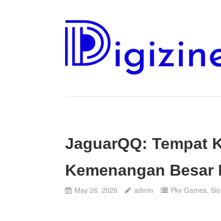
Skip
to
content
JaguarQQ: Tempat K
Kemenangan Besar 
May 26, 2026
admin
Pkv Games
,
Slo