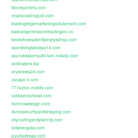
bbcreporters.com
cryptocasinoguid.com
leadingedgemarketingsolutionsmi.com
kastratigeneralcontractinginc.co
bestwholesalenfljerseysshop.com
openlivinglabdays14.com
ayurvedakonsultti-kari-nokela.com
antitraders.biz
aryanews24.com
xscape-it.com
777azino-mobile.com
cobbseniorbowl.com
technowdesign.com
durexsecurityandshipping.com
cityroofingandplannig.com
ivdabergasa.com
juyultadesga.com