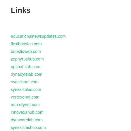
Links
educationalnewsupdates.com
flexiboostco.com
boostioweb.com
zephyrushub.com
optipathlab.com
dynabytelab.com
evolvionet.com
synexisplus.com
vortexonet.com
maxxifynet.com
innovexahub.com
dynacorelab.com
synexistechco.com