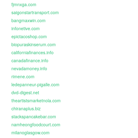
fjmnxga.com
saigonstartransport.com
bangmaxwin.com
infonetive.com
epictacoshop.com
biopuraskinserum.com
californiafinances.info
canadafinance.info
nevadamoney.info
rimene.com
ledepanneur-pigalle.com
dvd-digest.net
theartistsmarketnola.com
chiranaplus.biz
stackspancakebar.com
namheongfoodcourt.com
milanoglasgow.com