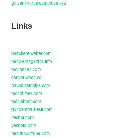
getcaminorealestateusa.xyz
Links
baeckereiweber.com
peoplemagazine.info
techashes.com
canyouwash.co
havadisantalya.com
techdtimes.com
techieboot.com
gundembalikesir.com
itechar.com
yesbold.com
healthhubzone.com