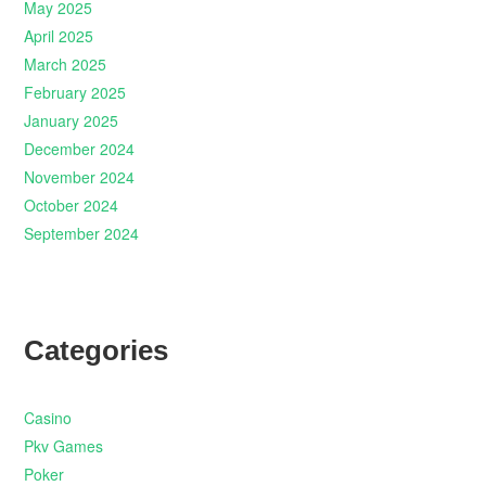
May 2025
April 2025
March 2025
February 2025
January 2025
December 2024
November 2024
October 2024
September 2024
Categories
Casino
Pkv Games
Poker