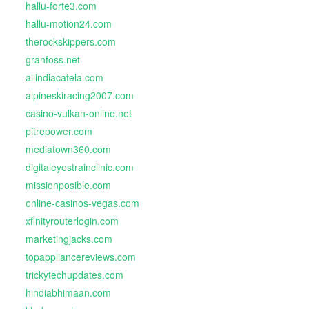
hallu-forte3.com
hallu-motion24.com
therockskippers.com
granfoss.net
allindiacafela.com
alpineskiracing2007.com
casino-vulkan-online.net
pitrepower.com
mediatown360.com
digitaleyestrainclinic.com
missionposible.com
online-casinos-vegas.com
xfinityrouterlogin.com
marketingjacks.com
topappliancereviews.com
trickytechupdates.com
hindiabhimaan.com