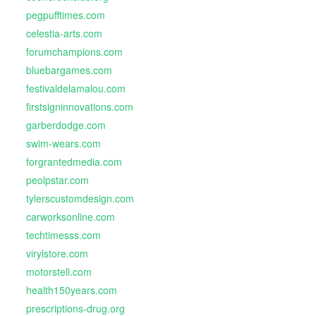
pegpufftimes.com
celestia-arts.com
forumchampions.com
bluebargames.com
festivaldelamalou.com
firstsigninnovations.com
garberdodge.com
swim-wears.com
forgrantedmedia.com
peolpstar.com
tylerscustomdesign.com
carworksonline.com
techtimesss.com
virylstore.com
motorstell.com
health150years.com
prescriptions-drug.org