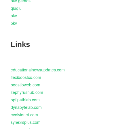
pkv games
qiuqiu
pkv
pkv
Links
educationalnewsupdates.com
flexiboostco.com
boostioweb.com
zephyrushub.com
optipathlab.com
dynabytelab.com
evolvionet.com
synexisplus.com