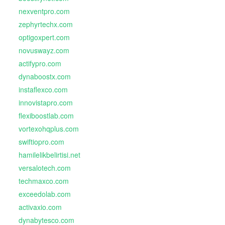
nexventpro.com
zephyrtechx.com
optigoxpert.com
novuswayz.com
actifypro.com
dynaboostx.com
instaflexco.com
innovistapro.com
flexiboostlab.com
vortexohqplus.com
swiftiopro.com
hamilelikbelirtisi.net
versalotech.com
techmaxco.com
exceedolab.com
activaxio.com
dynabytesco.com