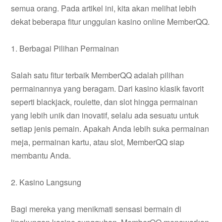
semua orang. Pada artikel ini, kita akan melihat lebih
dekat beberapa fitur unggulan kasino online MemberQQ.
1. Berbagai Pilihan Permainan
Salah satu fitur terbaik MemberQQ adalah pilihan
permainannya yang beragam. Dari kasino klasik favorit
seperti blackjack, roulette, dan slot hingga permainan
yang lebih unik dan inovatif, selalu ada sesuatu untuk
setiap jenis pemain. Apakah Anda lebih suka permainan
meja, permainan kartu, atau slot, MemberQQ siap
membantu Anda.
2. Kasino Langsung
Bagi mereka yang menikmati sensasi bermain di