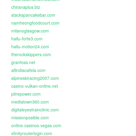
chiranaplus.biz
stackspancakebar.com
namheongfoodcourt.com
milanoglasgow.com
hallu-forte3.com
hallu-motion24.com
therockskippers.com
granfoss.net
allindiacafela.com
alpineskiracing2007.com
casino-vulkan-online.net
pitrepower.com
mediatown360.com
digitaleyestrainclinic.com
missionposible.com
online-casinos-vegas.com
xfinityrouterlogin.com