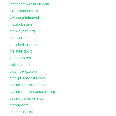
technocrewsolution.com
viraltokvibes.com
vivianebritoimoveis.com
magforbes.net
monkeycap.org
sdenix.net
amarinhillcrest.com
the-tourist.org
advogato.net
isafebag.net
bloombergz.com
enterpriseboosts.com
casino-kartenspiele.com
casino-automatenspiele.org
casino-tischspiele.com
otbody.com
jamestrust.net