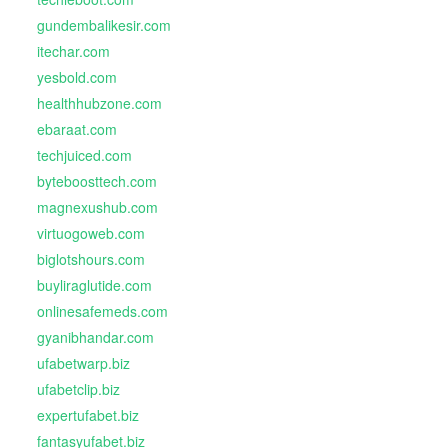
gundembalikesir.com
itechar.com
yesbold.com
healthhubzone.com
ebaraat.com
techjuiced.com
byteboosttech.com
magnexushub.com
virtuogoweb.com
biglotshours.com
buyliraglutide.com
onlinesafemeds.com
gyanibhandar.com
ufabetwarp.biz
ufabetclip.biz
expertufabet.biz
fantasyufabet.biz