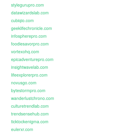
stylegurupro.com
datawizardslab.com
cubiqio.com
geeklifechronicle.com
infospherepro.com
foodiesavorpro.com
vortexohq.com
epicadventurepro.com
insightwavelab.com
lifeexplorerpro.com
novusgo.com
bytestormpro.com
wanderlustchrono.com
culturetrendlab.com
trendsensehub.com
ticktockenigma.com
eulerxr.com