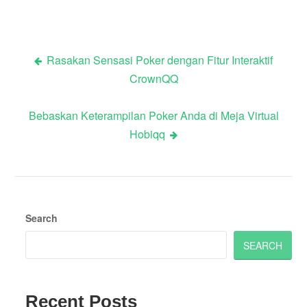
Rasakan Sensasi Poker dengan Fitur Interaktif
Post
CrownQQ
navigation
Bebaskan Keterampilan Poker Anda di Meja Virtual
Hobiqq
Search
SEARCH
Recent Posts