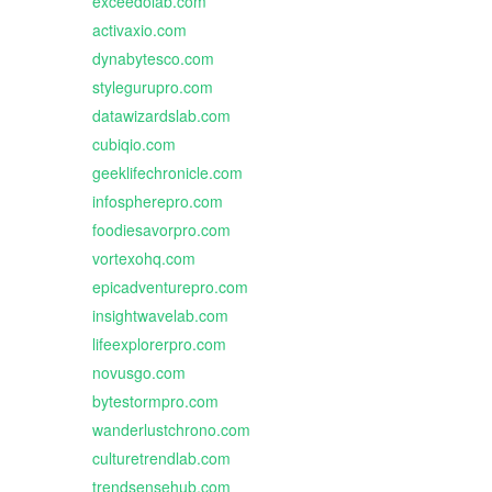
exceedolab.com
activaxio.com
dynabytesco.com
stylegurupro.com
datawizardslab.com
cubiqio.com
geeklifechronicle.com
infospherepro.com
foodiesavorpro.com
vortexohq.com
epicadventurepro.com
insightwavelab.com
lifeexplorerpro.com
novusgo.com
bytestormpro.com
wanderlustchrono.com
culturetrendlab.com
trendsensehub.com