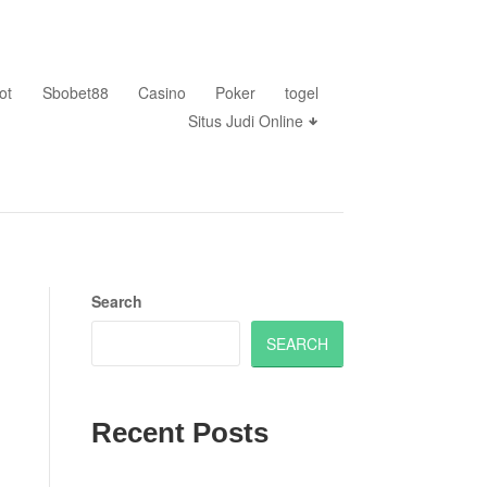
ot
Sbobet88
Casino
Poker
togel
Situs Judi Online
Search
SEARCH
Recent Posts