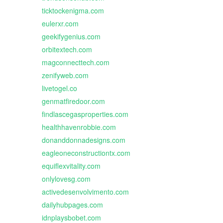
ticktockenigma.com
eulerxr.com
geekifygenius.com
orbitextech.com
magconnecttech.com
zenifyweb.com
livetogel.co
genmatfiredoor.com
findlascegasproperties.com
healthhavenrobbie.com
donanddonnadesigns.com
eagleoneconstructiontx.com
equiflexvitality.com
onlylovesg.com
activedesenvolvimento.com
dailyhubpages.com
idnplaysbobet.com