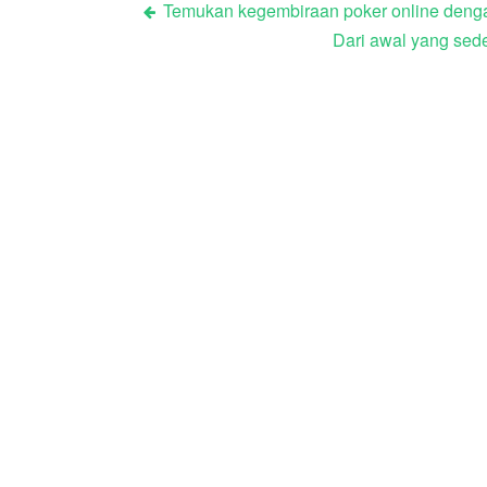
Temukan kegembiraan poker online deng
Post
Dari awal yang sed
navigation