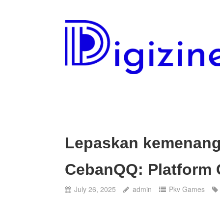
Skip
to
content
Lepaskan kemenang
CebanQQ: Platform 
July 26, 2025
admin
Pkv Games