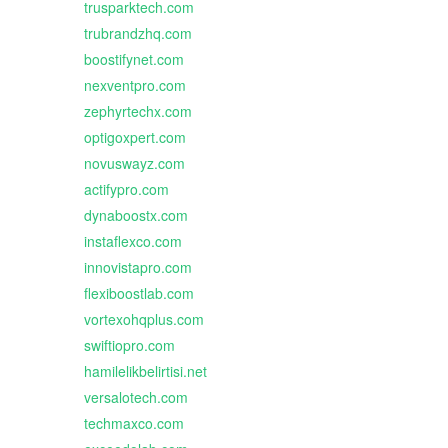
trusparktech.com
trubrandzhq.com
boostifynet.com
nexventpro.com
zephyrtechx.com
optigoxpert.com
novuswayz.com
actifypro.com
dynaboostx.com
instaflexco.com
innovistapro.com
flexiboostlab.com
vortexohqplus.com
swiftiopro.com
hamilelikbelirtisi.net
versalotech.com
techmaxco.com