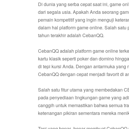
Di dunia yang serba cepat saat ini, game on
dari segala usia. Apakah Anda seorang game
pemain kompetitif yang ingin menguji ketera
dalam hal platform game online. Salah satu
tahun terakhir adalah CebanQQ.
CebanQQ adalah platform game online terk
kartu klasik seperti poker dan domino hing
di tepi kursi Anda. Dengan antarmuka yan
CebanQQ dengan cepat menjadi favorit di an
Salah satu fitur utama yang membedakan C
pada penyediaan lingkungan game yang adil
canggih untuk memastikan bahwa semua tra
ketenangan pikiran sementara mereka menik
Tapi yang benar -benar membuat CebanQQ 