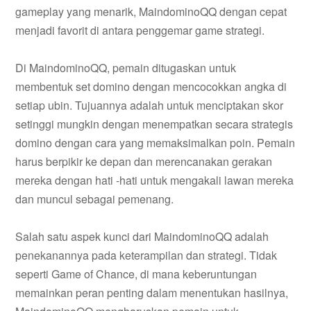
gameplay yang menarik, MaindominoQQ dengan cepat
menjadi favorit di antara penggemar game strategi.
Di MaindominoQQ, pemain ditugaskan untuk
membentuk set domino dengan mencocokkan angka di
setiap ubin. Tujuannya adalah untuk menciptakan skor
setinggi mungkin dengan menempatkan secara strategis
domino dengan cara yang memaksimalkan poin. Pemain
harus berpikir ke depan dan merencanakan gerakan
mereka dengan hati -hati untuk mengakali lawan mereka
dan muncul sebagai pemenang.
Salah satu aspek kunci dari MaindominoQQ adalah
penekanannya pada keterampilan dan strategi. Tidak
seperti Game of Chance, di mana keberuntungan
memainkan peran penting dalam menentukan hasilnya,