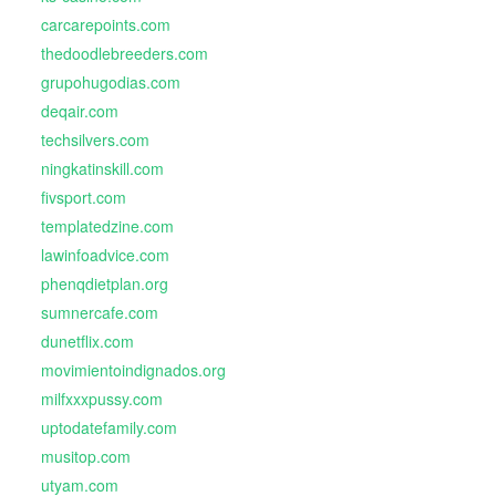
carcarepoints.com
thedoodlebreeders.com
grupohugodias.com
deqair.com
techsilvers.com
ningkatinskill.com
fivsport.com
templatedzine.com
lawinfoadvice.com
phenqdietplan.org
sumnercafe.com
dunetflix.com
movimientoindignados.org
milfxxxpussy.com
uptodatefamily.com
musitop.com
utyam.com