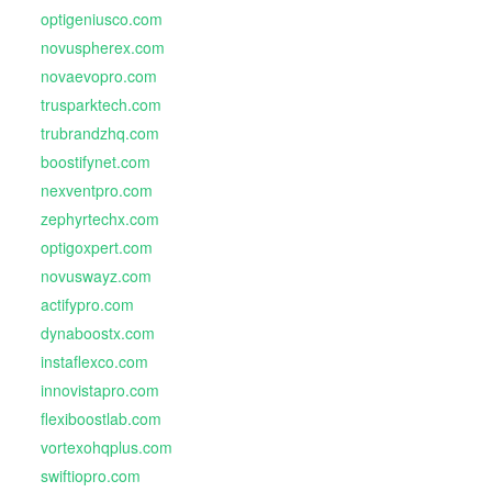
optigeniusco.com
novuspherex.com
novaevopro.com
trusparktech.com
trubrandzhq.com
boostifynet.com
nexventpro.com
zephyrtechx.com
optigoxpert.com
novuswayz.com
actifypro.com
dynaboostx.com
instaflexco.com
innovistapro.com
flexiboostlab.com
vortexohqplus.com
swiftiopro.com