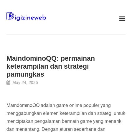
Skip
to
content
MaindominoQQ: permainan
keterampilan dan strategi
pamungkas
May 24, 2025
MaindominoQQ adalah game online populer yang
menggabungkan elemen keterampilan dan strategi untuk
menciptakan pengalaman bermain game yang menarik
dan menantang. Dengan aturan sederhana dan