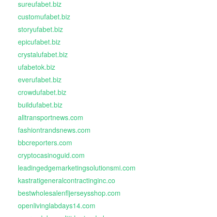
sureufabet.biz
customufabet.biz
storyufabet.biz
epicufabet.biz
crystalufabet.biz
ufabetok.biz
everufabet.biz
crowdufabet.biz
buildufabet.biz
alltransportnews.com
fashiontrandsnews.com
bbcreporters.com
cryptocasinoguid.com
leadingedgemarketingsolutionsmi.com
kastratigeneralcontractinginc.co
bestwholesalenfljerseysshop.com
openlivinglabdays14.com