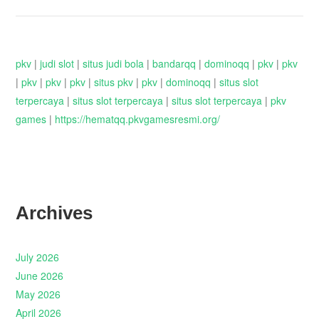
pkv
|
judi slot
|
situs judi bola
|
bandarqq
|
dominoqq
|
pkv
|
pkv
|
pkv
|
pkv
|
pkv
|
situs pkv
|
pkv
|
dominoqq
|
situs slot
terpercaya
|
situs slot terpercaya
|
situs slot terpercaya
|
pkv
games
|
https://hematqq.pkvgamesresmi.org/
Archives
July 2026
June 2026
May 2026
April 2026