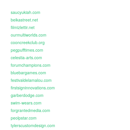
saucyukiah.com
beikastreet.net
filmizlettir.net
ourmultiworlds.com
cooncreekclub.org
pegpufftimes.com
celestia-arts.com
forumchampions.com
bluebargames.com
festivaldelamalou.com
firstsigninnovations.com
garberdodge.com
swim-wears.com
forgrantedmedia.com
peolpstar.com
tylerscustomdesign.com