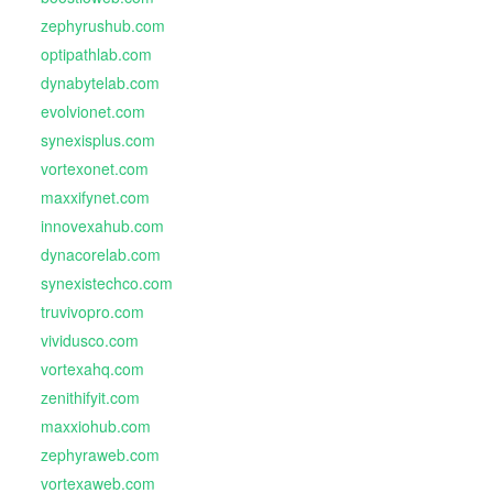
zephyrushub.com
optipathlab.com
dynabytelab.com
evolvionet.com
synexisplus.com
vortexonet.com
maxxifynet.com
innovexahub.com
dynacorelab.com
synexistechco.com
truvivopro.com
vividusco.com
vortexahq.com
zenithifyit.com
maxxiohub.com
zephyraweb.com
vortexaweb.com