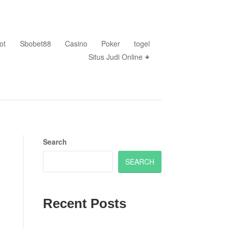
ot
Sbobet88
Casino
Poker
togel
Situs Judi Online
Search
SEARCH
Recent Posts