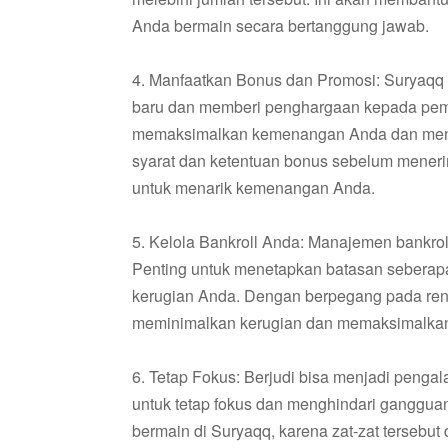
Anda bermain secara bertanggung jawab.
4. Manfaatkan Bonus dan Promosi: Suryaqq
baru dan memberi penghargaan kepada pema
memaksimalkan kemenangan Anda dan meni
syarat dan ketentuan bonus sebelum mene
untuk menarik kemenangan Anda.
5. Kelola Bankroll Anda: Manajemen bankrol
Penting untuk menetapkan batasan seberapa
kerugian Anda. Dengan berpegang pada ren
meminimalkan kerugian dan memaksimalka
6. Tetap Fokus: Berjudi bisa menjadi peng
untuk tetap fokus dan menghindari ganggua
bermain di Suryaqq, karena zat-zat terseb