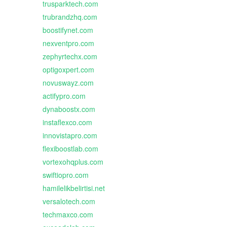
trusparktech.com
trubrandzhq.com
boostifynet.com
nexventpro.com
zephyrtechx.com
optigoxpert.com
novuswayz.com
actifypro.com
dynaboostx.com
instaflexco.com
innovistapro.com
flexiboostlab.com
vortexohqplus.com
swiftiopro.com
hamilelikbelirtisi.net
versalotech.com
techmaxco.com