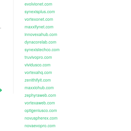
evolvionet.com
synexisplus.com
vortexonet.com
.
maxxifynet.com
innovexahub.com
dynacorelab.com
synexistechco.com
truvivopro.com
vividusco.com
vortexahq.com
zenithifyit.com
maxxiohub.com
zephyraweb.com
vortexaweb.com
optigeniusco.com
novuspherex.com
novaevopro.com