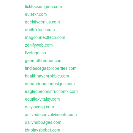
ticktockenigma.com
eulerxr.com
geekifygenius.com
orbitextech.com
magconnecttech.com
zenifyweb.com
livetogel.co
genmatfiredoor.com
findlascegasproperties.com
healthhavenrobbie.com
donanddonnadesigns.com
eagleoneconstructiontx.com
equiflexvitality.com
onlylovesg.com
activedesenvolvimento.com
dailyhubpages.com
idnplaysbobet.com