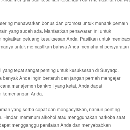
 sering menawarkan bonus dan promosi untuk menarik pemain
in yang sudah ada. Manfaatkan penawaran ini untuk
ngkatkan peluang kesuksesan Anda. Pastikan untuk membac
rimanya untuk memastikan bahwa Anda memahami persyaratan
l yang tepat sangat penting untuk kesuksesan di Suryaqq.
 banyak Anda ingin bertaruh dan jangan pernah mengejar
cana manajemen bankroll yang ketat, Anda dapat
n kemenangan Anda.
alaman yang serba cepat dan mengasyikkan, namun penting
n. Hindari meminum alkohol atau menggunakan narkoba saat
ut dapat mengganggu penilaian Anda dan menyebabkan