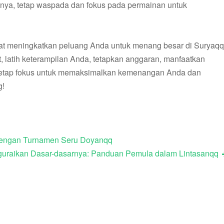
nya, tetap waspada dan fokus pada permainan untuk
apat meningkatkan peluang Anda untuk menang besar di Suryaqq
, latih keterampilan Anda, tetapkan anggaran, manfaatkan
 tetap fokus untuk memaksimalkan kemenangan Anda dan
g!
dengan Turnamen Seru Doyanqq
uraikan Dasar-dasarnya: Panduan Pemula dalam Lintasanqq