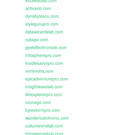
exceedolab.com
activaxio.com
dynabytesco.com
stylegurupro.com
datawizardslab.com
cubiqio.com
geeklifechronicle.com
infospherepro.com
foodiesavorpro.com
vortexohq.com
epicadventurepro.com
insightwavelab.com
lifeexplorerpro.com
novusgo.com
bytestormpro.com
wanderlustchrono.com
culturetrendlab.com
trendsensehub.com