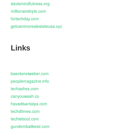
davismindfulness.org
millionairebyte.com
fortechday.com
getcaminorealestateusa.xyz
Links
baeckereiweber.com
peoplemagazine.info
techashes.com
canyouwash.co
havadisantalya.com
techdtimes.com
techieboot.com
gundembalikesir.com