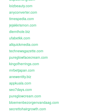
loizbeauty.com
anyconverter.com
timespedia.com
jejakkrismon.com
diemthole.biz
ufabetkk.com
allquickmedia.com
technewsgazette.com
pureglowfacecream.com
kingofherrings.com
mrbetjapan.com
anewentity.biz
appkuala.com
seo7days.com
pureglowcream.com
bloemenbezorgenvandaag.com
secrettohairgrowth.com