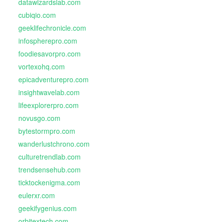
datawizardslab.com
cubiqio.com
geeklifechronicle.com
infospherepro.com
foodiesavorpro.com
vortexohq.com
epicadventurepro.com
insightwavelab.com
lifeexplorerpro.com
novusgo.com
bytestormpro.com
wanderlustchrono.com
culturetrendlab.com
trendsensehub.com
ticktockenigma.com
eulerxr.com
geekifygenius.com
orbitextech.com