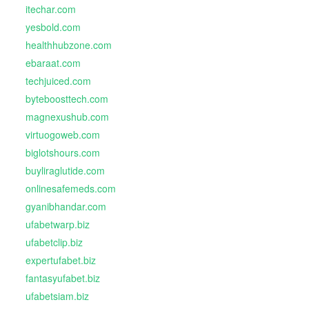
itechar.com
yesbold.com
healthhubzone.com
ebaraat.com
techjuiced.com
byteboosttech.com
magnexushub.com
virtuogoweb.com
biglotshours.com
buyliraglutide.com
onlinesafemeds.com
gyanibhandar.com
ufabetwarp.biz
ufabetclip.biz
expertufabet.biz
fantasyufabet.biz
ufabetsiam.biz