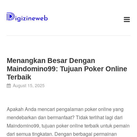
Skip
to
content
Menangkan Besar Dengan
Maindomino99: Tujuan Poker Online
Terbaik
August 15, 2025
Apakah Anda mencari pengalaman poker online yang
mendebarkan dan bermanfaat? Tidak terlihat lagi dari
Maindomino99, tujuan poker online terbaik untuk pemain
dari semua tingkatan. Dengan berbagai permainan