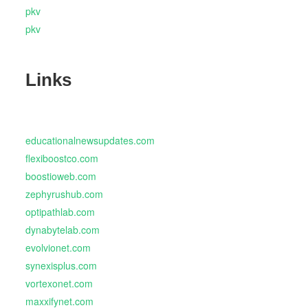
pkv
pkv
Links
educationalnewsupdates.com
flexiboostco.com
boostioweb.com
zephyrushub.com
optipathlab.com
dynabytelab.com
evolvionet.com
synexisplus.com
vortexonet.com
maxxifynet.com