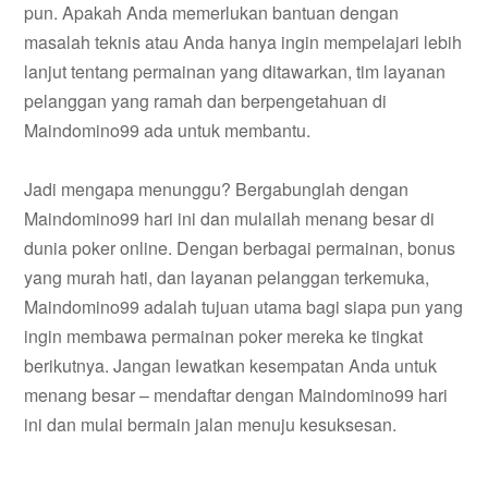
pun. Apakah Anda memerlukan bantuan dengan
masalah teknis atau Anda hanya ingin mempelajari lebih
lanjut tentang permainan yang ditawarkan, tim layanan
pelanggan yang ramah dan berpengetahuan di
Maindomino99 ada untuk membantu.
Jadi mengapa menunggu? Bergabunglah dengan
Maindomino99 hari ini dan mulailah menang besar di
dunia poker online. Dengan berbagai permainan, bonus
yang murah hati, dan layanan pelanggan terkemuka,
Maindomino99 adalah tujuan utama bagi siapa pun yang
ingin membawa permainan poker mereka ke tingkat
berikutnya. Jangan lewatkan kesempatan Anda untuk
menang besar – mendaftar dengan Maindomino99 hari
ini dan mulai bermain jalan menuju kesuksesan.