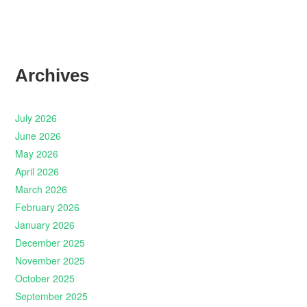
Archives
July 2026
June 2026
May 2026
April 2026
March 2026
February 2026
January 2026
December 2025
November 2025
October 2025
September 2025