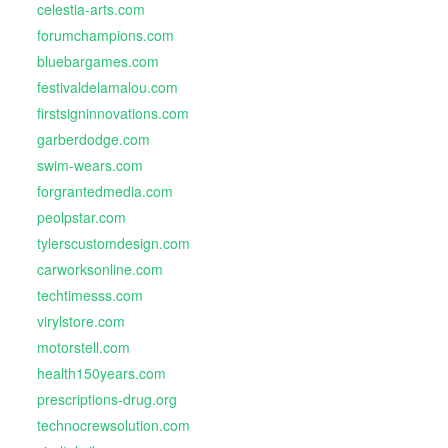
celestia-arts.com
forumchampions.com
bluebargames.com
festivaldelamalou.com
firstsigninnovations.com
garberdodge.com
swim-wears.com
forgrantedmedia.com
peolpstar.com
tylerscustomdesign.com
carworksonline.com
techtimesss.com
virylstore.com
motorstell.com
health150years.com
prescriptions-drug.org
technocrewsolution.com