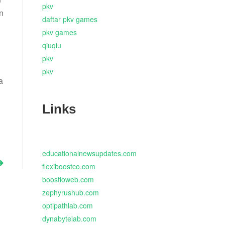
pkv
n
daftar pkv games
pkv games
qiuqiu
pkv
pkv
a
Links
educationalnewsupdates.com
flexiboostco.com
boostioweb.com
zephyrushub.com
optipathlab.com
dynabytelab.com