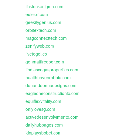
ticktockenigma.com
eulerxr.com
geekifygenius.com
orbitextech.com
magconnecttech.com
zenifyweb.com
livetogel.co
genmatfiredoor.com
findlascegasproperties.com
healthhavenrobbie.com
donanddonnadesigns.com
eagleoneconstructiontx.com
equiflexvitality.com
onlylovesg.com
activedesenvolvimento.com
dailyhubpages.com
idnplaysbobet.com