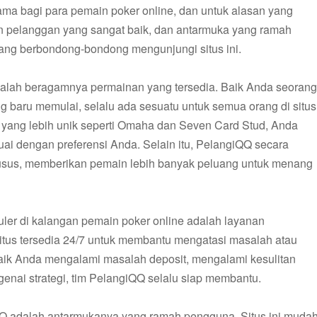
ama bagi para pemain poker online, dan untuk alasan yang
 pelanggan yang sangat baik, dan antarmuka yang ramah
yang berbondong-bondong mengunjungi situs ini.
adalah beragamnya permainan yang tersedia. Baik Anda seorang
 baru memulai, selalu ada sesuatu untuk semua orang di situs
si yang lebih unik seperti Omaha dan Seven Card Stud, Anda
i dengan preferensi Anda. Selain itu, PelangiQQ secara
usus, memberikan pemain lebih banyak peluang untuk menang
ler di kalangan pemain poker online adalah layanan
itus tersedia 24/7 untuk membantu mengatasi masalah atau
aik Anda mengalami masalah deposit, mengalami kesulitan
enai strategi, tim PelangiQQ selalu siap membantu.
QQ adalah antarmukanya yang ramah pengguna. Situs ini muda