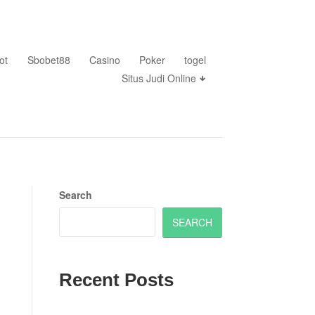
ot
Sbobet88
Casino
Poker
togel
Situs Judi Online
Search
SEARCH
Recent Posts