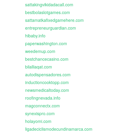
sattakingvikidadacall.com
bestbolaslotgames.com
sattamatkafixedgamehere.com
entrepreneurguardian.com
hibaby.info
paperwashington.com
weedemup.com
bestchancecasino.com
bilalliaqat.com
autodispensadores.com
inductioncooktopp.com
newsmedicaltoday.com
roofingnevada.info
magconnectx.com
synexispro.com
holayomi.com
ligadeciclismodecundinamarca.com