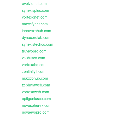
evolvionet.com
synexisplus.com
vortexonet.com
maxxifynet.com
innovexahub.com
dynacorelab.com
synexistechco.com
truvivopro.com
vividusco.com
vortexahq.com
zenithifyit.com
maxxiohub.com
zephyraweb.com
vortexaweb.com
optigeniusco.com
novuspherex.com
novaevopro.com