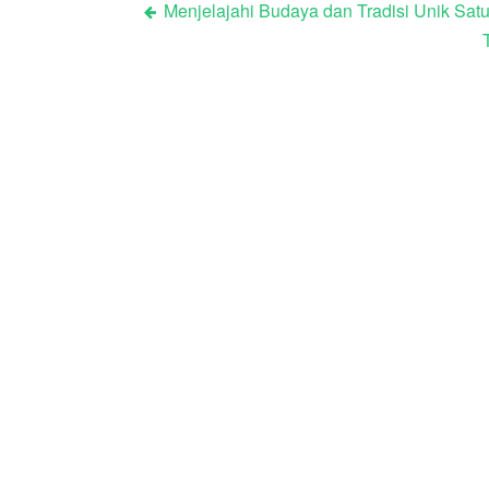
Menjelajahi Budaya dan Tradisi Unik Sat
Post
navigation