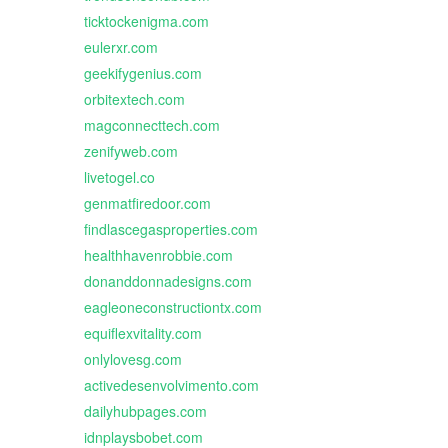
ticktockenigma.com
eulerxr.com
geekifygenius.com
orbitextech.com
magconnecttech.com
zenifyweb.com
livetogel.co
genmatfiredoor.com
findlascegasproperties.com
healthhavenrobbie.com
donanddonnadesigns.com
eagleoneconstructiontx.com
equiflexvitality.com
onlylovesg.com
activedesenvolvimento.com
dailyhubpages.com
idnplaysbobet.com