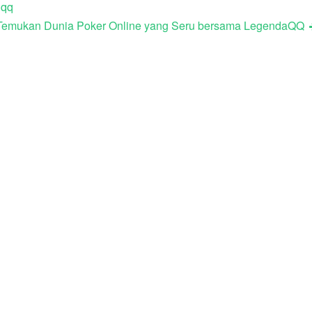
uqq
Temukan Dunia Poker Online yang Seru bersama LegendaQQ