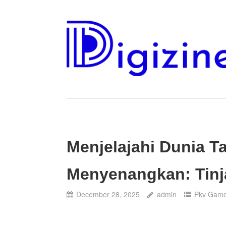
Skip
to
content
Menjelajahi Dunia T
Menyenangkan: Tinj
December 28, 2025
admin
Pkv Gam