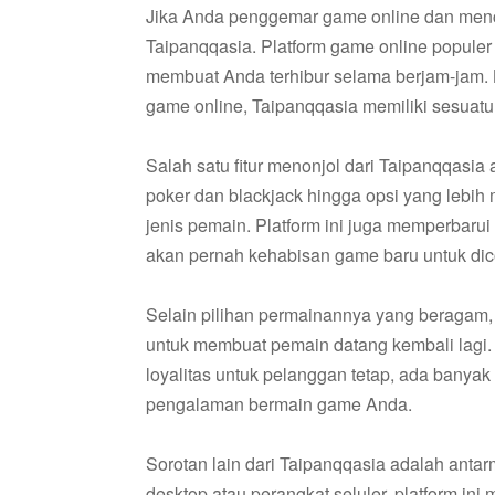
Jika Anda penggemar game online dan menc
Taipanqqasia. Platform game online populer
membuat Anda terhibur selama berjam-jam.
game online, Taipanqqasia memiliki sesuat
Salah satu fitur menonjol dari Taipanqqasia 
poker dan blackjack hingga opsi yang lebih m
jenis pemain. Platform ini juga memperbaru
akan pernah kehabisan game baru untuk dic
Selain pilihan permainannya yang beragam
untuk membuat pemain datang kembali lagi.
loyalitas untuk pelanggan tetap, ada bany
pengalaman bermain game Anda.
Sorotan lain dari Taipanqqasia adalah ant
desktop atau perangkat seluler, platform 