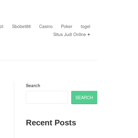
ot
Sbobet88
Casino
Poker
togel
Situs Judi Online
Search
SEARCH
Recent Posts