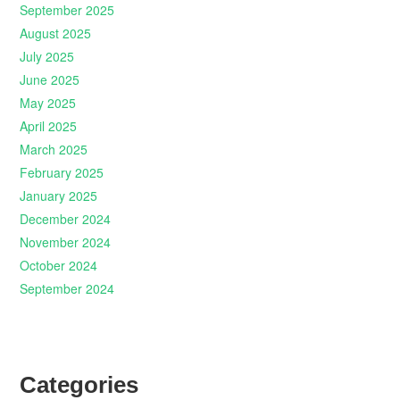
September 2025
August 2025
July 2025
June 2025
May 2025
April 2025
March 2025
February 2025
January 2025
December 2024
November 2024
October 2024
September 2024
Categories