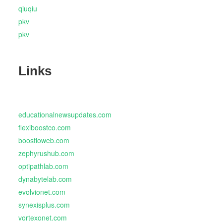
qiuqiu
pkv
pkv
Links
educationalnewsupdates.com
flexiboostco.com
boostioweb.com
zephyrushub.com
optipathlab.com
dynabytelab.com
evolvionet.com
synexisplus.com
vortexonet.com