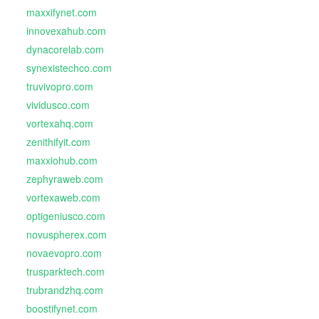
maxxifynet.com
innovexahub.com
dynacorelab.com
synexistechco.com
truvivopro.com
vividusco.com
vortexahq.com
zenithifyit.com
maxxiohub.com
zephyraweb.com
vortexaweb.com
optigeniusco.com
novuspherex.com
novaevopro.com
trusparktech.com
trubrandzhq.com
boostifynet.com