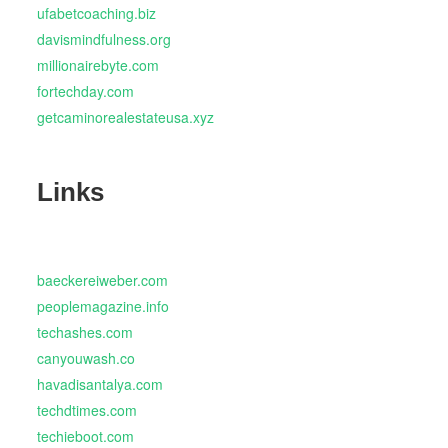
ufabetcoaching.biz
davismindfulness.org
millionairebyte.com
fortechday.com
getcaminorealestateusa.xyz
Links
baeckereiweber.com
peoplemagazine.info
techashes.com
canyouwash.co
havadisantalya.com
techdtimes.com
techieboot.com