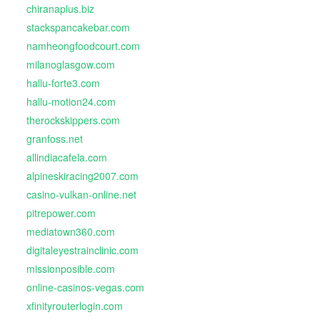
chiranaplus.biz
stackspancakebar.com
namheongfoodcourt.com
milanoglasgow.com
hallu-forte3.com
hallu-motion24.com
therockskippers.com
granfoss.net
allindiacafela.com
alpineskiracing2007.com
casino-vulkan-online.net
pitrepower.com
mediatown360.com
digitaleyestrainclinic.com
missionposible.com
online-casinos-vegas.com
xfinityrouterlogin.com