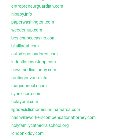
entrepreneurguardian.com
hibaby.info
paperwashington.com
weedemup.com
bestchancecasino.com
bilalliaqat.com
autodispensadores.com
inductioncooktopp.com
newsmedicaltoday.com
roofingnevada.info
magconnectx.com
synexispro.com
holayomi.com
ligadeciclismodecundinamarca.com
nashvilleworkerscompensationattorney.com
holyfamilycathedralschool.org
londonkiddy.com