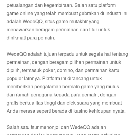
petualangan dan kegembiraan. Salah satu platform
game online yang telah membuat gebrakan di industri ini
adalah WedeQQ, situs game mutakhir yang
menawarkan beragam permainan dan fitur untuk
dinikmati para pemain.
WedeQQ adalah tujuan terpadu untuk segala hal tentang
permainan, dengan beragam pilihan permainan untuk
dipilih, termasuk poker, domino, dan permainan kartu
populer lainnya. Platform ini dirancang untuk
memberikan pengalaman bermain game yang mulus
dan ramah pengguna kepada para pemain, dengan
grafis berkualitas tinggi dan efek suara yang membuat
Anda merasa seperti berada di kasino kehidupan nyata.
Salah satu fitur menonjol dari WedeQQ adalah