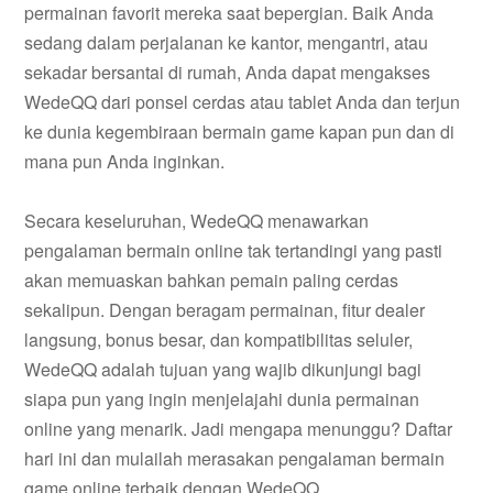
permainan favorit mereka saat bepergian. Baik Anda
sedang dalam perjalanan ke kantor, mengantri, atau
sekadar bersantai di rumah, Anda dapat mengakses
WedeQQ dari ponsel cerdas atau tablet Anda dan terjun
ke dunia kegembiraan bermain game kapan pun dan di
mana pun Anda inginkan.
Secara keseluruhan, WedeQQ menawarkan
pengalaman bermain online tak tertandingi yang pasti
akan memuaskan bahkan pemain paling cerdas
sekalipun. Dengan beragam permainan, fitur dealer
langsung, bonus besar, dan kompatibilitas seluler,
WedeQQ adalah tujuan yang wajib dikunjungi bagi
siapa pun yang ingin menjelajahi dunia permainan
online yang menarik. Jadi mengapa menunggu? Daftar
hari ini dan mulailah merasakan pengalaman bermain
game online terbaik dengan WedeQQ.