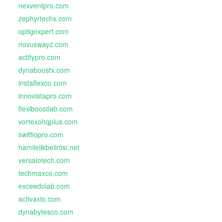
nexventpro.com
zephyrtechx.com
optigoxpert.com
novuswayz.com
actifypro.com
dynaboostx.com
instaflexco.com
innovistapro.com
flexiboostlab.com
vortexohqplus.com
swiftiopro.com
hamilelikbelirtisi.net
versalotech.com
techmaxco.com
exceedolab.com
activaxio.com
dynabytesco.com