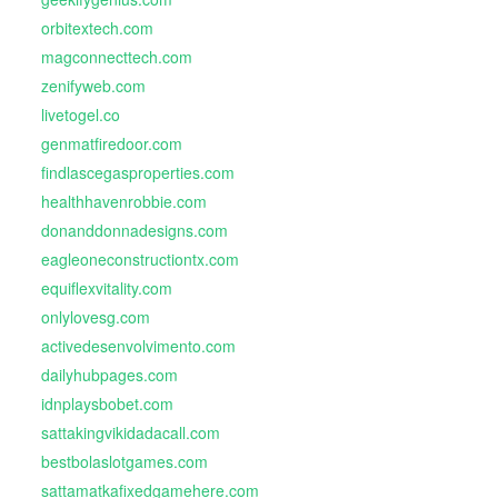
orbitextech.com
magconnecttech.com
zenifyweb.com
livetogel.co
genmatfiredoor.com
findlascegasproperties.com
healthhavenrobbie.com
donanddonnadesigns.com
eagleoneconstructiontx.com
equiflexvitality.com
onlylovesg.com
activedesenvolvimento.com
dailyhubpages.com
idnplaysbobet.com
sattakingvikidadacall.com
bestbolaslotgames.com
sattamatkafixedgamehere.com