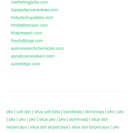
marketingjacks.com
topappliancereviews.com
trickytechupdates.com
hindiabhimaan.com
khabresach.com
thecbdblogs.com
autoresearchchemicals.com
apnabusinesskaro.com
suleckiego.com
pkv
|
judi slot
|
situs judi bola
|
bandarqq
|
dominoqq
|
pkv
|
pkv
|
pkv
|
pkv
|
pkv
|
situs pkv
|
pkv
|
dominoqq
|
situs slot
terpercaya
|
situs slot terpercaya
|
situs slot terpercaya
|
pkv