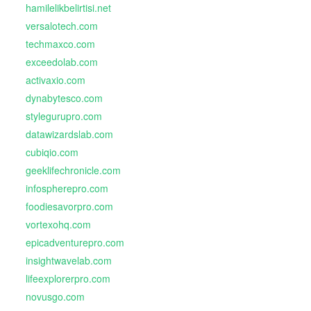
hamilelikbelirtisi.net
versalotech.com
techmaxco.com
exceedolab.com
activaxio.com
dynabytesco.com
stylegurupro.com
datawizardslab.com
cubiqio.com
geeklifechronicle.com
infospherepro.com
foodiesavorpro.com
vortexohq.com
epicadventurepro.com
insightwavelab.com
lifeexplorerpro.com
novusgo.com