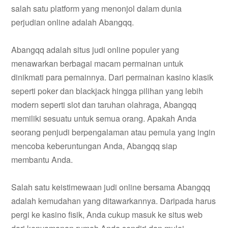
salah satu platform yang menonjol dalam dunia
perjudian online adalah Abangqq.
Abangqq adalah situs judi online populer yang
menawarkan berbagai macam permainan untuk
dinikmati para pemainnya. Dari permainan kasino klasik
seperti poker dan blackjack hingga pilihan yang lebih
modern seperti slot dan taruhan olahraga, Abangqq
memiliki sesuatu untuk semua orang. Apakah Anda
seorang penjudi berpengalaman atau pemula yang ingin
mencoba keberuntungan Anda, Abangqq siap
membantu Anda.
Salah satu keistimewaan judi online bersama Abangqq
adalah kemudahan yang ditawarkannya. Daripada harus
pergi ke kasino fisik, Anda cukup masuk ke situs web