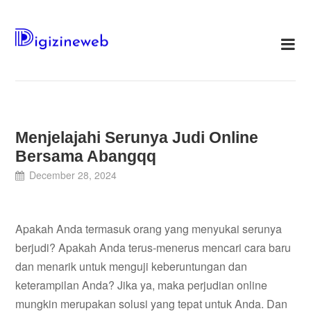
Skip
to
content
Menjelajahi Serunya Judi Online
Bersama Abangqq
December 28, 2024
Apakah Anda termasuk orang yang menyukai serunya
berjudi? Apakah Anda terus-menerus mencari cara baru
dan menarik untuk menguji keberuntungan dan
keterampilan Anda? Jika ya, maka perjudian online
mungkin merupakan solusi yang tepat untuk Anda. Dan