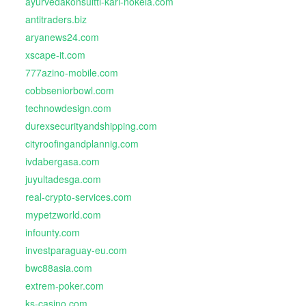
ayurvedakonsultti-kari-nokela.com
antitraders.biz
aryanews24.com
xscape-it.com
777azino-mobile.com
cobbseniorbowl.com
technowdesign.com
durexsecurityandshipping.com
cityroofingandplannig.com
ivdabergasa.com
juyultadesga.com
real-crypto-services.com
mypetzworld.com
infounty.com
investparaguay-eu.com
bwc88asia.com
extrem-poker.com
ks-casino.com