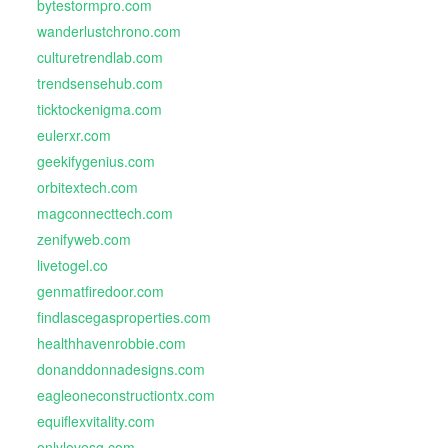
bytestormpro.com
wanderlustchrono.com
culturetrendlab.com
trendsensehub.com
ticktockenigma.com
eulerxr.com
geekifygenius.com
orbitextech.com
magconnecttech.com
zenifyweb.com
livetogel.co
genmatfiredoor.com
findlascegasproperties.com
healthhavenrobbie.com
donanddonnadesigns.com
eagleoneconstructiontx.com
equiflexvitality.com
onlylovesg.com