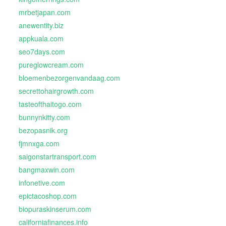
mrbetjapan.com
anewentity.biz
appkuala.com
seo7days.com
pureglowcream.com
bloemenbezorgenvandaag.com
secrettohairgrowth.com
tasteofthaitogo.com
bunnynkitty.com
bezopasnik.org
fjmnxga.com
saigonstartransport.com
bangmaxwin.com
infonetive.com
epictacoshop.com
biopuraskinserum.com
californiafinances.info