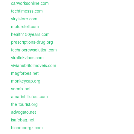
carworksonline.com
techtimesss.com
virylstore.com
motorstell.com
health150years.com
prescriptions-drug.org
technocrewsolution.com
viraltokvibes.com
vivianebritoimoveis.com
magforbes.net
monkeycap.org
sdenix.net
amarinhillcrest.com
the-tourist.org
advogato.net
isafebag.net
bloombergz.com