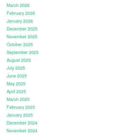
March 2026
February 2026
January 2026
December 2025
November 2025
October 2025
September 2025
August 2025
July 2025
June 2025
May 2025
April 2025
March 2025
February 2025
January 2025
December 2024
November 2024