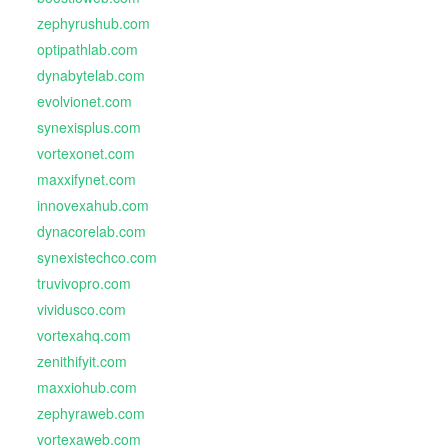
zephyrushub.com
optipathlab.com
dynabytelab.com
evolvionet.com
synexisplus.com
vortexonet.com
maxxifynet.com
innovexahub.com
dynacorelab.com
synexistechco.com
truvivopro.com
vividusco.com
vortexahq.com
zenithifyit.com
maxxiohub.com
zephyraweb.com
vortexaweb.com