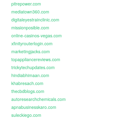
pitrepower.com
mediatown360.com
digitaleyestrainclinic.com
missionposible.com
online-casinos-vegas.com
xfinityrouterlogin.com
marketingjacks.com
topappliancereviews.com
trickytechupdates.com
hindiabhimaan.com
khabresach.com
thecbdblogs.com
autoresearchchemicals.com
apnabusinesskaro.com
suleckiego.com