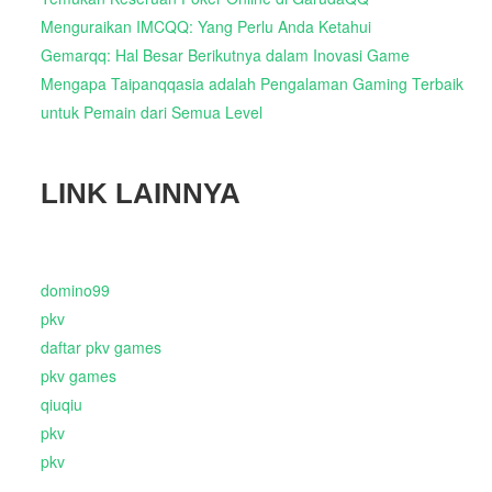
Menguraikan IMCQQ: Yang Perlu Anda Ketahui
Gemarqq: Hal Besar Berikutnya dalam Inovasi Game
Mengapa Taipanqqasia adalah Pengalaman Gaming Terbaik
untuk Pemain dari Semua Level
LINK LAINNYA
domino99
pkv
daftar pkv games
pkv games
qiuqiu
pkv
pkv