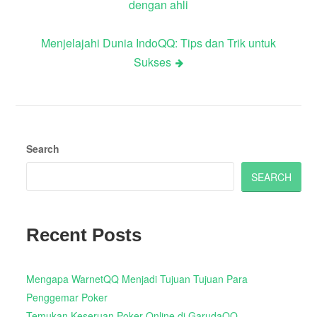
dengan ahli
navigation
Menjelajahi Dunia IndoQQ: Tips dan Trik untuk
Sukses
Search
SEARCH
Recent Posts
Mengapa WarnetQQ Menjadi Tujuan Tujuan Para
Penggemar Poker
Temukan Keseruan Poker Online di GarudaQQ