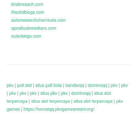
khabresach.com
thecbdblogs.com
autoresearchchemicals.com
apnabusinesskaro.com
suleckiego.com
pkv
|
judi slot
|
situs judi bola
|
bandarqq
|
dominoqq
|
pkv
|
pkv
|
pkv
|
pkv
|
pkv
|
situs pkv
|
pkv
|
dominoqq
|
situs slot
terpercaya
|
situs slot terpercaya
|
situs slot terpercaya
|
pkv
games
|
https://hematqq.pkvgamesresmi.org/