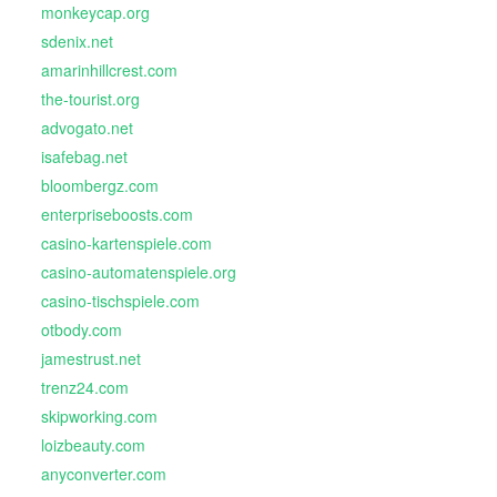
monkeycap.org
sdenix.net
amarinhillcrest.com
the-tourist.org
advogato.net
isafebag.net
bloombergz.com
enterpriseboosts.com
casino-kartenspiele.com
casino-automatenspiele.org
casino-tischspiele.com
otbody.com
jamestrust.net
trenz24.com
skipworking.com
loizbeauty.com
anyconverter.com