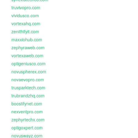
truvivopro.com
vividusco.com
vortexahq.com
zenithifyit.com
maxxiohub.com
zephyraweb.com
vortexaweb.com
optigeniusco.com
novuspherex.com
novaevopro.com
trusparktech.com
trubrandzhq.com
boostifynet.com
nexventpro.com
zephyrtechx.com
optigoxpert.com
novuswayz.com