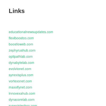
Links
educationalnewsupdates.com
flexiboostco.com
boostioweb.com
zephyrushub.com
optipathlab.com
dynabytelab.com
evolvionet.com
synexisplus.com
vortexonet.com
maxxifynet.com
innovexahub.com
dynacorelab.com
synexistechco.com