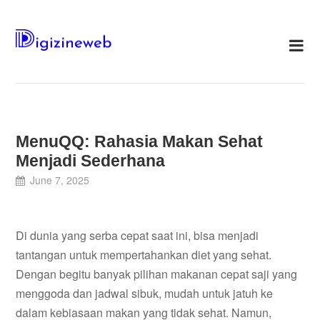
Skip
to
content
MenuQQ: Rahasia Makan Sehat
Menjadi Sederhana
June 7, 2025
Di dunia yang serba cepat saat ini, bisa menjadi
tantangan untuk mempertahankan diet yang sehat.
Dengan begitu banyak pilihan makanan cepat saji yang
menggoda dan jadwal sibuk, mudah untuk jatuh ke
dalam kebiasaan makan yang tidak sehat. Namun,