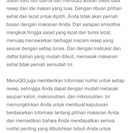
Salah satu fitur utama dari menuQQ adalah basis data
resep dan ide makan yang luas. Dengan ribuan pilihan
sehat dan lezat untuk dipilih, Anda tidak akan pernah
bosan dengan makanan Anda. Dari sarapan smoothie
mangkuk hingga salad yang lezat dan tumis lezat,
menuqq menawarkan berbagai macam resep yang
sesuai dengan setiap tunas. Dan dengan instruksi dan
daftar bahan yang mudah diikuti, memasak makanan
sehat tidak pernah semudah ini.
MenuQQ juga memberikan informasi nutrisi untuk setiap
resep, sehingga Anda dapat dengan mudah melacak
asupan kalori, makronutrien, dan mikronutrien. Ini
memungkinkan Anda untuk membuat keputusan
berdasarkan informasi tentang pilihan makanan Anda
dan memastikan bahwa Anda mendapatkan semua
nutrisi penting yang dibutuhkan tubuh Anda untuk