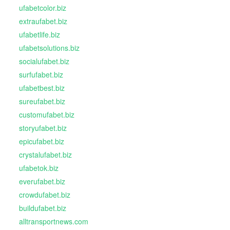
ufabetcolor.biz
extraufabet.biz
ufabetlife.biz
ufabetsolutions.biz
socialufabet.biz
surfufabet.biz
ufabetbest.biz
sureufabet.biz
customufabet.biz
storyufabet.biz
epicufabet.biz
crystalufabet.biz
ufabetok.biz
everufabet.biz
crowdufabet.biz
buildufabet.biz
alltransportnews.com