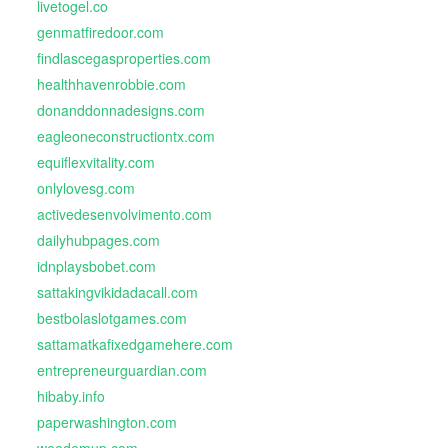
livetogel.co
genmatfiredoor.com
findlascegasproperties.com
healthhavenrobbie.com
donanddonnadesigns.com
eagleoneconstructiontx.com
equiflexvitality.com
onlylovesg.com
activedesenvolvimento.com
dailyhubpages.com
idnplaysbobet.com
sattakingvikidadacall.com
bestbolaslotgames.com
sattamatkafixedgamehere.com
entrepreneurguardian.com
hibaby.info
paperwashington.com