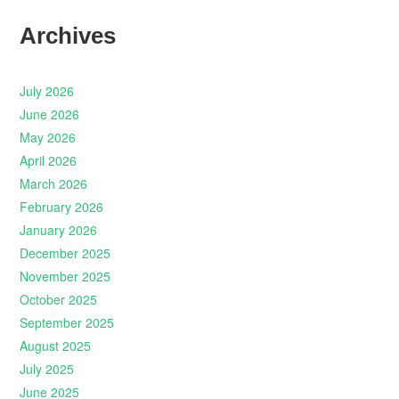
Archives
July 2026
June 2026
May 2026
April 2026
March 2026
February 2026
January 2026
December 2025
November 2025
October 2025
September 2025
August 2025
July 2025
June 2025