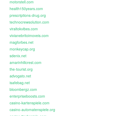
motorstell.com
health150years.com
prescriptions-drug.org
technocrewsolution.com
viraltokvibes.com
vivianebritoimoveis.com
magforbes.net
monkeycap.org
sdenix.net
amarinhillcrest.com
the-tourist.org
advogato.net
isafebag.net
bloombergz.com
enterpriseboosts.com
casino-kartenspiele.com
casino-automatenspiele.org