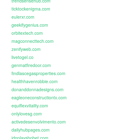
trendsensehub.com
ticktockenigma.com
eulerxr.com
geekifygenius.com
orbitextech.com
magconnecttech.com
zenifyweb.com
livetogel.co
genmatfiredoor.com
findlascegasproperties.com
healthhavenrobbie.com
donanddonnadesigns.com
eagleoneconstructiontx.com
equiflexvitality.com
onlylovesg.com
activedesenvolvimento.com
dailyhubpages.com
idnplaysbobet.com