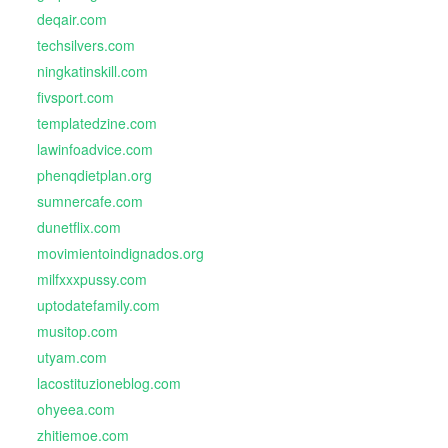
deqair.com
techsilvers.com
ningkatinskill.com
fivsport.com
templatedzine.com
lawinfoadvice.com
phenqdietplan.org
sumnercafe.com
dunetflix.com
movimientoindignados.org
milfxxxpussy.com
uptodatefamily.com
musitop.com
utyam.com
lacostituzioneblog.com
ohyeea.com
zhitiemoe.com