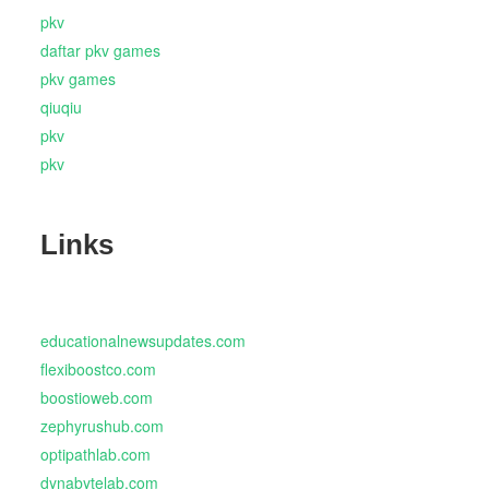
pkv
daftar pkv games
pkv games
qiuqiu
pkv
pkv
Links
educationalnewsupdates.com
flexiboostco.com
boostioweb.com
zephyrushub.com
optipathlab.com
dynabytelab.com