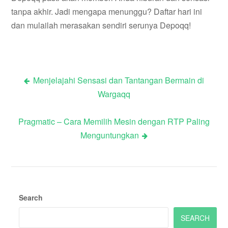
tanpa akhir. Jadi mengapa menunggu? Daftar hari ini
dan mulailah merasakan sendiri serunya Depoqq!
Menjelajahi Sensasi dan Tantangan Bermain di
Post
Wargaqq
navigation
Pragmatic – Cara Memilih Mesin dengan RTP Paling
Menguntungkan
Search
SEARCH