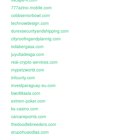
777azino-mobile.com
cobbseniorbowl.com
technowdesign.com
durexsecurityandshipping.com
cityroofingandplannig.com
ivdabergasa.com
juyultadesga.com
real-crypto-services.com
mypetzworld.com
infounty.com
investparaguay-eu.com
bwc88asia.com
extrem-poker.com
ks-casino.com
carcarepoints.com
thedoodlebreeders.com
grupohugodias.com