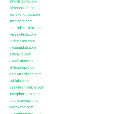
innovistapro.com
flexiboostlab.com
vortexohqplus.com
swiftiopro.com
hamilelikbelirtisi.net
versalotech.com
techmaxco.com
exceedolab.com
activaxio.com
dynabytesco.com
stylegurupro.com
datawizardslab.com
cubiqio.com
geeklifechronicle.com
infospherepro.com
foodiesavorpro.com
vortexohq.com
epicadventurepro.com