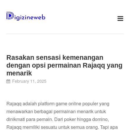
Skip
to
content
Rasakan sensasi kemenangan
dengan opsi permainan Rajaqq yang
menarik
February 11, 2025
Rajaqq adalah platform game online populer yang
menawarkan berbagai permainan menarik untuk
dinikmati para pemain. Dari poker hingga domino,
Rajaqq memiliki sesuatu untuk semua orang. Tapi apa