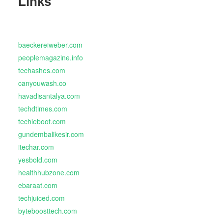
Links
baeckereiweber.com
peoplemagazine.info
techashes.com
canyouwash.co
havadisantalya.com
techdtimes.com
techieboot.com
gundembalikesir.com
itechar.com
yesbold.com
healthhubzone.com
ebaraat.com
techjuiced.com
byteboosttech.com