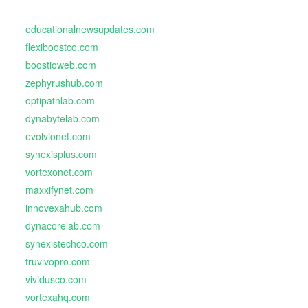
educationalnewsupdates.com
flexiboostco.com
boostioweb.com
zephyrushub.com
optipathlab.com
dynabytelab.com
evolvionet.com
synexisplus.com
vortexonet.com
maxxifynet.com
innovexahub.com
dynacorelab.com
synexistechco.com
truvivopro.com
vividusco.com
vortexahq.com