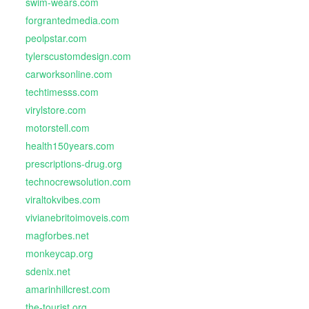
swim-wears.com
forgrantedmedia.com
peolpstar.com
tylerscustomdesign.com
carworksonline.com
techtimesss.com
virylstore.com
motorstell.com
health150years.com
prescriptions-drug.org
technocrewsolution.com
viraltokvibes.com
vivianebritoimoveis.com
magforbes.net
monkeycap.org
sdenix.net
amarinhillcrest.com
the-tourist.org