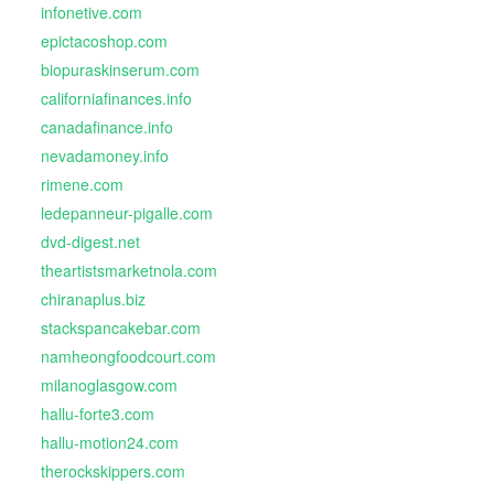
infonetive.com
epictacoshop.com
biopuraskinserum.com
californiafinances.info
canadafinance.info
nevadamoney.info
rimene.com
ledepanneur-pigalle.com
dvd-digest.net
theartistsmarketnola.com
chiranaplus.biz
stackspancakebar.com
namheongfoodcourt.com
milanoglasgow.com
hallu-forte3.com
hallu-motion24.com
therockskippers.com