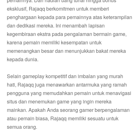
pemainnya. Dari hadiah uang tunai hingga bonus
eksklusif, Rajaqq berkomitmen untuk memberi
penghargaan kepada para pemainnya atas keterampilan
dan dedikasi mereka. Ini menambah lapisan
kegembiraan ekstra pada pengalaman bermain game,
karena pemain memiliki kesempatan untuk
memenangkan besar dan menunjukkan bakat mereka
kepada dunia.
Selain gameplay kompetitif dan imbalan yang murah
hati, Rajaqq juga menawarkan antarmuka yang ramah
pengguna yang memudahkan pemain untuk menavigasi
situs dan menemukan game yang ingin mereka
mainkan. Apakah Anda seorang gamer berpengalaman
atau pemain biasa, Rajaqq memiliki sesuatu untuk
semua orang.