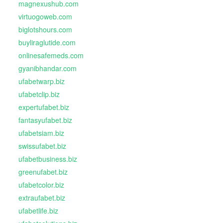
magnexushub.com
virtuogoweb.com
biglotshours.com
buyliraglutide.com
onlinesafemeds.com
gyanibhandar.com
ufabetwarp.biz
ufabetclip.biz
expertufabet.biz
fantasyufabet.biz
ufabetsiam.biz
swissufabet.biz
ufabetbusiness.biz
greenufabet.biz
ufabetcolor.biz
extraufabet.biz
ufabetlife.biz