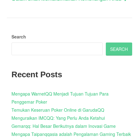
Search
SEARCH
Recent Posts
Mengapa WarnetQQ Menjadi Tujuan Tujuan Para
Penggemar Poker
Temukan Keseruan Poker Online di GarudaQQ
Menguraikan IMCQQ: Yang Perlu Anda Ketahui
Gemarqq: Hal Besar Berikutnya dalam Inovasi Game
Mengapa Taipanqqasia adalah Pengalaman Gaming Terbaik