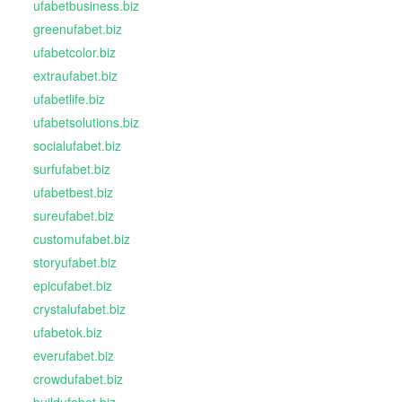
ufabetbusiness.biz
greenufabet.biz
ufabetcolor.biz
extraufabet.biz
ufabetlife.biz
ufabetsolutions.biz
socialufabet.biz
surfufabet.biz
ufabetbest.biz
sureufabet.biz
customufabet.biz
storyufabet.biz
epicufabet.biz
crystalufabet.biz
ufabetok.biz
everufabet.biz
crowdufabet.biz
buildufabet.biz