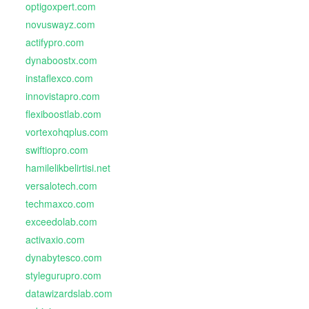
optigoxpert.com
novuswayz.com
actifypro.com
dynaboostx.com
instaflexco.com
innovistapro.com
flexiboostlab.com
vortexohqplus.com
swiftiopro.com
hamilelikbelirtisi.net
versalotech.com
techmaxco.com
exceedolab.com
activaxio.com
dynabytesco.com
stylegurupro.com
datawizardslab.com