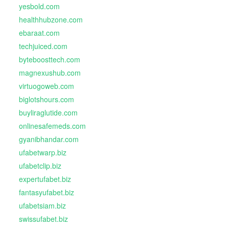
yesbold.com
healthhubzone.com
ebaraat.com
techjuiced.com
byteboosttech.com
magnexushub.com
virtuogoweb.com
biglotshours.com
buyliraglutide.com
onlinesafemeds.com
gyanibhandar.com
ufabetwarp.biz
ufabetclip.biz
expertufabet.biz
fantasyufabet.biz
ufabetsiam.biz
swissufabet.biz