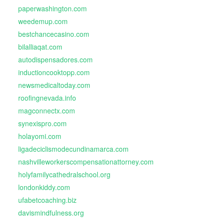
paperwashington.com
weedemup.com
bestchancecasino.com
bilalliaqat.com
autodispensadores.com
inductioncooktopp.com
newsmedicaltoday.com
roofingnevada.info
magconnectx.com
synexispro.com
holayomi.com
ligadeciclismodecundinamarca.com
nashvilleworkerscompensationattorney.com
holyfamilycathedralschool.org
londonkiddy.com
ufabetcoaching.biz
davismindfulness.org