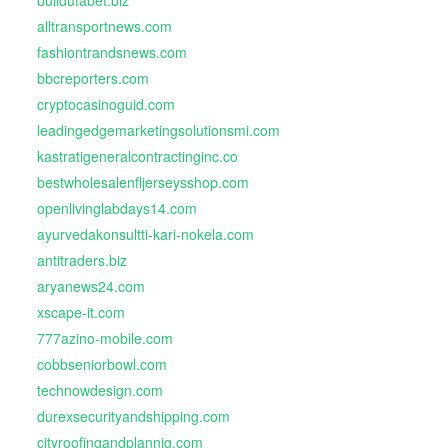
alltransportnews.com
fashiontrandsnews.com
bbcreporters.com
cryptocasinoguid.com
leadingedgemarketingsolutionsmi.com
kastratigeneralcontractinginc.co
bestwholesalenfljerseysshop.com
openlivinglabdays14.com
ayurvedakonsultti-kari-nokela.com
antitraders.biz
aryanews24.com
xscape-it.com
777azino-mobile.com
cobbseniorbowl.com
technowdesign.com
durexsecurityandshipping.com
cityroofingandplannig.com