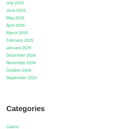
July 2025
June 2025
May 2025
April 2025
March 2025
February 2025
January 2025
December 2024
November 2024
October 2024
September 2024
Categories
Casino