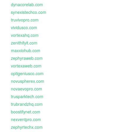
dynacorelab.com
synexistechco.com
truvivopro.com
vividusco.com
vortexahq.com
zenithifyit.com
maxxiohub.com
zephyraweb.com
vortexaweb.com
optigeniusco.com
novuspherex.com
novaevopro.com
trusparktech.com
trubrandzhq.com
boostifynet.com
nexventpro.com
zephyrtechx.com