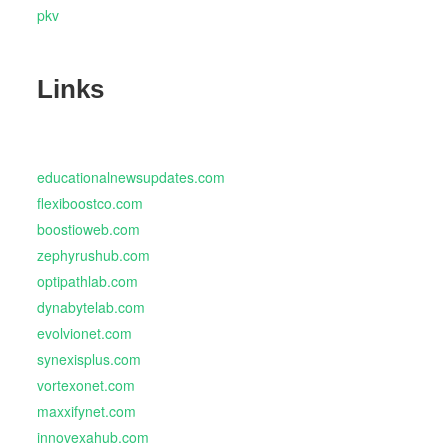
pkv
Links
educationalnewsupdates.com
flexiboostco.com
boostioweb.com
zephyrushub.com
optipathlab.com
dynabytelab.com
evolvionet.com
synexisplus.com
vortexonet.com
maxxifynet.com
innovexahub.com