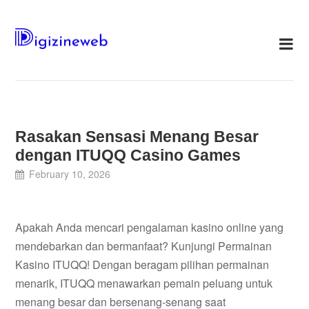
Skip
to
content
Rasakan Sensasi Menang Besar
dengan ITUQQ Casino Games
February 10, 2026
Apakah Anda mencari pengalaman kasino online yang
mendebarkan dan bermanfaat? Kunjungi Permainan
Kasino ITUQQ! Dengan beragam pilihan permainan
menarik, ITUQQ menawarkan pemain peluang untuk
menang besar dan bersenang-senang saat