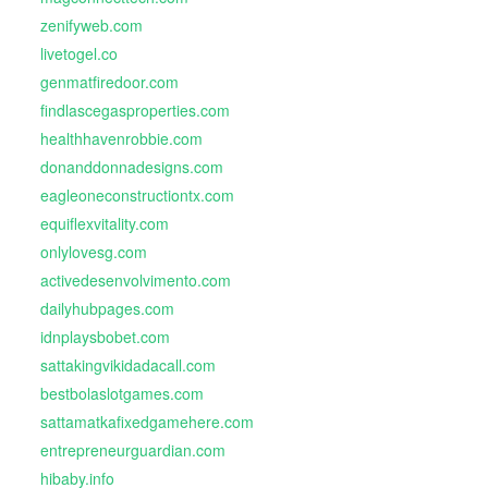
zenifyweb.com
livetogel.co
genmatfiredoor.com
findlascegasproperties.com
healthhavenrobbie.com
donanddonnadesigns.com
eagleoneconstructiontx.com
equiflexvitality.com
onlylovesg.com
activedesenvolvimento.com
dailyhubpages.com
idnplaysbobet.com
sattakingvikidadacall.com
bestbolaslotgames.com
sattamatkafixedgamehere.com
entrepreneurguardian.com
hibaby.info