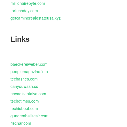
millionairebyte.com
fortechday.com
getcaminorealestateusa.xyz
Links
baeckereiweber.com
peoplemagazine.info
techashes.com
canyouwash.co
havadisantalya.com
techdtimes.com
techieboot.com
gundembalikesir.com
itechar.com