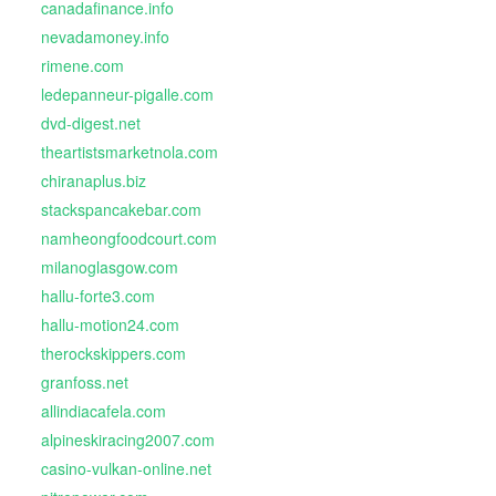
canadafinance.info
nevadamoney.info
rimene.com
ledepanneur-pigalle.com
dvd-digest.net
theartistsmarketnola.com
chiranaplus.biz
stackspancakebar.com
namheongfoodcourt.com
milanoglasgow.com
hallu-forte3.com
hallu-motion24.com
therockskippers.com
granfoss.net
allindiacafela.com
alpineskiracing2007.com
casino-vulkan-online.net