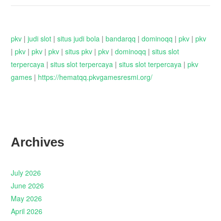
pkv
|
judi slot
|
situs judi bola
|
bandarqq
|
dominoqq
|
pkv
|
pkv
|
pkv
|
pkv
|
pkv
|
situs pkv
|
pkv
|
dominoqq
|
situs slot
terpercaya
|
situs slot terpercaya
|
situs slot terpercaya
|
pkv
games
|
https://hematqq.pkvgamesresmi.org/
Archives
July 2026
June 2026
May 2026
April 2026