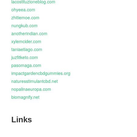
lacostituzioneblog.com
ohyeea.com
zhitiemoe.com
nungkub.com
anotherindian.com
xylemcider.com
taniaetiago.com
juzfitketo.com
pasomaga.com
impactgardencbdgummies.org
naturesstimulantcbd.net
nopalinaeuropa.com
biomagnify.net
Links