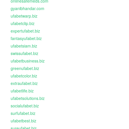
onlinesafemeds.com
gyanibhandar.com
ufabetwarp.biz
ufabetclip.biz
expertufabet.biz
fantasyufabet.biz
ufabetsiam.biz
swissufabet.biz
ufabetbusiness.biz
greenufabet.biz
ufabetcolor.biz
extraufabet.biz
ufabetlife.biz
ufabetsolutions.biz
socialufabet.biz
surfufabet.biz
ufabetbest.biz
sureufabet.biz