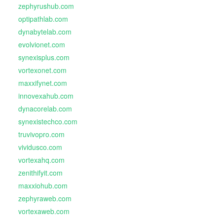
zephyrushub.com
optipathlab.com
dynabytelab.com
evolvionet.com
synexisplus.com
vortexonet.com
maxxifynet.com
innovexahub.com
dynacorelab.com
synexistechco.com
truvivopro.com
vividusco.com
vortexahq.com
zenithifyit.com
maxxiohub.com
zephyraweb.com
vortexaweb.com