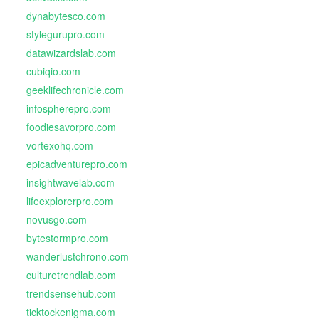
dynabytesco.com
stylegurupro.com
datawizardslab.com
cubiqio.com
geeklifechronicle.com
infospherepro.com
foodiesavorpro.com
vortexohq.com
epicadventurepro.com
insightwavelab.com
lifeexplorerpro.com
novusgo.com
bytestormpro.com
wanderlustchrono.com
culturetrendlab.com
trendsensehub.com
ticktockenigma.com