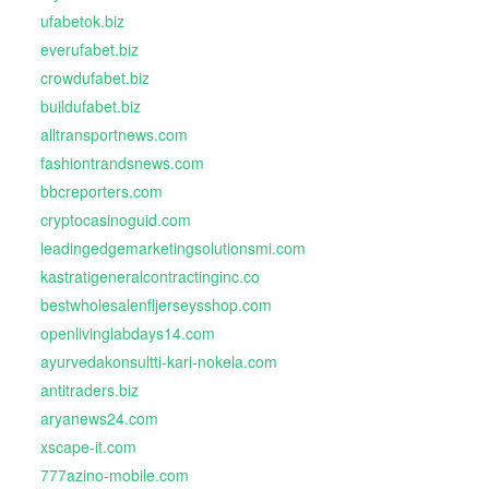
ufabetok.biz
everufabet.biz
crowdufabet.biz
buildufabet.biz
alltransportnews.com
fashiontrandsnews.com
bbcreporters.com
cryptocasinoguid.com
leadingedgemarketingsolutionsmi.com
kastratigeneralcontractinginc.co
bestwholesalenfljerseysshop.com
openlivinglabdays14.com
ayurvedakonsultti-kari-nokela.com
antitraders.biz
aryanews24.com
xscape-it.com
777azino-mobile.com