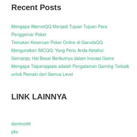
Recent Posts
Mengapa WarnetQQ Menjadi Tujuan Tujuan Para
Penggemar Poker
Temukan Keseruan Poker Online di GarudaQQ
Menguraikan IMCQQ: Yang Perlu Anda Ketahui
Gemarqq: Hal Besar Berikutnya dalam Inovasi Game
Mengapa Taipanqqasia adalah Pengalaman Gaming Terbaik
untuk Pemain dari Semua Level
LINK LAINNYA
domino99
pkv