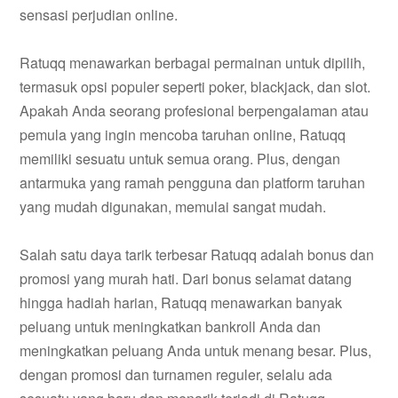
sensasi perjudian online.
Ratuqq menawarkan berbagai permainan untuk dipilih,
termasuk opsi populer seperti poker, blackjack, dan slot.
Apakah Anda seorang profesional berpengalaman atau
pemula yang ingin mencoba taruhan online, Ratuqq
memiliki sesuatu untuk semua orang. Plus, dengan
antarmuka yang ramah pengguna dan platform taruhan
yang mudah digunakan, memulai sangat mudah.
Salah satu daya tarik terbesar Ratuqq adalah bonus dan
promosi yang murah hati. Dari bonus selamat datang
hingga hadiah harian, Ratuqq menawarkan banyak
peluang untuk meningkatkan bankroll Anda dan
meningkatkan peluang Anda untuk menang besar. Plus,
dengan promosi dan turnamen reguler, selalu ada