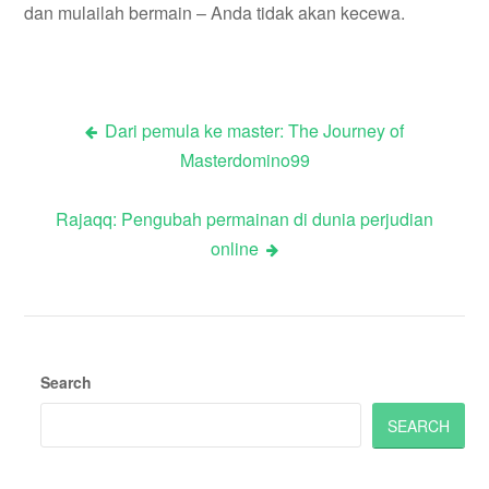
dan mulailah bermain – Anda tidak akan kecewa.
Dari pemula ke master: The Journey of
Post
Masterdomino99
navigation
Rajaqq: Pengubah permainan di dunia perjudian
online
Search
SEARCH