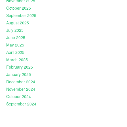
November 2025
October 2025
September 2025
August 2025
July 2025
June 2025
May 2025
April 2025
March 2025
February 2025
January 2025
December 2024
November 2024
October 2024
September 2024