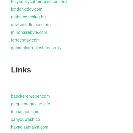
holyfamilycathedralschool.org
londonkiddy.com
ufabetcoaching.biz
davismindfulness.org
millionairebyte.com
fortechday.com
getcaminorealestateusa.xyz
Links
baeckereiweber.com
peoplemagazine.info
techashes.com
canyouwash.co
havadisantalya.com