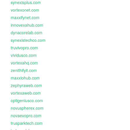
synexisplus.com
vortexonet.com
maxxifynet.com
innovexahub.com
dynacorelab.com
synexistechco.com
truvivopro.com
vividusco.com
vortexahq.com
zenithifyit.com
maxxiohub.com
zephyraweb.com
vortexaweb.com
optigeniusco.com
novuspherex.com
novaevopro.com
trusparktech.com