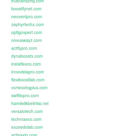
trubrandzhq.com
boostifynet.com
nexventpro.com
zephyrtechx.com
optigoxpert.com
novuswayz.com
actifypro.com
dynaboostx.com
instaflexco.com
innovistapro.com
flexiboostlab.com
vortexohqplus.com
swiftiopro.com
hamilelikbelirtisi.net
versalotech.com
techmaxco.com
exceedolab.com
activaxio.com