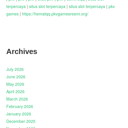
terpercaya
|
situs slot terpercaya
|
situs slot terpercaya
|
pkv
games
|
https://hematqq.pkvgamesresmi.org/
Archives
July 2026
June 2026
May 2026
April 2026
March 2026
February 2026
January 2026
December 2025