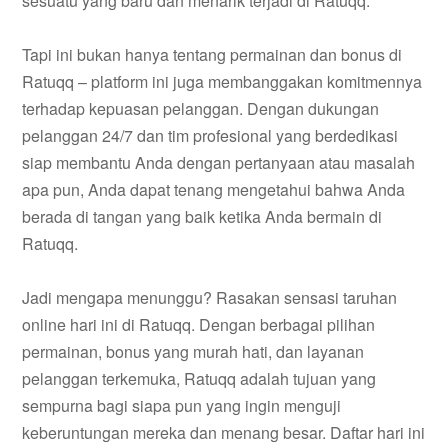
sesuatu yang baru dan menarik terjadi di Ratuqq.
Tapi ini bukan hanya tentang permainan dan bonus di
Ratuqq – platform ini juga membanggakan komitmennya
terhadap kepuasan pelanggan. Dengan dukungan
pelanggan 24/7 dan tim profesional yang berdedikasi
siap membantu Anda dengan pertanyaan atau masalah
apa pun, Anda dapat tenang mengetahui bahwa Anda
berada di tangan yang baik ketika Anda bermain di
Ratuqq.
Jadi mengapa menunggu? Rasakan sensasi taruhan
online hari ini di Ratuqq. Dengan berbagai pilihan
permainan, bonus yang murah hati, dan layanan
pelanggan terkemuka, Ratuqq adalah tujuan yang
sempurna bagi siapa pun yang ingin menguji
keberuntungan mereka dan menang besar. Daftar hari ini