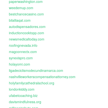
paperwashington.com
weedemup.com
bestchancecasino.com
bilalliaqat.com
autodispensadores.com
inductioncooktopp.com
newsmedicaltoday.com
roofingnevada.info
magconnectx.com
synexispro.com
holayomi.com
ligadeciclismodecundinamarca.com
nashvilleworkerscompensationattorney.com
holyfamilycathedralschool.org
londonkiddy.com
ufabetcoaching.biz
davismindfulness.org
millionairebyte.com