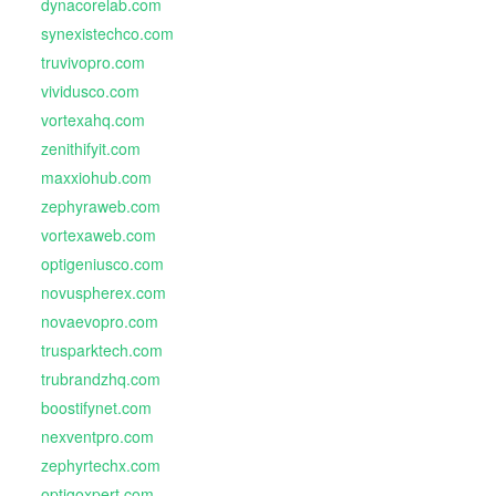
dynacorelab.com
synexistechco.com
truvivopro.com
vividusco.com
vortexahq.com
zenithifyit.com
maxxiohub.com
zephyraweb.com
vortexaweb.com
optigeniusco.com
novuspherex.com
novaevopro.com
trusparktech.com
trubrandzhq.com
boostifynet.com
nexventpro.com
zephyrtechx.com
optigoxpert.com