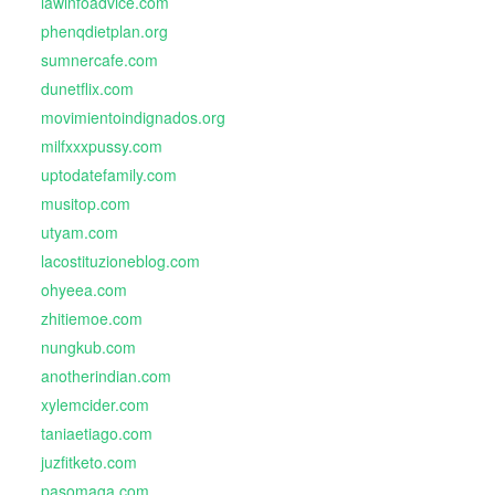
lawinfoadvice.com
phenqdietplan.org
sumnercafe.com
dunetflix.com
movimientoindignados.org
milfxxxpussy.com
uptodatefamily.com
musitop.com
utyam.com
lacostituzioneblog.com
ohyeea.com
zhitiemoe.com
nungkub.com
anotherindian.com
xylemcider.com
taniaetiago.com
juzfitketo.com
pasomaga.com