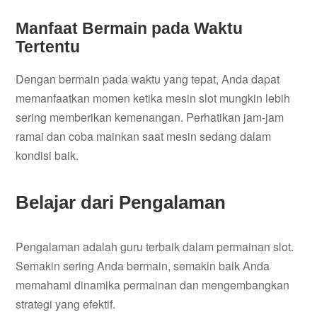
Manfaat Bermain pada Waktu
Tertentu
Dengan bermain pada waktu yang tepat, Anda dapat
memanfaatkan momen ketika mesin slot mungkin lebih
sering memberikan kemenangan. Perhatikan jam-jam
ramai dan coba mainkan saat mesin sedang dalam
kondisi baik.
Belajar dari Pengalaman
Pengalaman adalah guru terbaik dalam permainan slot.
Semakin sering Anda bermain, semakin baik Anda
memahami dinamika permainan dan mengembangkan
strategi yang efektif.