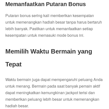
Memanfaatkan Putaran Bonus
Putaran bonus sering kali memberikan kesempatan
untuk memenangkan hadiah besar tanpa harus bertaruh
lebih banyak. Pastikan untuk memanfaatkan setiap
kesempatan untuk memasuki mode bonus ini.
Memilih Waktu Bermain yang
Tepat
Waktu bermain juga dapat mempengaruhi peluang Anda
untuk menang. Bermain pada saat banyak pemain aktif
dapat meningkatkan kemungkinan jackpot terisi dan
memberikan peluang lebih besar untuk memenangkan
hadiah besar.