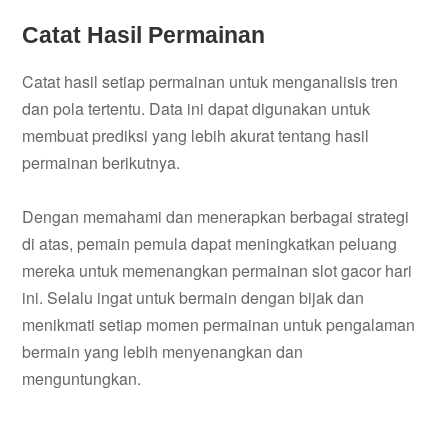
Catat Hasil Permainan
Catat hasil setiap permainan untuk menganalisis tren
dan pola tertentu. Data ini dapat digunakan untuk
membuat prediksi yang lebih akurat tentang hasil
permainan berikutnya.
Dengan memahami dan menerapkan berbagai strategi
di atas, pemain pemula dapat meningkatkan peluang
mereka untuk memenangkan permainan slot gacor hari
ini. Selalu ingat untuk bermain dengan bijak dan
menikmati setiap momen permainan untuk pengalaman
bermain yang lebih menyenangkan dan
menguntungkan.