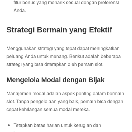
fitur bonus yang menarik sesuai dengan preferensi
Anda.
Strategi Bermain yang Efektif
Menggunakan strategi yang tepat dapat meningkatkan
peluang Anda untuk menang. Berikut adalah beberapa
strategi yang bisa diterapkan oleh pemain slot.
Mengelola Modal dengan Bijak
Manajemen modal adalah aspek penting dalam bermain
slot. Tanpa pengelolaan yang baik, pemain bisa dengan
cepat kehilangan semua modal mereka.
Tetapkan batas harian untuk kerugian dan