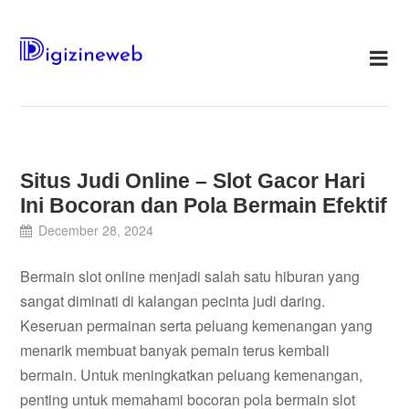
Skip
to
content
Situs Judi Online – Slot Gacor Hari
Ini Bocoran dan Pola Bermain Efektif
December 28, 2024
Bermain slot online menjadi salah satu hiburan yang
sangat diminati di kalangan pecinta judi daring.
Keseruan permainan serta peluang kemenangan yang
menarik membuat banyak pemain terus kembali
bermain. Untuk meningkatkan peluang kemenangan,
penting untuk memahami bocoran pola bermain slot