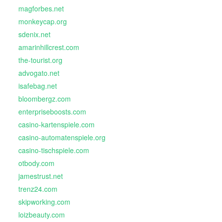
magforbes.net
monkeycap.org
sdenix.net
amarinhillcrest.com
the-tourist.org
advogato.net
isafebag.net
bloombergz.com
enterpriseboosts.com
casino-kartenspiele.com
casino-automatenspiele.org
casino-tischspiele.com
otbody.com
jamestrust.net
trenz24.com
skipworking.com
loizbeauty.com