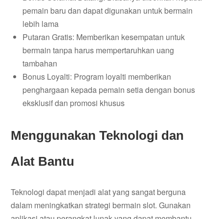
pemain baru dan dapat digunakan untuk bermain
lebih lama
Putaran Gratis: Memberikan kesempatan untuk
bermain tanpa harus mempertaruhkan uang
tambahan
Bonus Loyalti: Program loyalti memberikan
penghargaan kepada pemain setia dengan bonus
eksklusif dan promosi khusus
Menggunakan Teknologi dan
Alat Bantu
Teknologi dapat menjadi alat yang sangat berguna
dalam meningkatkan strategi bermain slot. Gunakan
aplikasi atau perangkat lunak yang dapat membantu