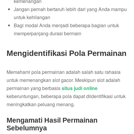
kemenangan
Jangan pernah bertaruh lebih dari yang Anda mampu
untuk kehilangan
Bagi modal Anda menjadi beberapa bagian untuk
memperpanjang durasi bermain
Mengidentifikasi Pola Permainan
Memahami pola permainan adalah salah satu rahasia
untuk memenangkan slot gacor. Meskipun slot adalah
permainan yang berbasis
situs judi online
keberuntungan, beberapa pola dapat diidentifikasi untuk
meningkatkan peluang menang.
Mengamati Hasil Permainan
Sebelumnya