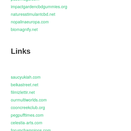
impactgardencbdgummies.org
naturesstimulantcbd.net
nopalinaeuropa.com
biomagnify.net
Links
saucyukiah.com
beikastreet.net
filmizlettir.net
ourmultiworlds.com
cooncreekclub.org
pegpufftimes.com
celestia-arts.com
forumchampions.com