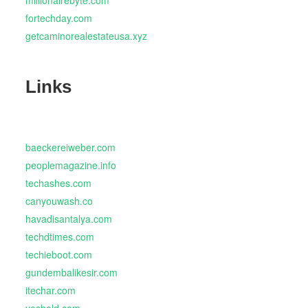
fortechday.com
getcaminorealestateusa.xyz
Links
baeckereiweber.com
peoplemagazine.info
techashes.com
canyouwash.co
havadisantalya.com
techdtimes.com
techieboot.com
gundembalikesir.com
itechar.com