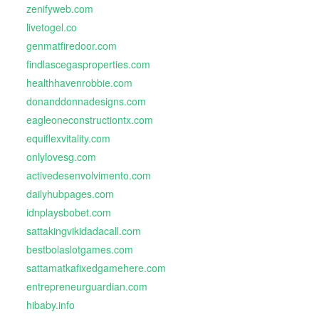
zenifyweb.com
livetogel.co
genmatfiredoor.com
findlascegasproperties.com
healthhavenrobbie.com
donanddonnadesigns.com
eagleoneconstructiontx.com
equiflexvitality.com
onlylovesg.com
activedesenvolvimento.com
dailyhubpages.com
idnplaysbobet.com
sattakingvikidadacall.com
bestbolaslotgames.com
sattamatkafixedgamehere.com
entrepreneurguardian.com
hibaby.info