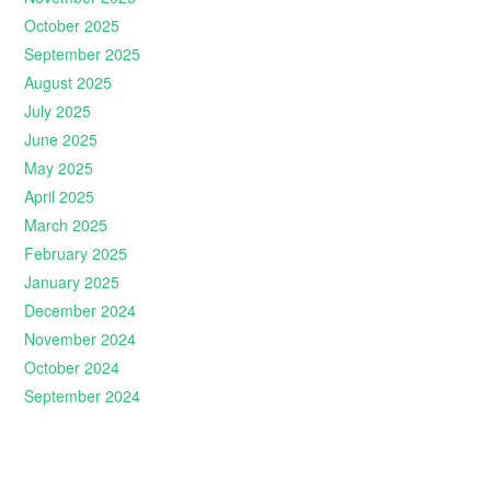
October 2025
September 2025
August 2025
July 2025
June 2025
May 2025
April 2025
March 2025
February 2025
January 2025
December 2024
November 2024
October 2024
September 2024