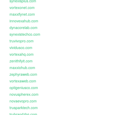
synexisplus.com
vortexonet.com
maxxifynet.com
innovexahub.com
dynacorelab.com
synexistechco.com
truvivopro.com
vividusco.com
vortexahq.com
zenithifyit.com
maxxiohub.com
zephyraweb.com
vortexaweb.com
optigeniusco.com
novuspherex.com
novaevopro.com
trusparktech.com
trubrandzhq.com