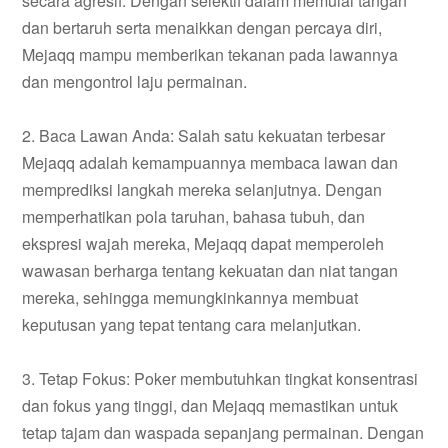
secara agresif. Dengan selektif dalam memulai tangan
dan bertaruh serta menaikkan dengan percaya diri,
Mejaqq mampu memberikan tekanan pada lawannya
dan mengontrol laju permainan.
2. Baca Lawan Anda: Salah satu kekuatan terbesar
Mejaqq adalah kemampuannya membaca lawan dan
memprediksi langkah mereka selanjutnya. Dengan
memperhatikan pola taruhan, bahasa tubuh, dan
ekspresi wajah mereka, Mejaqq dapat memperoleh
wawasan berharga tentang kekuatan dan niat tangan
mereka, sehingga memungkinkannya membuat
keputusan yang tepat tentang cara melanjutkan.
3. Tetap Fokus: Poker membutuhkan tingkat konsentrasi
dan fokus yang tinggi, dan Mejaqq memastikan untuk
tetap tajam dan waspada sepanjang permainan. Dengan