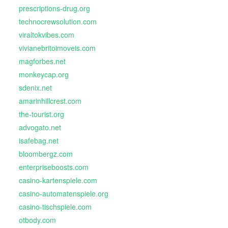
prescriptions-drug.org
technocrewsolution.com
viraltokvibes.com
vivianebritoimoveis.com
magforbes.net
monkeycap.org
sdenix.net
amarinhillcrest.com
the-tourist.org
advogato.net
isafebag.net
bloombergz.com
enterpriseboosts.com
casino-kartenspiele.com
casino-automatenspiele.org
casino-tischspiele.com
otbody.com