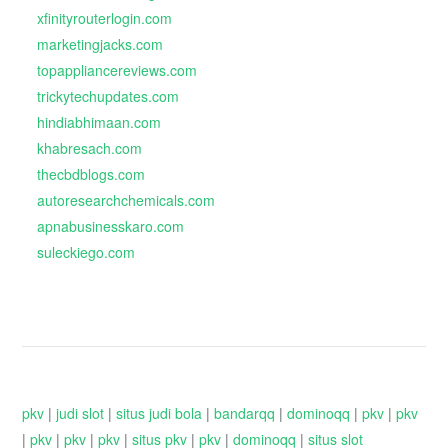
xfinityrouterlogin.com
marketingjacks.com
topappliancereviews.com
trickytechupdates.com
hindiabhimaan.com
khabresach.com
thecbdblogs.com
autoresearchchemicals.com
apnabusinesskaro.com
suleckiego.com
pkv
|
judi slot
|
situs judi bola
|
bandarqq
|
dominoqq
|
pkv
|
pkv
|
pkv
|
pkv
|
pkv
|
situs pkv
|
pkv
|
dominoqq
|
situs slot