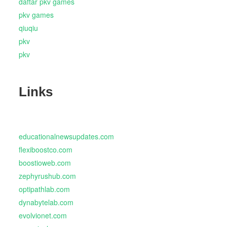
daftar pkv games
pkv games
qiuqiu
pkv
pkv
Links
educationalnewsupdates.com
flexiboostco.com
boostioweb.com
zephyrushub.com
optipathlab.com
dynabytelab.com
evolvionet.com