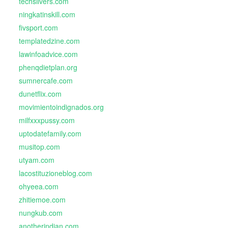
techsilvers.com
ningkatinskill.com
fivsport.com
templatedzine.com
lawinfoadvice.com
phenqdietplan.org
sumnercafe.com
dunetflix.com
movimientoindignados.org
milfxxxpussy.com
uptodatefamily.com
musitop.com
utyam.com
lacostituzioneblog.com
ohyeea.com
zhitiemoe.com
nungkub.com
anotherindian.com