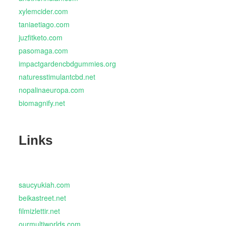
xylemcider.com
taniaetiago.com
juzfitketo.com
pasomaga.com
impactgardencbdgummies.org
naturesstimulantcbd.net
nopalinaeuropa.com
biomagnify.net
Links
saucyukiah.com
beikastreet.net
filmizlettir.net
ourmultiworlds.com