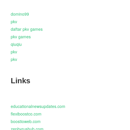
domino99
pkv
daftar pkv games
pkv games
qiuqiu
pkv
pkv
Links
educationalnewsupdates.com
flexiboostco.com
boostioweb.com
zephyrushub.com