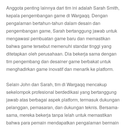
Anggota penting lainnya dari tim ini adalah Sarah Smith,
kepala pengembangan game di Wargaqq. Dengan
pengalaman bertahun-tahun dalam desain dan
pengembangan game, Sarah bertanggung jawab untuk
mengawasi pembuatan game baru dan memastikan
bahwa game tersebut memenuhi standar tinggi yang
ditetapkan oleh perusahaan. Dia bekerja sama dengan
tim pengembang dan desainer game berbakat untuk
menghadirkan game inovatif dan menarik ke platform.
Selain John dan Sarah, tim di Wargaqq mencakup
sekelompok profesional berdedikasi yang bertanggung
jawab atas berbagai aspek platform, termasuk dukungan
pelanggan, pemasaran, dan dukungan teknis. Bersama-
sama, mereka bekerja tanpa lelah untuk memastikan
bahwa para pemain mendapatkan pengalaman bermain