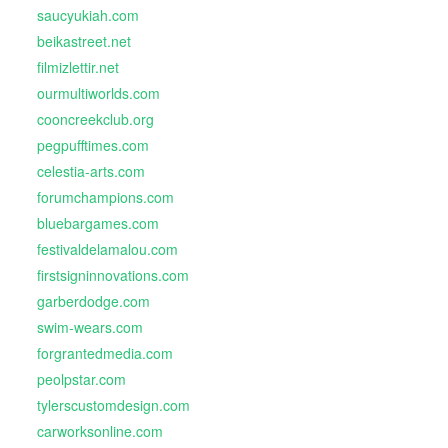
saucyukiah.com
beikastreet.net
filmizlettir.net
ourmultiworlds.com
cooncreekclub.org
pegpufftimes.com
celestia-arts.com
forumchampions.com
bluebargames.com
festivaldelamalou.com
firstsigninnovations.com
garberdodge.com
swim-wears.com
forgrantedmedia.com
peolpstar.com
tylerscustomdesign.com
carworksonline.com