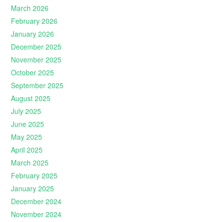
March 2026
February 2026
January 2026
December 2025
November 2025
October 2025
September 2025
August 2025
July 2025
June 2025
May 2025
April 2025
March 2025
February 2025
January 2025
December 2024
November 2024