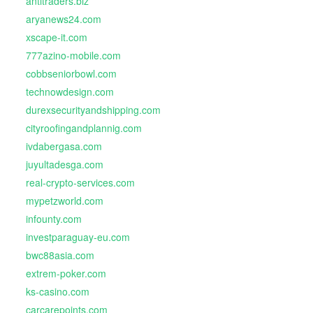
antitraders.biz
aryanews24.com
xscape-it.com
777azino-mobile.com
cobbseniorbowl.com
technowdesign.com
durexsecurityandshipping.com
cityroofingandplannig.com
ivdabergasa.com
juyultadesga.com
real-crypto-services.com
mypetzworld.com
infounty.com
investparaguay-eu.com
bwc88asia.com
extrem-poker.com
ks-casino.com
carcarepoints.com