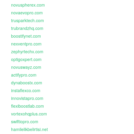
novuspherex.com
novaevopro.com
trusparktech.com
trubrandzhq.com
boostifynet.com
nexventpro.com
zephyrtechx.com
optigoxpert.com
novuswayz.com
actifypro.com
dynaboostx.com
instaflexco.com
innovistapro.com
flexiboostlab.com
vortexohqplus.com
swiftiopro.com
hamilelikbelirtisi.net