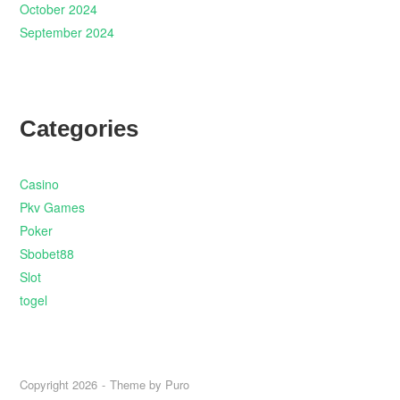
October 2024
September 2024
Categories
Casino
Pkv Games
Poker
Sbobet88
Slot
togel
Copyright 2026
Theme by
Puro