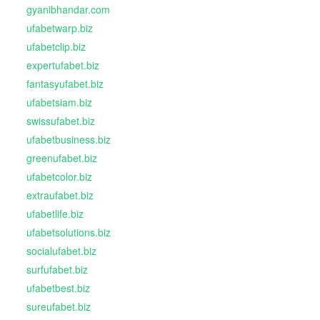
gyanibhandar.com
ufabetwarp.biz
ufabetclip.biz
expertufabet.biz
fantasyufabet.biz
ufabetsiam.biz
swissufabet.biz
ufabetbusiness.biz
greenufabet.biz
ufabetcolor.biz
extraufabet.biz
ufabetlife.biz
ufabetsolutions.biz
socialufabet.biz
surfufabet.biz
ufabetbest.biz
sureufabet.biz