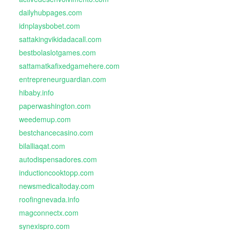
dailyhubpages.com
idnplaysbobet.com
sattakingvikidadacall.com
bestbolaslotgames.com
sattamatkafixedgamehere.com
entrepreneurguardian.com
hibaby.info
paperwashington.com
weedemup.com
bestchancecasino.com
bilalliaqat.com
autodispensadores.com
inductioncooktopp.com
newsmedicaltoday.com
roofingnevada.info
magconnectx.com
synexispro.com