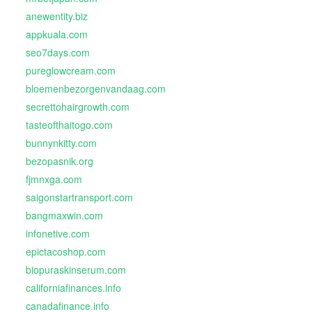
anewentity.biz
appkuala.com
seo7days.com
pureglowcream.com
bloemenbezorgenvandaag.com
secrettohairgrowth.com
tasteofthaitogo.com
bunnynkitty.com
bezopasnik.org
fjmnxga.com
saigonstartransport.com
bangmaxwin.com
infonetive.com
epictacoshop.com
biopuraskinserum.com
californiafinances.info
canadafinance.info