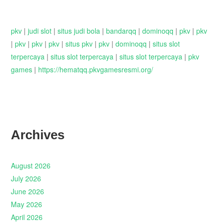
pkv
|
judi slot
|
situs judi bola
|
bandarqq
|
dominoqq
|
pkv
|
pkv
|
pkv
|
pkv
|
pkv
|
situs pkv
|
pkv
|
dominoqq
|
situs slot
terpercaya
|
situs slot terpercaya
|
situs slot terpercaya
|
pkv
games
|
https://hematqq.pkvgamesresmi.org/
Archives
August 2026
July 2026
June 2026
May 2026
April 2026