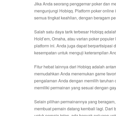
Jika Anda seorang penggemar poker dan men
mengunjungi Hobiqq. Platform poker onlin
semua tingkat keahlian, dengan beragam pe
Salah satu daya tarik terbesar Hobiqq adal
Hold’em, Omaha, atau varian poker populer 
platform ini. Anda juga dapat berpartisipa
kesempatan untuk menguji keterampilan And
Fitur hebat lainnya dari Hobiqq adalah ant
memudahkan Anda menemukan game favorit 
pengalaman Anda dengan memilih taruhan d
memiliki permainan yang sesuai dengan ga
Selain pilihan permainannya yang beragam
membuat pemain datang kembali lagi. Dari 
untuk pemain tetap, ada banyak peluang 