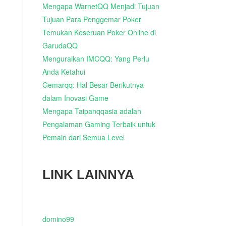
Mengapa WarnetQQ Menjadi Tujuan
Tujuan Para Penggemar Poker
Temukan Keseruan Poker Online di
GarudaQQ
Menguraikan IMCQQ: Yang Perlu
Anda Ketahui
Gemarqq: Hal Besar Berikutnya
dalam Inovasi Game
Mengapa Taipanqqasia adalah
Pengalaman Gaming Terbaik untuk
Pemain dari Semua Level
LINK LAINNYA
domino99
n