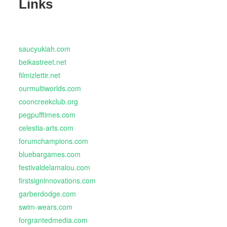
Links
saucyukiah.com
beikastreet.net
filmizlettir.net
ourmultiworlds.com
cooncreekclub.org
pegpufftimes.com
celestia-arts.com
forumchampions.com
bluebargames.com
festivaldelamalou.com
firstsigninnovations.com
garberdodge.com
swim-wears.com
forgrantedmedia.com