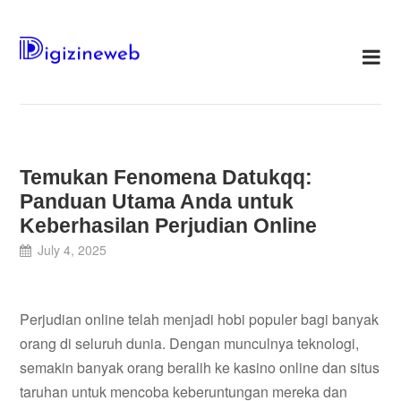
Skip
to
content
Temukan Fenomena Datukqq:
Panduan Utama Anda untuk
Keberhasilan Perjudian Online
July 4, 2025
Perjudian online telah menjadi hobi populer bagi banyak
orang di seluruh dunia. Dengan munculnya teknologi,
semakin banyak orang beralih ke kasino online dan situs
taruhan untuk mencoba keberuntungan mereka dan