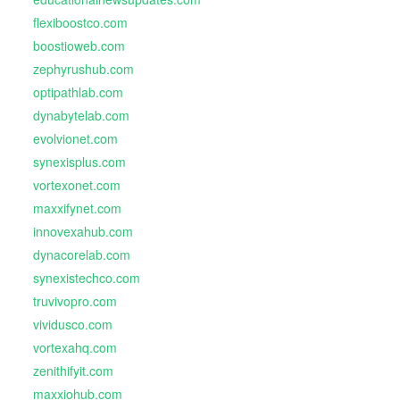
flexiboostco.com
boostioweb.com
zephyrushub.com
optipathlab.com
dynabytelab.com
evolvionet.com
synexisplus.com
vortexonet.com
maxxifynet.com
innovexahub.com
dynacorelab.com
synexistechco.com
truvivopro.com
vividusco.com
vortexahq.com
zenithifyit.com
maxxiohub.com