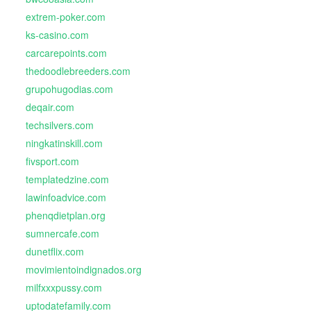
extrem-poker.com
ks-casino.com
carcarepoints.com
thedoodlebreeders.com
grupohugodias.com
deqair.com
techsilvers.com
ningkatinskill.com
fivsport.com
templatedzine.com
lawinfoadvice.com
phenqdietplan.org
sumnercafe.com
dunetflix.com
movimientoindignados.org
milfxxxpussy.com
uptodatefamily.com