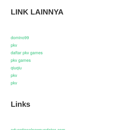
LINK LAINNYA
domino99
pkv
daftar pkv games
pkv games
qiuqiu
pkv
pkv
Links
educationalnewsupdates.com