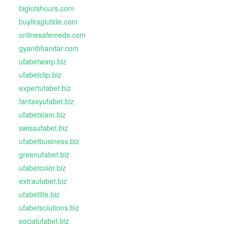
biglotshours.com
buyliraglutide.com
onlinesafemeds.com
gyanibhandar.com
ufabetwarp.biz
ufabetclip.biz
expertufabet.biz
fantasyufabet.biz
ufabetsiam.biz
swissufabet.biz
ufabetbusiness.biz
greenufabet.biz
ufabetcolor.biz
extraufabet.biz
ufabetlife.biz
ufabetsolutions.biz
socialufabet.biz