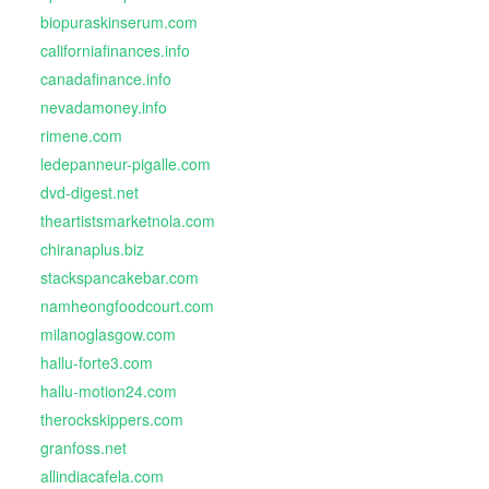
biopuraskinserum.com
californiafinances.info
canadafinance.info
nevadamoney.info
rimene.com
ledepanneur-pigalle.com
dvd-digest.net
theartistsmarketnola.com
chiranaplus.biz
stackspancakebar.com
namheongfoodcourt.com
milanoglasgow.com
hallu-forte3.com
hallu-motion24.com
therockskippers.com
granfoss.net
allindiacafela.com