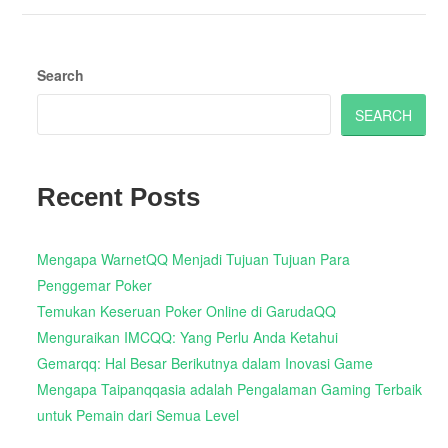
Search
SEARCH
Recent Posts
Mengapa WarnetQQ Menjadi Tujuan Tujuan Para
Penggemar Poker
Temukan Keseruan Poker Online di GarudaQQ
Menguraikan IMCQQ: Yang Perlu Anda Ketahui
Gemarqq: Hal Besar Berikutnya dalam Inovasi Game
Mengapa Taipanqqasia adalah Pengalaman Gaming Terbaik
untuk Pemain dari Semua Level