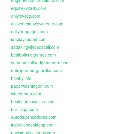
eagleoneconstructiontx.com
equiflexvitality.com
onlylovesg.com
activedesenvolvimento.com
dailyhubpages.com
idnplaysbobet.com
sattakingvikidadacall.com
bestbolaslotgames.com
sattamatkafixedgamehere.com
entrepreneurguardian.com
hibaby.info
paperwashington.com
weedemup.com
bestchancecasino.com
bilalliaqat.com
autodispensadores.com
inductioncooktopp.com
newsmedicaltoday.com