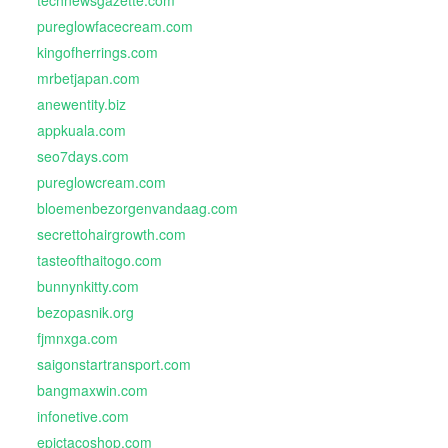
technewsgazette.com
pureglowfacecream.com
kingofherrings.com
mrbetjapan.com
anewentity.biz
appkuala.com
seo7days.com
pureglowcream.com
bloemenbezorgenvandaag.com
secrettohairgrowth.com
tasteofthaitogo.com
bunnynkitty.com
bezopasnik.org
fjmnxga.com
saigonstartransport.com
bangmaxwin.com
infonetive.com
epictacoshop.com