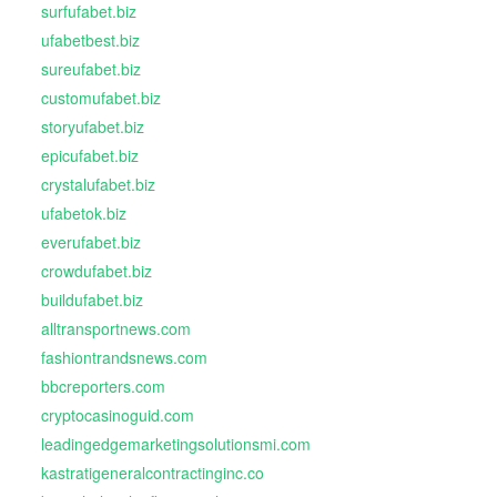
surfufabet.biz
ufabetbest.biz
sureufabet.biz
customufabet.biz
storyufabet.biz
epicufabet.biz
crystalufabet.biz
ufabetok.biz
everufabet.biz
crowdufabet.biz
buildufabet.biz
alltransportnews.com
fashiontrandsnews.com
bbcreporters.com
cryptocasinoguid.com
leadingedgemarketingsolutionsmi.com
kastratigeneralcontractinginc.co