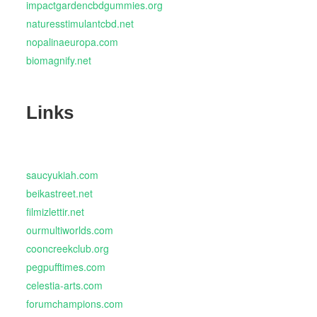
impactgardencbdgummies.org
naturesstimulantcbd.net
nopalinaeuropa.com
biomagnify.net
Links
saucyukiah.com
beikastreet.net
filmizlettir.net
ourmultiworlds.com
cooncreekclub.org
pegpufftimes.com
celestia-arts.com
forumchampions.com