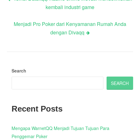
Post
kembali industri game
navigation
Menjadi Pro Poker dari Kenyamanan Rumah Anda
dengan Divaqq
Search
SEARCH
Recent Posts
Mengapa WarnetQQ Menjadi Tujuan Tujuan Para
Penggemar Poker