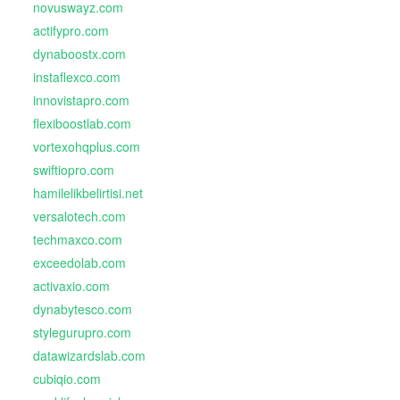
novuswayz.com
actifypro.com
dynaboostx.com
instaflexco.com
innovistapro.com
flexiboostlab.com
vortexohqplus.com
swiftiopro.com
hamilelikbelirtisi.net
versalotech.com
techmaxco.com
exceedolab.com
activaxio.com
dynabytesco.com
stylegurupro.com
datawizardslab.com
cubiqio.com