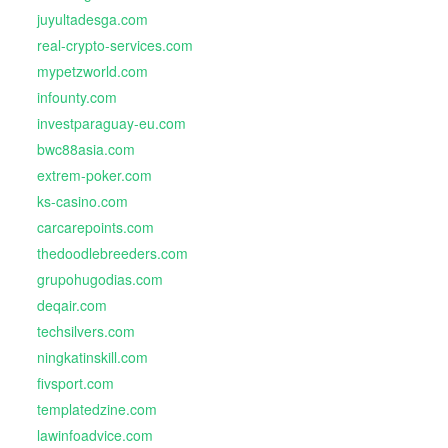
juyultadesga.com
real-crypto-services.com
mypetzworld.com
infounty.com
investparaguay-eu.com
bwc88asia.com
extrem-poker.com
ks-casino.com
carcarepoints.com
thedoodlebreeders.com
grupohugodias.com
deqair.com
techsilvers.com
ningkatinskill.com
fivsport.com
templatedzine.com
lawinfoadvice.com