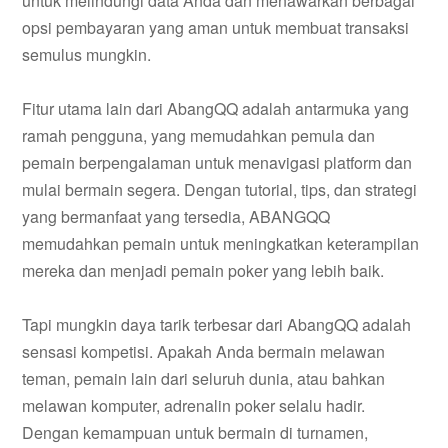
untuk melindungi data Anda dan menawarkan berbagai
opsi pembayaran yang aman untuk membuat transaksi
semulus mungkin.
Fitur utama lain dari AbangQQ adalah antarmuka yang
ramah pengguna, yang memudahkan pemula dan
pemain berpengalaman untuk menavigasi platform dan
mulai bermain segera. Dengan tutorial, tips, dan strategi
yang bermanfaat yang tersedia, ABANGQQ
memudahkan pemain untuk meningkatkan keterampilan
mereka dan menjadi pemain poker yang lebih baik.
Tapi mungkin daya tarik terbesar dari AbangQQ adalah
sensasi kompetisi. Apakah Anda bermain melawan
teman, pemain lain dari seluruh dunia, atau bahkan
melawan komputer, adrenalin poker selalu hadir.
Dengan kemampuan untuk bermain di turnamen,