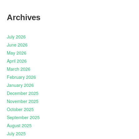
Archives
July 2026
June 2026
May 2026
April 2026
March 2026
February 2026
January 2026
December 2025
November 2025
October 2025
September 2025
August 2025
July 2025