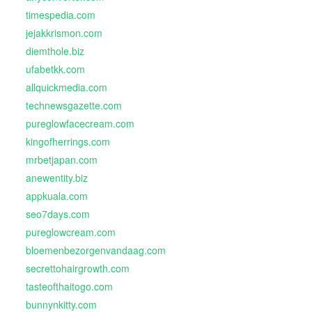
timespedia.com
jejakkrismon.com
diemthole.biz
ufabetkk.com
allquickmedia.com
technewsgazette.com
pureglowfacecream.com
kingofherrings.com
mrbetjapan.com
anewentity.biz
appkuala.com
seo7days.com
pureglowcream.com
bloemenbezorgenvandaag.com
secrettohairgrowth.com
tasteofthaitogo.com
bunnynkitty.com