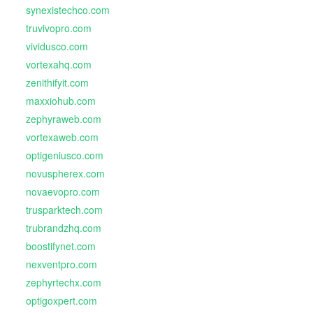
synexistechco.com
truvivopro.com
vividusco.com
vortexahq.com
zenithifyit.com
maxxiohub.com
zephyraweb.com
vortexaweb.com
optigeniusco.com
novuspherex.com
novaevopro.com
trusparktech.com
trubrandzhq.com
boostifynet.com
nexventpro.com
zephyrtechx.com
optigoxpert.com