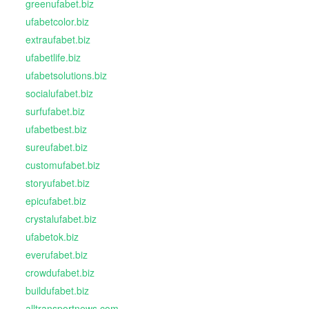
greenufabet.biz
ufabetcolor.biz
extraufabet.biz
ufabetlife.biz
ufabetsolutions.biz
socialufabet.biz
surfufabet.biz
ufabetbest.biz
sureufabet.biz
customufabet.biz
storyufabet.biz
epicufabet.biz
crystalufabet.biz
ufabetok.biz
everufabet.biz
crowdufabet.biz
buildufabet.biz
alltransportnews.com