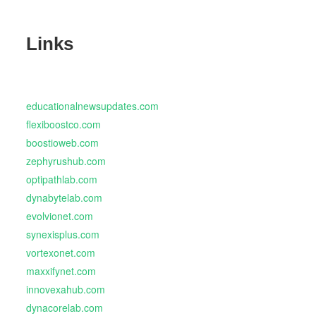
Links
educationalnewsupdates.com
flexiboostco.com
boostioweb.com
zephyrushub.com
optipathlab.com
dynabytelab.com
evolvionet.com
synexisplus.com
vortexonet.com
maxxifynet.com
innovexahub.com
dynacorelab.com