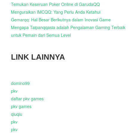
Temukan Keseruan Poker Online di GarudaQQ
Menguraikan IMCQQ: Yang Perlu Anda Ketahui
Gemarqq: Hal Besar Berikutnya dalam Inovasi Game
Mengapa Taipanqqasia adalah Pengalaman Gaming Terbaik
untuk Pemain dari Semua Level
LINK LAINNYA
domino99
pkv
daftar pkv games
pkv games
qiuqiu
pkv
pkv