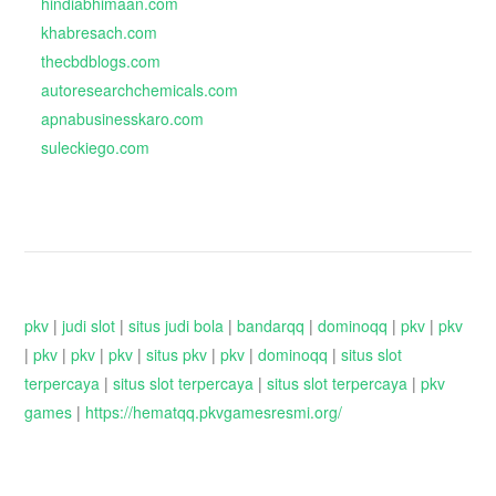
hindiabhimaan.com
khabresach.com
thecbdblogs.com
autoresearchchemicals.com
apnabusinesskaro.com
suleckiego.com
pkv
|
judi slot
|
situs judi bola
|
bandarqq
|
dominoqq
|
pkv
|
pkv
|
pkv
|
pkv
|
pkv
|
situs pkv
|
pkv
|
dominoqq
|
situs slot
terpercaya
|
situs slot terpercaya
|
situs slot terpercaya
|
pkv
games
|
https://hematqq.pkvgamesresmi.org/