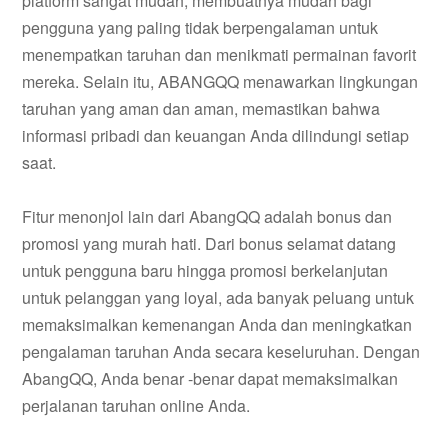
platform sangat mudah, membuatnya mudah bagi
pengguna yang paling tidak berpengalaman untuk
menempatkan taruhan dan menikmati permainan favorit
mereka. Selain itu, ABANGQQ menawarkan lingkungan
taruhan yang aman dan aman, memastikan bahwa
informasi pribadi dan keuangan Anda dilindungi setiap
saat.
Fitur menonjol lain dari AbangQQ adalah bonus dan
promosi yang murah hati. Dari bonus selamat datang
untuk pengguna baru hingga promosi berkelanjutan
untuk pelanggan yang loyal, ada banyak peluang untuk
memaksimalkan kemenangan Anda dan meningkatkan
pengalaman taruhan Anda secara keseluruhan. Dengan
AbangQQ, Anda benar -benar dapat memaksimalkan
perjalanan taruhan online Anda.