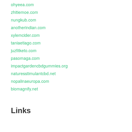
ohyeea.com
zhitiemoe.com
nungkub.com
anotherindian.com
xylemcider.com
taniaetiago.com
juzfitketo.com
pasomaga.com
impactgardencbdgummies.org
naturesstimulantcbd.net
nopalinaeuropa.com
biomagnify.net
Links