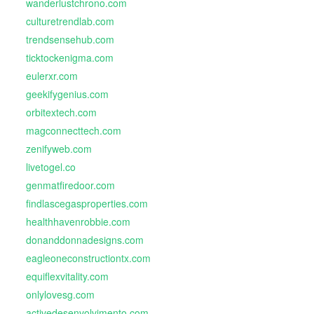
wanderlustchrono.com
culturetrendlab.com
trendsensehub.com
ticktockenigma.com
eulerxr.com
geekifygenius.com
orbitextech.com
magconnecttech.com
zenifyweb.com
livetogel.co
genmatfiredoor.com
findlascegasproperties.com
healthhavenrobbie.com
donanddonnadesigns.com
eagleoneconstructiontx.com
equiflexvitality.com
onlylovesg.com
activedesenvolvimento.com