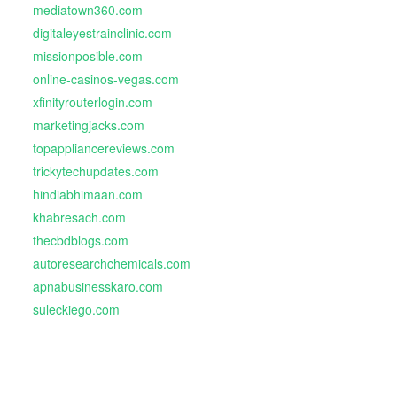
mediatown360.com
digitaleyestrainclinic.com
missionposible.com
online-casinos-vegas.com
xfinityrouterlogin.com
marketingjacks.com
topappliancereviews.com
trickytechupdates.com
hindiabhimaan.com
khabresach.com
thecbdblogs.com
autoresearchchemicals.com
apnabusinesskaro.com
suleckiego.com