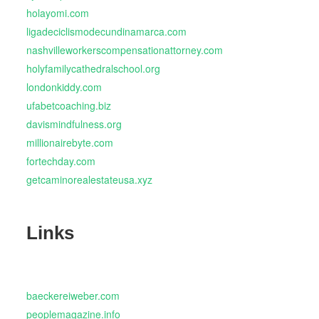
holayomi.com
ligadeciclismodecundinamarca.com
nashvilleworkerscompensationattorney.com
holyfamilycathedralschool.org
londonkiddy.com
ufabetcoaching.biz
davismindfulness.org
millionairebyte.com
fortechday.com
getcaminorealestateusa.xyz
Links
baeckereiweber.com
peoplemagazine.info