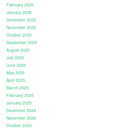
February 2026
January 2026
December 2025
November 2025
October 2025
September 2025
August 2025
July 2025
June 2025
May 2025
April 2025
March 2025
February 2025
January 2025
December 2024
November 2024
October 2024