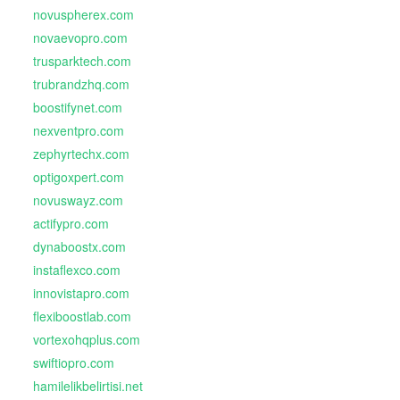
novuspherex.com
novaevopro.com
trusparktech.com
trubrandzhq.com
boostifynet.com
nexventpro.com
zephyrtechx.com
optigoxpert.com
novuswayz.com
actifypro.com
dynaboostx.com
instaflexco.com
innovistapro.com
flexiboostlab.com
vortexohqplus.com
swiftiopro.com
hamilelikbelirtisi.net