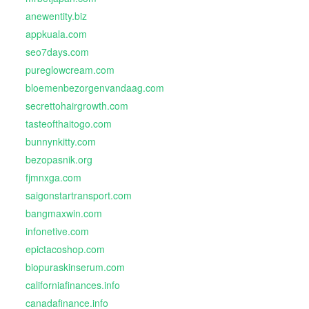
anewentity.biz
appkuala.com
seo7days.com
pureglowcream.com
bloemenbezorgenvandaag.com
secrettohairgrowth.com
tasteofthaitogo.com
bunnynkitty.com
bezopasnik.org
fjmnxga.com
saigonstartransport.com
bangmaxwin.com
infonetive.com
epictacoshop.com
biopuraskinserum.com
californiafinances.info
canadafinance.info