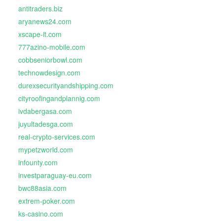
antitraders.biz
aryanews24.com
xscape-it.com
777azino-mobile.com
cobbseniorbowl.com
technowdesign.com
durexsecurityandshipping.com
cityroofingandplannig.com
ivdabergasa.com
juyultadesga.com
real-crypto-services.com
mypetzworld.com
infounty.com
investparaguay-eu.com
bwc88asia.com
extrem-poker.com
ks-casino.com