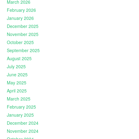
March 2026
February 2026
January 2026
December 2025
November 2025
October 2025
September 2025
August 2025
July 2025
June 2025
May 2025
April 2025
March 2025
February 2025
January 2025
December 2024
November 2024
October 2024