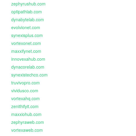
zephyrushub.com
optipathlab.com
dynabytelab.com
evolvionet.com
synexisplus.com
vortexonet.com
maxxifynet.com
innovexahub.com
dynacorelab.com
synexistechco.com
truvivopro.com
vividusco.com
vortexahq.com
zenithifyit.com
maxxiohub.com
zephyraweb.com
vortexaweb.com