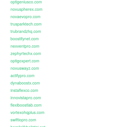
optigeniusco.com
novuspherex.com
novaevopro.com
trusparktech.com
trubrandzhq.com
boostifynet.com
nexventpro.com
zephyrtechx.com
optigoxpert.com
novuswayz.com
actifypro.com
dynaboostx.com
instaflexco.com
innovistapro.com
flexiboostlab.com
vortexohqplus.com
swiftiopro.com