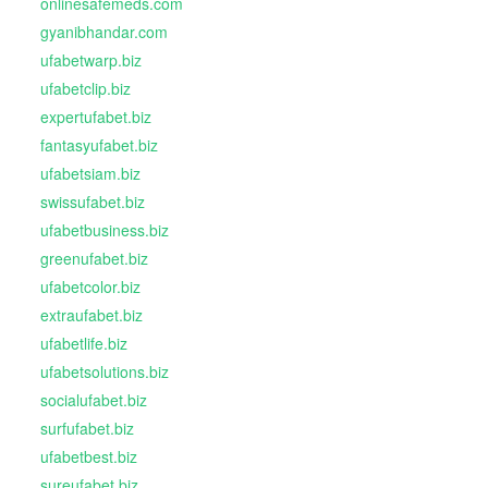
onlinesafemeds.com
gyanibhandar.com
ufabetwarp.biz
ufabetclip.biz
expertufabet.biz
fantasyufabet.biz
ufabetsiam.biz
swissufabet.biz
ufabetbusiness.biz
greenufabet.biz
ufabetcolor.biz
extraufabet.biz
ufabetlife.biz
ufabetsolutions.biz
socialufabet.biz
surfufabet.biz
ufabetbest.biz
sureufabet.biz