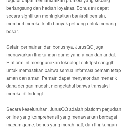
reguler dapat memanfaatkan promosi yang sedang
berlangsung dan hadiah loyalitas. Bonus ini dapat
secara signifikan meningkatkan bankroll pemain,
memberi mereka lebih banyak peluang untuk menang
besar.
Selain permainan dan bonusnya, JurusQQ juga
menawarkan lingkungan game yang aman dan andal.
Platform ini menggunakan teknologi enkripsi canggih
untuk memastikan bahwa semua informasi pemain tetap
aman dan aman. Pemain dapat menyetor dan menarik
dana dengan mudah, mengetahui bahwa transaksi
mereka dilindungi.
Secara keseluruhan, JurusQQ adalah platform perjudian
online yang komprehensif yang menawarkan berbagai
macam game, bonus yang murah hati, dan lingkungan