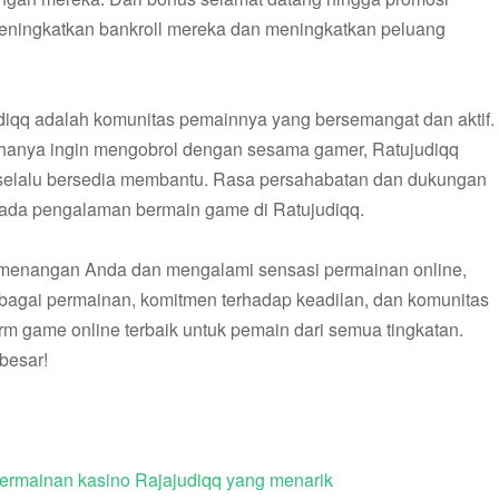
 meningkatkan bankroll mereka dan meningkatkan peluang
judiqq adalah komunitas pemainnya yang bersemangat dan aktif.
u hanya ingin mengobrol dengan sesama gamer, Ratujudiqq
selalu bersedia membantu. Rasa persahabatan dan dukungan
pada pengalaman bermain game di Ratujudiqq.
kemenangan Anda dan mengalami sensasi permainan online,
 berbagai permainan, komitmen terhadap keadilan, dan komunitas
rm game online terbaik untuk pemain dari semua tingkatan.
besar!
ermainan kasino Rajajudiqq yang menarik