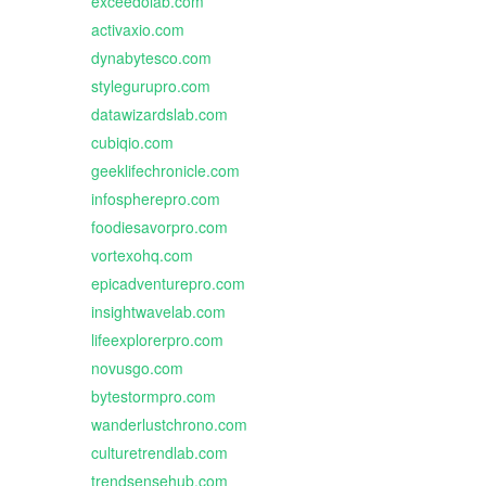
exceedolab.com
activaxio.com
dynabytesco.com
stylegurupro.com
datawizardslab.com
cubiqio.com
geeklifechronicle.com
infospherepro.com
foodiesavorpro.com
vortexohq.com
epicadventurepro.com
insightwavelab.com
lifeexplorerpro.com
novusgo.com
bytestormpro.com
wanderlustchrono.com
culturetrendlab.com
trendsensehub.com