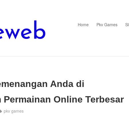
Home
Pkv Games
Sl
emenangan Anda di
m Permainan Online Terbesar
pkv games