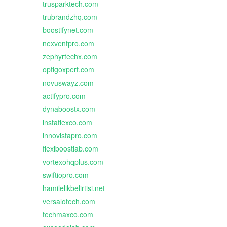
trusparktech.com
trubrandzhq.com
boostifynet.com
nexventpro.com
zephyrtechx.com
optigoxpert.com
novuswayz.com
actifypro.com
dynaboostx.com
instaflexco.com
innovistapro.com
flexiboostlab.com
vortexohqplus.com
swiftiopro.com
hamilelikbelirtisi.net
versalotech.com
techmaxco.com