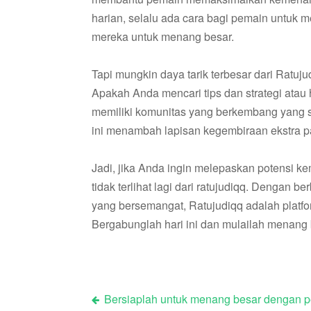
harian, selalu ada cara bagi pemain untuk
mereka untuk menang besar.
Tapi mungkin daya tarik terbesar dari Ratu
Apakah Anda mencari tips dan strategi ata
memiliki komunitas yang berkembang yang 
ini menambah lapisan kegembiraan ekstra 
Jadi, jika Anda ingin melepaskan potensi 
tidak terlihat lagi dari ratujudiqq. Dengan
yang bersemangat, Ratujudiqq adalah platfo
Bergabunglah hari ini dan mulailah menang 
Bersiaplah untuk menang besar dengan p
Post