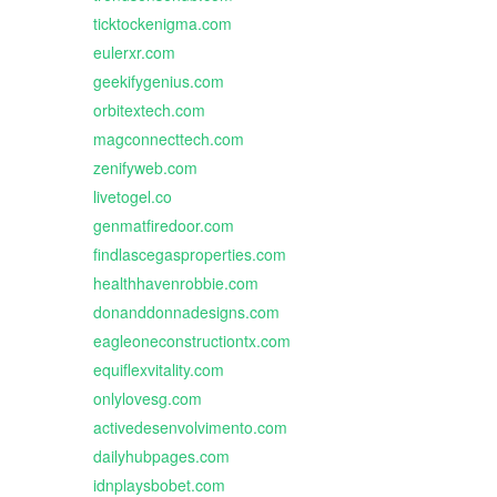
ticktockenigma.com
eulerxr.com
geekifygenius.com
orbitextech.com
magconnecttech.com
zenifyweb.com
livetogel.co
genmatfiredoor.com
findlascegasproperties.com
healthhavenrobbie.com
donanddonnadesigns.com
eagleoneconstructiontx.com
equiflexvitality.com
onlylovesg.com
activedesenvolvimento.com
dailyhubpages.com
idnplaysbobet.com