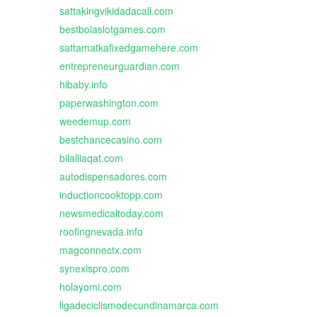
sattakingvikidadacall.com
bestbolaslotgames.com
sattamatkafixedgamehere.com
entrepreneurguardian.com
hibaby.info
paperwashington.com
weedemup.com
bestchancecasino.com
bilalliaqat.com
autodispensadores.com
inductioncooktopp.com
newsmedicaltoday.com
roofingnevada.info
magconnectx.com
synexispro.com
holayomi.com
ligadeciclismodecundinamarca.com