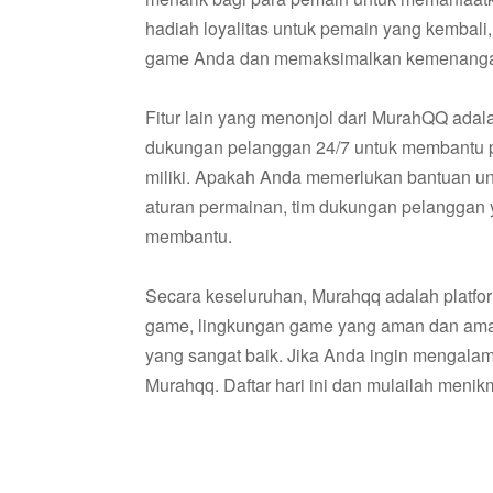
hadiah loyalitas untuk pemain yang kembal
game Anda dan memaksimalkan kemenang
Fitur lain yang menonjol dari MurahQQ ada
dukungan pelanggan 24/7 untuk membantu 
miliki. Apakah Anda memerlukan bantuan u
aturan permainan, tim dukungan pelanggan 
membantu.
Secara keseluruhan, Murahqq adalah platf
game, lingkungan game yang aman dan ama
yang sangat baik. Jika Anda ingin mengalami 
Murahqq. Daftar hari ini dan mulailah menikm