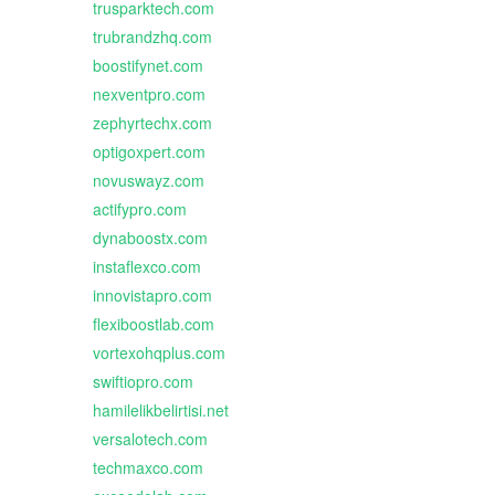
trusparktech.com
trubrandzhq.com
boostifynet.com
nexventpro.com
zephyrtechx.com
optigoxpert.com
novuswayz.com
actifypro.com
dynaboostx.com
instaflexco.com
innovistapro.com
flexiboostlab.com
vortexohqplus.com
swiftiopro.com
hamilelikbelirtisi.net
versalotech.com
techmaxco.com