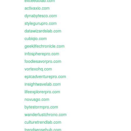
exceedolab.com
activaxio.com
dynabytesco.com
stylegurupro.com
datawizardslab.com
cubiqio.com
geeklifechronicle.com
infospherepro.com
foodiesavorpro.com
vortexohq.com
epicadventurepro.com
insightwavelab.com
lifeexplorerpro.com
novusgo.com
bytestormpro.com
wanderlustchrono.com
culturetrendlab.com
trendsensehub.com