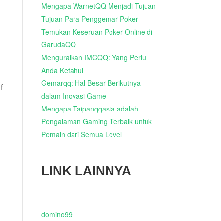
Mengapa WarnetQQ Menjadi Tujuan
Tujuan Para Penggemar Poker
Temukan Keseruan Poker Online di
GarudaQQ
Menguraikan IMCQQ: Yang Perlu
Anda Ketahui
Gemarqq: Hal Besar Berikutnya
f
dalam Inovasi Game
Mengapa Taipanqqasia adalah
Pengalaman Gaming Terbaik untuk
Pemain dari Semua Level
LINK LAINNYA
domino99