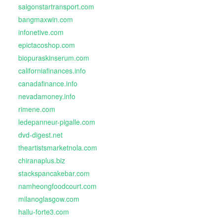
saigonstartransport.com
bangmaxwin.com
infonetive.com
epictacoshop.com
biopuraskinserum.com
californiafinances.info
canadafinance.info
nevadamoney.info
rimene.com
ledepanneur-pigalle.com
dvd-digest.net
theartistsmarketnola.com
chiranaplus.biz
stackspancakebar.com
namheongfoodcourt.com
milanoglasgow.com
hallu-forte3.com