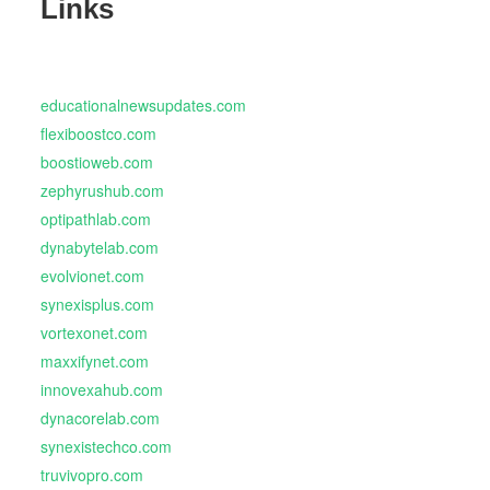
Links
educationalnewsupdates.com
flexiboostco.com
boostioweb.com
zephyrushub.com
optipathlab.com
dynabytelab.com
evolvionet.com
synexisplus.com
vortexonet.com
maxxifynet.com
innovexahub.com
dynacorelab.com
synexistechco.com
truvivopro.com