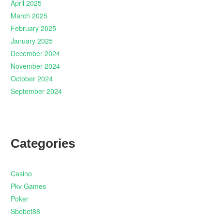
April 2025
March 2025
February 2025
January 2025
December 2024
November 2024
October 2024
September 2024
Categories
Casino
Pkv Games
Poker
Sbobet88