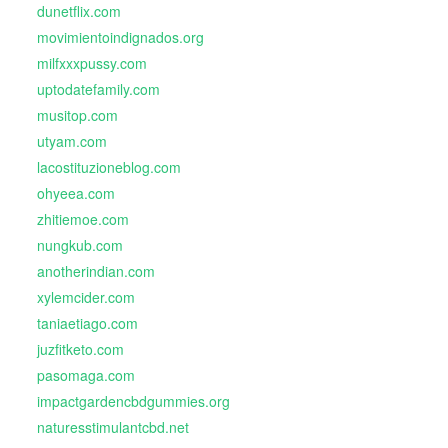
dunetflix.com
movimientoindignados.org
milfxxxpussy.com
uptodatefamily.com
musitop.com
utyam.com
lacostituzioneblog.com
ohyeea.com
zhitiemoe.com
nungkub.com
anotherindian.com
xylemcider.com
taniaetiago.com
juzfitketo.com
pasomaga.com
impactgardencbdgummies.org
naturesstimulantcbd.net