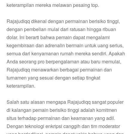
keterampilan mereka melawan pesaing top.
Rajajudiqq dikenal dengan permainan berisiko tinggi,
dengan pembelian mulai dari ratusan hingga ribuan
dolar. Ini berarti bahwa pemain dapat mengalami
kegembiraan dan adrenalin bermain untuk uang serius,
semua dari kenyamanan rumah mereka sendiri. Apakah
Anda seorang pro berpengalaman atau baru memulai,
Rajajudiqq menawarkan berbagai permainan dan
turnamen yang sesuai dengan setiap tingkat
keterampilan.
Salah satu alasan mengapa Rajajudiqq sangat populer
di kalangan pemain berisiko tinggi adalah komitmen
situs terhadap permainan dan keamanan yang adil.
Dengan teknologi enkripsi canggih dan tim moderator