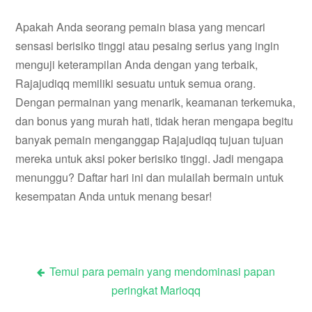
Apakah Anda seorang pemain biasa yang mencari
sensasi berisiko tinggi atau pesaing serius yang ingin
menguji keterampilan Anda dengan yang terbaik,
Rajajudiqq memiliki sesuatu untuk semua orang.
Dengan permainan yang menarik, keamanan terkemuka,
dan bonus yang murah hati, tidak heran mengapa begitu
banyak pemain menganggap Rajajudiqq tujuan tujuan
mereka untuk aksi poker berisiko tinggi. Jadi mengapa
menunggu? Daftar hari ini dan mulailah bermain untuk
kesempatan Anda untuk menang besar!
Temui para pemain yang mendominasi papan
Post
peringkat Marioqq