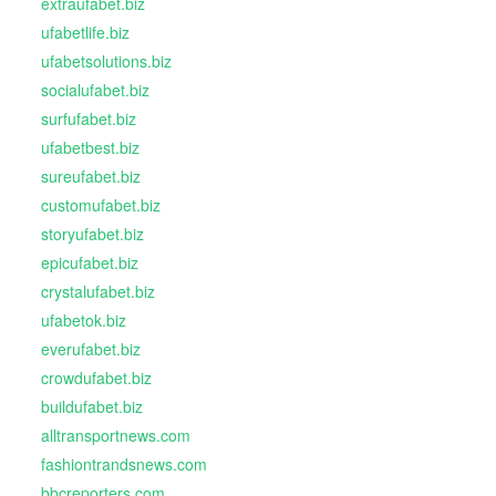
extraufabet.biz
ufabetlife.biz
ufabetsolutions.biz
socialufabet.biz
surfufabet.biz
ufabetbest.biz
sureufabet.biz
customufabet.biz
storyufabet.biz
epicufabet.biz
crystalufabet.biz
ufabetok.biz
everufabet.biz
crowdufabet.biz
buildufabet.biz
alltransportnews.com
fashiontrandsnews.com
bbcreporters.com