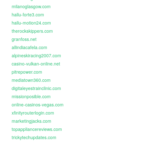
milanoglasgow.com
hallu-forte3.com
hallu-motion24.com
therockskippers.com
granfoss.net
allindiacafela.com
alpineskiracing2007.com
casino-vulkan-online.net
pitrepower.com
mediatown360.com
digitaleyestrainclinic.com
missionposible.com
online-casinos-vegas.com
xfinityrouterlogin.com
marketingjacks.com
topappliancereviews.com
trickytechupdates.com