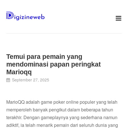
Skip
to
content
Temui para pemain yang
mendominasi papan peringkat
Marioqq
September 27, 2025
MarioQQ adalah game poker online populer yang telah
memperoleh banyak pengikut dalam beberapa tahun
terakhir. Dengan gameplaynya yang sederhana namun
adiktif, ia telah menarik pemain dari seluruh dunia yang