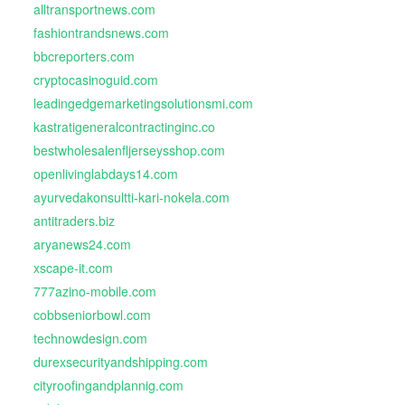
alltransportnews.com
fashiontrandsnews.com
bbcreporters.com
cryptocasinoguid.com
leadingedgemarketingsolutionsmi.com
kastratigeneralcontractinginc.co
bestwholesalenfljerseysshop.com
openlivinglabdays14.com
ayurvedakonsultti-kari-nokela.com
antitraders.biz
aryanews24.com
xscape-it.com
777azino-mobile.com
cobbseniorbowl.com
technowdesign.com
durexsecurityandshipping.com
cityroofingandplannig.com