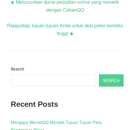
Meluncurkan dunia perjudian online yang menarik
Post
dengan CebanQQ
navigation
Rajajudiqq: tujuan tujuan Anda untuk aksi poker berisiko
tinggi
Search
SEARCH
Recent Posts
Mengapa WarnetQQ Menjadi Tujuan Tujuan Para
Penggemar Poker