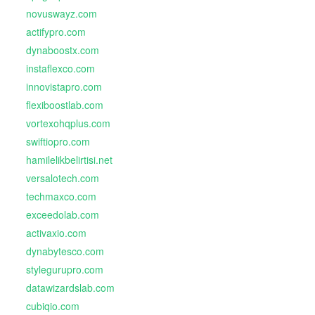
novuswayz.com
actifypro.com
dynaboostx.com
instaflexco.com
innovistapro.com
flexiboostlab.com
vortexohqplus.com
swiftiopro.com
hamilelikbelirtisi.net
versalotech.com
techmaxco.com
exceedolab.com
activaxio.com
dynabytesco.com
stylegurupro.com
datawizardslab.com
cubiqio.com