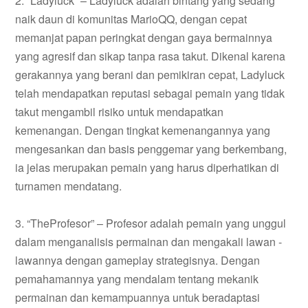
2. “Ladyluck” – Ladyluck adalah bintang yang sedang
naik daun di komunitas MarioQQ, dengan cepat
memanjat papan peringkat dengan gaya bermainnya
yang agresif dan sikap tanpa rasa takut. Dikenal karena
gerakannya yang berani dan pemikiran cepat, Ladyluck
telah mendapatkan reputasi sebagai pemain yang tidak
takut mengambil risiko untuk mendapatkan
kemenangan. Dengan tingkat kemenangannya yang
mengesankan dan basis penggemar yang berkembang,
ia jelas merupakan pemain yang harus diperhatikan di
turnamen mendatang.
3. “TheProfesor” – Profesor adalah pemain yang unggul
dalam menganalisis permainan dan mengakali lawan -
lawannya dengan gameplay strategisnya. Dengan
pemahamannya yang mendalam tentang mekanik
permainan dan kemampuannya untuk beradaptasi