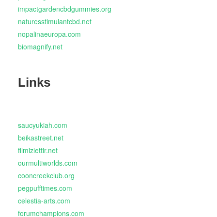
impactgardencbdgummies.org
naturesstimulantcbd.net
nopalinaeuropa.com
biomagnify.net
Links
saucyukiah.com
beikastreet.net
filmizlettir.net
ourmultiworlds.com
cooncreekclub.org
pegpufftimes.com
celestia-arts.com
forumchampions.com