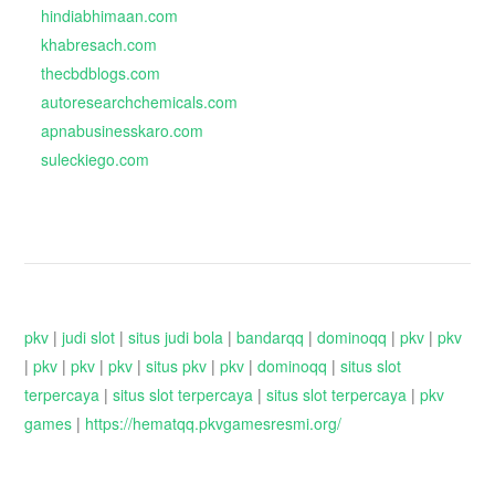
hindiabhimaan.com
khabresach.com
thecbdblogs.com
autoresearchchemicals.com
apnabusinesskaro.com
suleckiego.com
pkv
|
judi slot
|
situs judi bola
|
bandarqq
|
dominoqq
|
pkv
|
pkv
|
pkv
|
pkv
|
pkv
|
situs pkv
|
pkv
|
dominoqq
|
situs slot
terpercaya
|
situs slot terpercaya
|
situs slot terpercaya
|
pkv
games
|
https://hematqq.pkvgamesresmi.org/