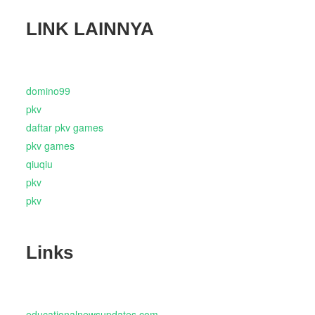
LINK LAINNYA
domino99
pkv
daftar pkv games
pkv games
qiuqiu
pkv
pkv
Links
educationalnewsupdates.com