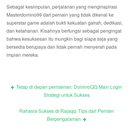
Sebagai kesimpulan, perjalanan yang menginspirasi
Masterdomino99 dari pemain yang tidak dikenal ke
superstar game adalah bukti kekuatan gairah, dedikasi,
dan ketahanan. Kisahnya berfungsi sebagai pengingat
bahwa kesuksesan itu mungkin bagi siapa saja yang
bersedia berupaya dan tidak pernah menyerah pada
impian mereka.
Tetap di depan permainan: DominoQQ Main Login
Post
Strategi untuk Sukses
navigation
Rahasia Sukses di Rajaqq: Tips dari Pemain
Berpengalaman