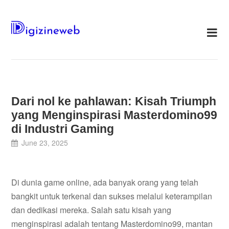
Skip
to
content
Dari nol ke pahlawan: Kisah Triumph
yang Menginspirasi Masterdomino99
di Industri Gaming
June 23, 2025
Di dunia game online, ada banyak orang yang telah
bangkit untuk terkenal dan sukses melalui keterampilan
dan dedikasi mereka. Salah satu kisah yang
menginspirasi adalah tentang Masterdomino99, mantan