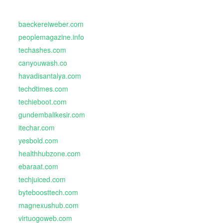
baeckereiweber.com
peoplemagazine.info
techashes.com
canyouwash.co
havadisantalya.com
techdtimes.com
techieboot.com
gundembalikesir.com
itechar.com
yesbold.com
healthhubzone.com
ebaraat.com
techjuiced.com
byteboosttech.com
magnexushub.com
virtuogoweb.com