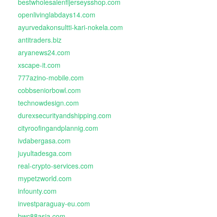
bestwholesalenfljerseysshop.com
openlivinglabdays14.com
ayurvedakonsultti-kari-nokela.com
antitraders.biz
aryanews24.com
xscape-it.com
777azino-mobile.com
cobbseniorbowl.com
technowdesign.com
durexsecurityandshipping.com
cityroofingandplannig.com
ivdabergasa.com
juyultadesga.com
real-crypto-services.com
mypetzworld.com
infounty.com
investparaguay-eu.com
bwc88asia.com