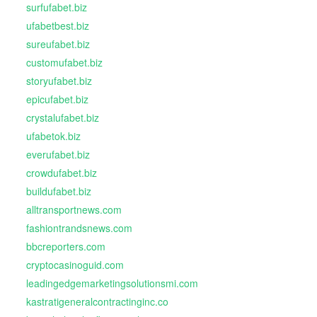
surfufabet.biz
ufabetbest.biz
sureufabet.biz
customufabet.biz
storyufabet.biz
epicufabet.biz
crystalufabet.biz
ufabetok.biz
everufabet.biz
crowdufabet.biz
buildufabet.biz
alltransportnews.com
fashiontrandsnews.com
bbcreporters.com
cryptocasinoguid.com
leadingedgemarketingsolutionsmi.com
kastratigeneralcontractinginc.co