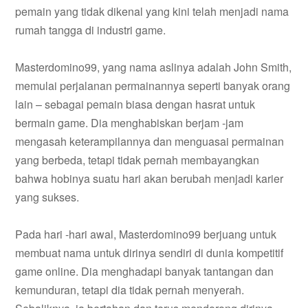
pemain yang tidak dikenal yang kini telah menjadi nama
rumah tangga di industri game.
Masterdomino99, yang nama aslinya adalah John Smith,
memulai perjalanan permainannya seperti banyak orang
lain – sebagai pemain biasa dengan hasrat untuk
bermain game. Dia menghabiskan berjam -jam
mengasah keterampilannya dan menguasai permainan
yang berbeda, tetapi tidak pernah membayangkan
bahwa hobinya suatu hari akan berubah menjadi karier
yang sukses.
Pada hari -hari awal, Masterdomino99 berjuang untuk
membuat nama untuk dirinya sendiri di dunia kompetitif
game online. Dia menghadapi banyak tantangan dan
kemunduran, tetapi dia tidak pernah menyerah.