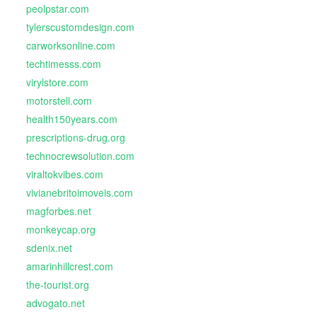
peolpstar.com
tylerscustomdesign.com
carworksonline.com
techtimesss.com
virylstore.com
motorstell.com
health150years.com
prescriptions-drug.org
technocrewsolution.com
viraltokvibes.com
vivianebritoimoveis.com
magforbes.net
monkeycap.org
sdenix.net
amarinhillcrest.com
the-tourist.org
advogato.net