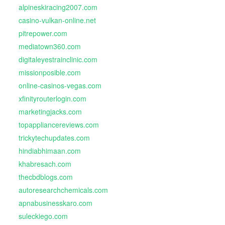
alpineskiracing2007.com
casino-vulkan-online.net
pitrepower.com
mediatown360.com
digitaleyestrainclinic.com
missionposible.com
online-casinos-vegas.com
xfinityrouterlogin.com
marketingjacks.com
topappliancereviews.com
trickytechupdates.com
hindiabhimaan.com
khabresach.com
thecbdblogs.com
autoresearchchemicals.com
apnabusinesskaro.com
suleckiego.com