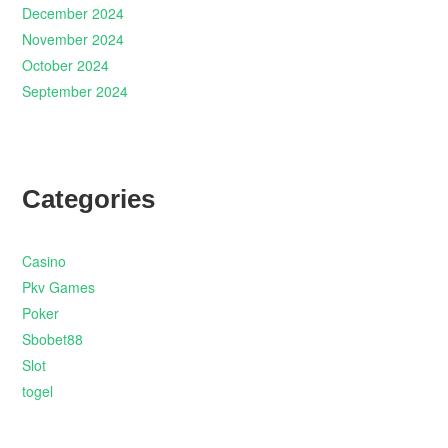
December 2024
November 2024
October 2024
September 2024
Categories
Casino
Pkv Games
Poker
Sbobet88
Slot
togel