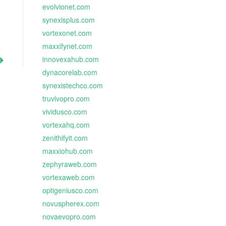
evolvionet.com
synexisplus.com
vortexonet.com
maxxifynet.com
innovexahub.com
dynacorelab.com
synexistechco.com
truvivopro.com
vividusco.com
vortexahq.com
zenithifyit.com
maxxiohub.com
zephyraweb.com
vortexaweb.com
optigeniusco.com
novuspherex.com
novaevopro.com