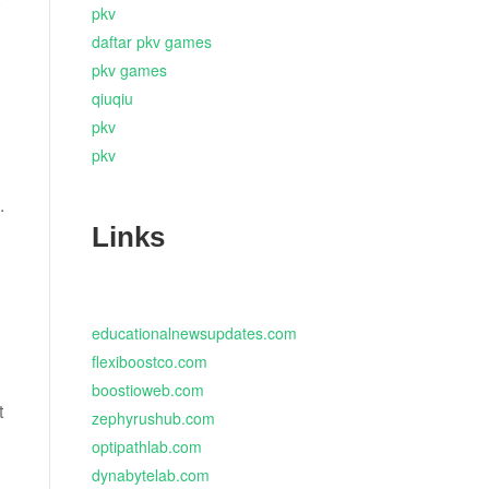
pkv
daftar pkv games
pkv games
qiuqiu
pkv
pkv
.
Links
educationalnewsupdates.com
flexiboostco.com
boostioweb.com
t
zephyrushub.com
i
optipathlab.com
dynabytelab.com