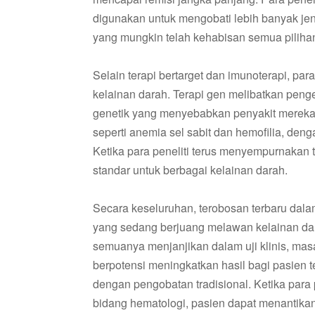
digunakan untuk mengobati lebih banyak je
yang mungkin telah kehabisan semua piliha
Selain terapi bertarget dan imunoterapi, par
kelainan darah. Terapi gen melibatkan peng
genetik yang menyebabkan penyakit mereka.
seperti anemia sel sabit dan hemofilia, de
Ketika para peneliti terus menyempurnakan t
standar untuk berbagai kelainan darah.
Secara keseluruhan, terobosan terbaru dal
yang sedang berjuang melawan kelainan dara
semuanya menjanjikan dalam uji klinis, mas
berpotensi meningkatkan hasil bagi pasien t
dengan pengobatan tradisional. Ketika para
bidang hematologi, pasien dapat menantika