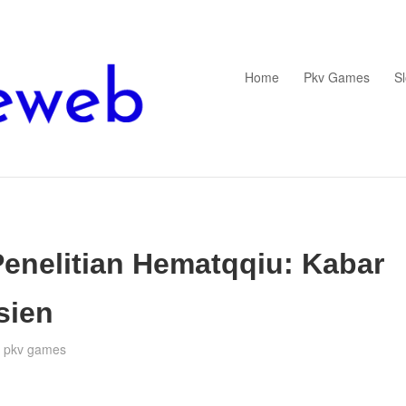
Home
Pkv Games
Sl
enelitian Hematqqiu: Kabar
sien
pkv games