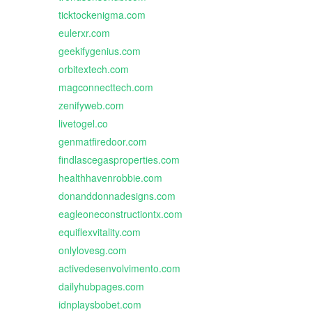
ticktockenigma.com
eulerxr.com
geekifygenius.com
orbitextech.com
magconnecttech.com
zenifyweb.com
livetogel.co
genmatfiredoor.com
findlascegasproperties.com
healthhavenrobbie.com
donanddonnadesigns.com
eagleoneconstructiontx.com
equiflexvitality.com
onlylovesg.com
activedesenvolvimento.com
dailyhubpages.com
idnplaysbobet.com